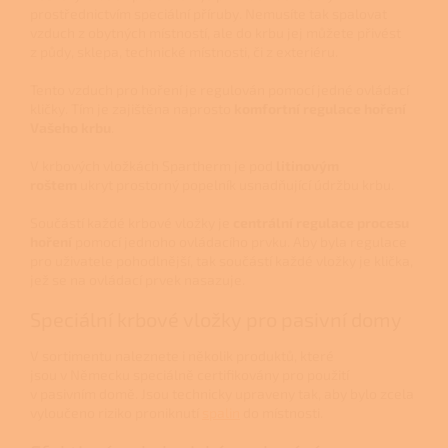
prostřednictvím speciální příruby. Nemusíte tak spalovat
vzduch z obytných místností, ale do krbu jej můžete přivést
z půdy, sklepa, technické místnosti, či z exteriéru.
Tento vzduch pro hoření je regulován pomocí jedné ovládací
kličky. Tím je zajištěna naprosto
komfortní regulace hoření
Vašeho krbu
.
V krbových vložkách Spartherm je pod
litinovým
roštem
ukryt prostorný popelník usnadňující údržbu krbu.
Součástí každé krbové vložky je
centrální regulace procesu
hoření
pomocí jednoho ovládacího prvku. Aby byla regulace
pro uživatele pohodlnější, tak součástí každé vložky je klička,
jež se na ovládací prvek nasazuje.
Speciální krbové vložky pro pasivní domy
V sortimentu naleznete i několik produktů, které
jsou v Německu speciálně certifikovány pro použití
v pasivním domě. Jsou technicky upraveny tak, aby bylo zcela
vyloučeno riziko proniknutí
spalin
do místnosti.