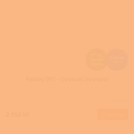
Z
3 289 Kč
–10 %
ZDARMA
D
Ashley 901 - Vysavač na popel
A
R
Skladem
M
2 950 Kč
Do košíku
A