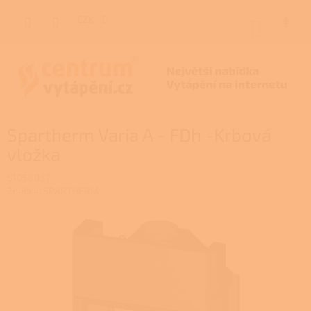
Přejít
na
CZK
NÁKUP
obsah
KOŠÍK
Spartherm Varia A - FDh -Krbová
vložka
S1058037
Značka:
SPARTHERM