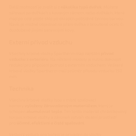
Další možností je zvolit si z
několika typů dvířek
. Můžete
sáhnout po dvířkách s kovovým rámem, nebo dvířkách, které
mají po celé ploše sklo po okrajích potištěné černou barvou.
Navíc je možné objednat na přání dvířka z broušené oceli, či
dozdobené jinými barevnými kovy.
Externí přívod vzduchu
Všechny krbové vložky Spartherm mají zajištěn
přívod
vzduchu z exteriéru
. Na některé modely je nutno dokoupit
redukci pro připojení potrubí s externím vzduchem. Veškeré
krbové vložky Spartherm mají průměr přívodu vzduchu 150
mm.
Technika
Všechny krbové vložky jsou v místě spalovací
komory
vyloženy žáruvzdorným materiálem
, který je
schopen
akumulovat teplo
. Tím tento materiál chrání kovový
korpus krbové vložky a zároveň vytváří ideální prostředí
pro
účinné, efektivní a čisté spalování
.
Veškerý vzduch pro hoření je přiváděn do vložky