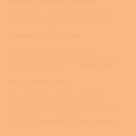
Efektivní a ekologické spalování
Regulace hoření je vždy jednoduše a efektivně řešená. Důraz
je kladen na nejnovější technologie spalování, ale také na
optimální využití energie.
Akumulační vystýlka ohniště
Pro správnou funkci krbové vložky a pro zachování čistého
hoření je velmi důležitá teplota v topeništi. Díky
vloženým
šamotům
, které se nahřejí, je v krbových vložkách
Spartherm vysoká spalovací teplota.
Hoření tak vypadá
mimořádně krásně a čistě
.
Těsnost spalovací komory
Těsná spalovací komora u krbových vložek je dána
takzvaným
přítlačným systémem dvířek
. Ten při
otevírání zajistí nejprve odtažení dvířek od fasády, a teprve
poté pohyb dvířek nahoru. Tento systém v kombinaci se
správným těsněním a robustními dvířky
zajistí uživateli
dokonalou těsnost a tím i regulovatelnost
produktu
.