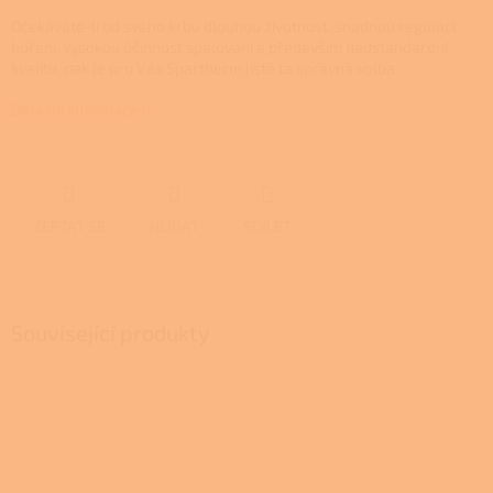
Očekáváte-li od svého krbu dlouhou životnost, snadnou regulaci
hoření, vysokou účinnost spalování a především nadstandardní
kvalitu, pak je pro Vás Spartherm jistě ta správná volba.
Detailní informace
ZEPTAT SE
HLÍDAT
SDÍLET
Související produkty