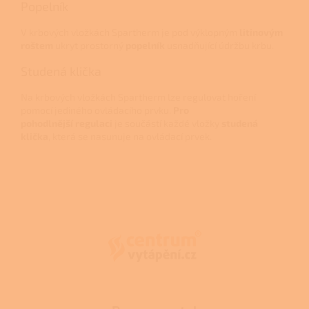
Popelník
V krbových vložkách Spartherm je pod výklopným
litinovým
roštem
ukryt prostorný
popelník
usnadňující údržbu krbu.
Studená klička
Na krbových vložkách Spartherm lze regulovat hoření
pomocí jediného ovládacího prvku.
Pro
pohodlnější regulaci
je součástí každé vložky
studená
klička
, která se nasunuje na ovládací prvek.
Z
á
p
a
t
í