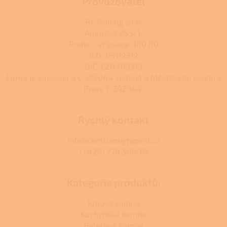
Provozovatel
RJ-Trading s.r.o.
Amurská 855/1,
Praha - Vršovice, 100 00
IČO: 03119319
DIČ: CZ03119319
Firma je zapsána u C 392044 vedená u Městského soudu v
Praze C 392044.
Rychlý kontakt
info@centrumvytapeni.cz
(+420) 778 500 111
Kategorie produktů:
Krbová kamna
Kuchyňská kamna
Peletová kamna