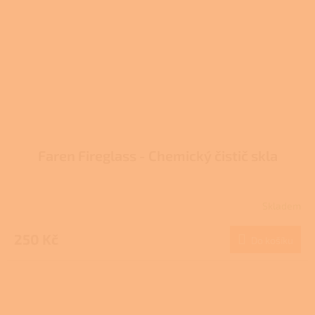
Faren Fireglass - Chemický čistič skla
Skladem
Průměrné
hodnocení
produktu
250 Kč
Do košíku
je
3,7
z
5
hvězdiček.