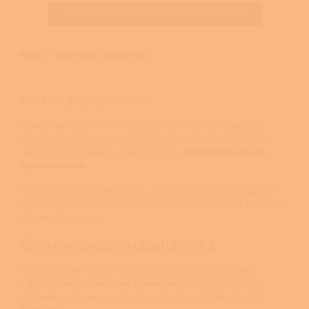
ZOBRAZIT VŠECHNY SOUVISEJÍCÍ PRODUKTY
Popis
Související soubory (1)
Detailní popis produktu
Očekáváte-li od svého krbu dlouhou životnost, snadnou
regulaci hoření, vysokou účinnost spalování a především
nadstandardní kvalitu, pak je pro Vás
Spartherm jistě ta
správná volba
.
Krbové vložky Sparthem jsou určené do kachlových kamen
i pasivních domů. Spartherm je jedničkou ve výrobě krbových
vložek v Německu.
Špičkový design a dlouhá výdrž
Teplovzdušné krbové vložky Spartherm jsou vyrobené
z
kvalitní oceli chráněné šamotem
moderního vzhledu.
Výsledkem tak není jen špičkový design, ale také dlouhá