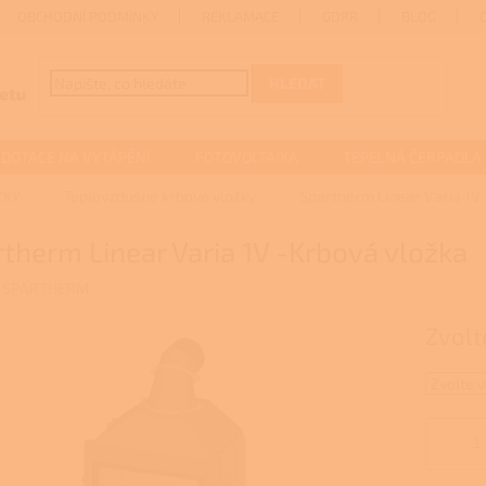
OBCHODNÍ PODMÍNKY
REKLAMACE
GDPR
BLOG
HLEDAT
DOTACE NA VYTÁPĚNÍ
FOTOVOLTAIKA
TEPELNÁ ČERPADLA
ŽKY
Teplovzdušné krbové vložky
Spartherm Linear Varia 1V
therm Linear Varia 1V -Krbová vložka
:
SPARTHERM
Zvolt