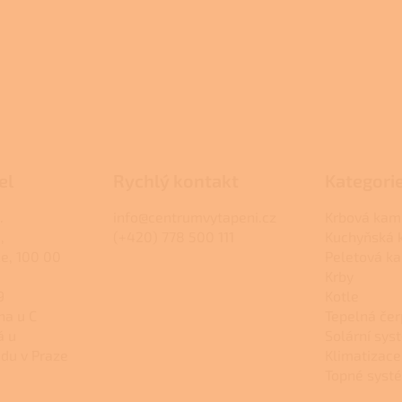
el
Rychlý kontakt
Kategori
.
info@centrumvytapeni.cz
Krbová kam
,
(+420) 778 500 111
Kuchyňská
ce, 100 00
Peletová k
Krby
9
Kotle
na u C
Tepelná čer
á u
Solární sys
du v Praze
Klimatizace
Topné syst