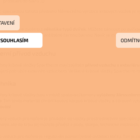
prosklení do tvaru „U“
c specialitou tohoto předního Německého výrobce krbových vložek je v
zníka.
TAVENÍ
 možností je zvolit si z
několika typů dvířek
. Můžete sáhnout po dvířká
 ploše sklo po okrajích potištěné černou barvou. Navíc je možné objedna
SOUHLASÍM
ODMÍTN
mi barevnými kovy.
erní přívod vzduchu
hny krbové vložky Spartherm mají zajištěn
přívod vzduchu z exteriéru
ojení potrubí s externím vzduchem. Veškeré krbové vložky Spartherm 
chnika
hny krbové vložky jsou v místě spalovací komory
vyloženy žáruvzdor
o
. Tím tento materiál chrání kovový korpus krbové vložky a zároveň vytv
ování
.
erý vzduch pro hoření je přiváděn do vložky prostřednictvím speciální 
ostí, ale do krbu jej můžete přivést z půdy, sklepa, technické místnosti, 
o vzduch pro hoření je regulován pomocí jedné ovládací kličky. Tím je z