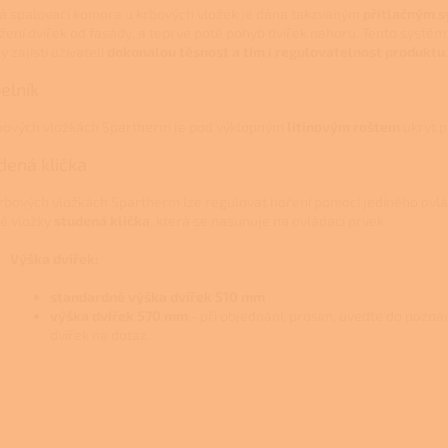
á spalovací komora u krbových vložek je dána takzvaným
přítlačným 
žení dvířek od fasády, a teprve poté pohyb dvířek nahoru. Tento systé
y zajistí uživateli
dokonalou těsnost a tím i regulovatelnost produktu
.
elník
bových vložkách Spartherm je pod výklopným
litinovým roštem
ukryt 
dená klička
rbových vložkách Spartherm lze regulovat hoření pomocí jediného ovl
é vložky
studená klička
, která se nasunuje na ovládací prvek.
Výška dvířek:
standardně výška dvířek 510 mm
výška dvířek 570 mm
- při objednání, prosím, uveďte do pozn
dvířek na dotaz.