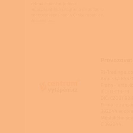
zelená úsporám, jeden z
nejúspěšnějších programů na podporu
energetických úspor v České republice,
dočasně uz...
Z
á
p
a
Provozovat
t
í
RJ-Trading s.r.o
Amurská 855/1
Praha - Vršovi
IČO: 03119319
DIČ: CZ0311931
Firma je zapsá
392044 veden
Městského sou
C 392044.