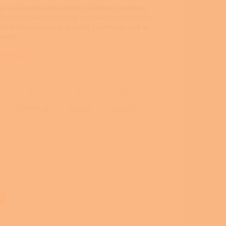
e-li od svého krbu dlouhou životnost, snadnou
 hoření, vysokou účinnost spalování a především
ardní kvalitu, pak je pro Vás Spartherm jistě ta
volba.
 informace
ZEPTAT SE
HLÍDAT
SDÍLET
M