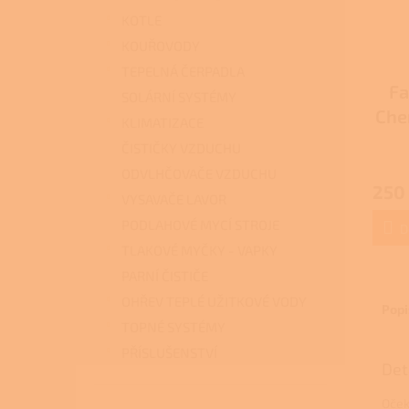
KOTLE
KOUŘOVODY
TEPELNÁ ČERPADLA
Fa
SOLÁRNÍ SYSTÉMY
Chem
KLIMATIZACE
ČISTIČKY VZDUCHU
Průmě
ODVLHČOVAČE VZDUCHU
hodno
250
produ
VYSAVAČE LAVOR
je
PODLAHOVÉ MYCÍ STROJE
3,7
D
z
TLAKOVÉ MYČKY - VAPKY
5
PARNÍ ČISTIČE
hvězdi
OHŘEV TEPLÉ UŽITKOVÉ VODY
Popi
TOPNÉ SYSTÉMY
PŘÍSLUŠENSTVÍ
Det
Oček