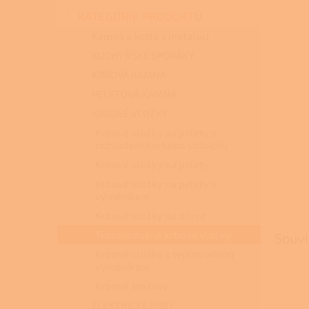
n
KATEGORIE PRODUKTŮ
e
l
Kamna a kotle s instalací
KUCHYŇSKÉ SPORÁKY
KRBOVÁ KAMNA
PELETOVÁ KAMNA
KRBOVÉ VLOŽKY
Krbové vložky na pelety s
rozvodem horkého vzduchu
Krbové vložky na pelety
Krbové vložky na pelety s
výměníkem
Krbové vložky na dřevo
Teplovzdušné krbové vložky
Souvi
Krbové vložky s teplovodním
výměníkem
Krbové sestavy
ELEKTRICKÉ KRBY