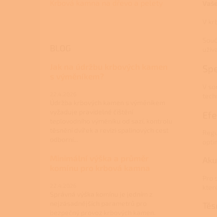
Krbová kamna na dřevo a pelety
Vaše
V kr
Souč
BLOG
uživ
Jak na údržbu krbových kamen
Spe
s výměníkem?
V so
22.4.2026
tech
Údržba krbových kamen s výměníkem
vyžaduje pravidelné čištění
Efe
teplovodního výměníku od sazí, kontrolu
těsnění dvířek a revizi spalinových cest
Regu
odborní...
opti
Minimální výška a průměr
Aku
komínu pro krbová kamna
Pro 
22.4.2026
kter
Správná výška komínu je jedním z
nejzásadnějších parametrů pro
Těs
bezpečný provoz krbových kamen.