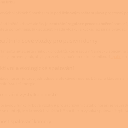
ho krbu
.
bových vložkách Spartherm je pod
litinovým roštem
ukryt prostorný po
ástí každé krbové vložky je
centrální regulace procesu hoření
pomocí 
atele pohodlnější, tak součástí každé vložky je klička, jež se na ovládací
ciální krbové vložky pro pasivní domy
rtimentu naleznete i několik produktů, které jsou v Německu speciálně c
nicky upraveny tak, aby bylo zcela vyloučeno riziko proniknutí
spalin
do 
ktivní a ekologické spalování
lace hoření je vždy jednoduše a efektivně řešená. Důraz je kladen na ne
mální využití energie.
mulační vystýlka ohniště
správnou funkci krbové vložky a pro zachování čistého hoření je velmi dů
é se nahřejí, je v krbových vložkách Spartherm vysoká spalovací teplot
nost spalovací komory