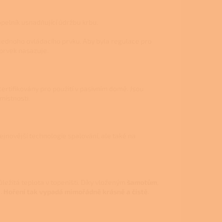
pelník usnadňující údržbu krbu.
jednoho ovládacího prvku. Aby byla regulace pro
 prvek nasazuje.
ertifikovány pro použití v pasivním domě. Jsou
místnosti.
jnovější technologie spalování, ale také na
ležitá teplota v topeništi. Díky vloženým
šamotům
,
a.
Hoření tak vypadá mimořádně krásně a čistě
.