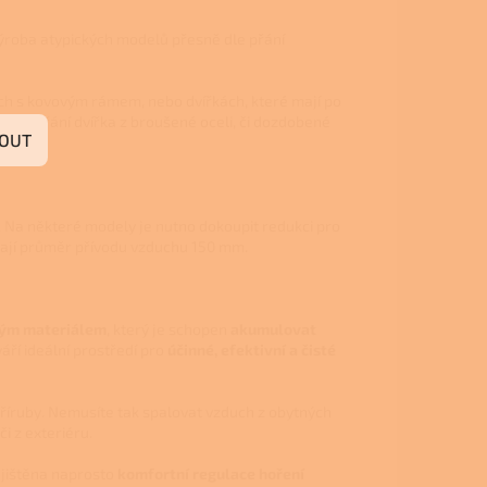
ýroba atypických modelů přesně dle přání
ch s kovovým rámem, nebo dvířkách, které mají po
t na přání dvířka z broušené oceli, či dozdobené
OUT
. Na některé modely je nutno dokoupit redukci pro
mají průměr přívodu vzduchu 150 mm.
ným materiálem
, který je schopen
akumulovat
áří ideální prostředí pro
účinné, efektivní a čisté
příruby. Nemusíte tak spalovat vzduch z obytných
či z exteriéru.
ajištěna naprosto
komfortní regulace hoření