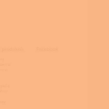
e produktů:
Facebook
na
 kamna
amna
padla
témy
émy