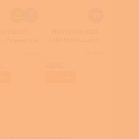
Z
5 460
420 Kč
Kč
–16 %
D
ZDARMA
–26 %
A
or Ashley
Mycí koncentrát
R
- Vysavač na
UNIVERSAL Lavor
M
popel
A
Skladem
Na dotaz
Kč
350 Kč
šíku
Do košíku
sokou účinnost spalování a především