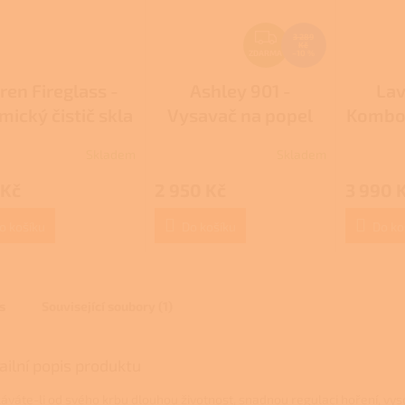
Z
3 289
Kč
D
ZDARMA
–10 %
A
ren Fireglass -
Ashley 901 -
Lav
R
ický čistič skla
Vysavač na popel
Kombo 
M
A
Skladem
Skladem
rné
Průměrné
cení
hodnocení
 Kč
2 950 Kč
3 990 
ktu
produktu
je
3,0
o košíku
Do košíku
Do ko
z
5
ček.
hvězdiček.
s
Související soubory (1)
ailní popis produktu
áváte-li od svého krbu dlouhou životnost, snadnou regulaci hoření, vy