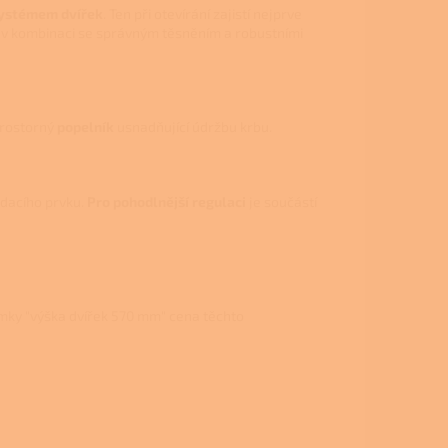
systémem dvířek
. Ten při otevírání zajistí nejprve
m v kombinaci se správným těsněním a robustními
prostorný
popelník
usnadňující údržbu krbu.
ádacího prvku.
Pro pohodlnější regulaci
je součástí
ámky "výška dvířek 570 mm" cena těchto