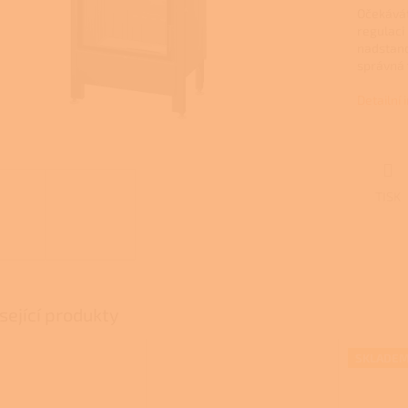
Očekávát
regulaci
nadstand
správná 
Detailní
TISK
sející produkty
SKLADE