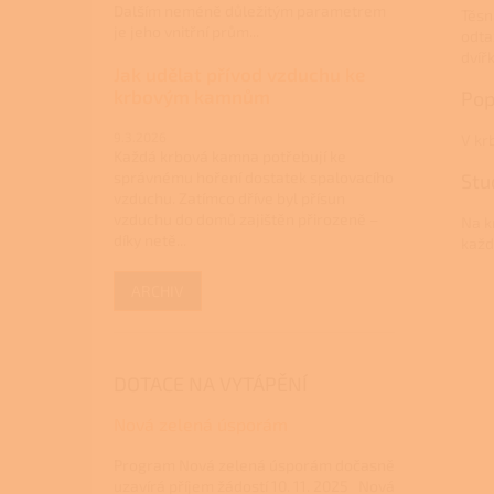
Dalším neméně důležitým parametrem
Těsn
je jeho vnitřní prům...
odta
dvířk
Jak udělat přívod vzduchu ke
krbovým kamnům
Pop
9.3.2026
V kr
Každá krbová kamna potřebují ke
správnému hoření dostatek spalovacího
Stu
vzduchu. Zatímco dříve byl přísun
vzduchu do domů zajištěn přirozeně –
Na k
díky netě...
každ
ARCHIV
DOTACE NA VYTÁPĚNÍ
Nová zelená úsporám
Program Nová zelená úsporám dočasně
uzavírá příjem žádostí 10. 11. 2025 Nová