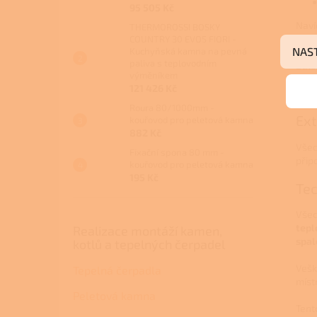
95 505 Kč
Naví
THERMOROSSI BOSKY
záka
COUNTRY 30 EVO5 FIORI -
NAS
Kuchyňská kamna na pevná
paliva s teplovodním
Další
výměníkem
celé
121 426 Kč
jiný
Roura 80/1000mm -
Ext
kouřovod pro peletová kamna
882 Kč
Všec
Fixační spona 80 mm -
přip
kouřovod pro peletová kamna
195 Kč
Te
Všec
tepl
Realizace montáží kamen,
spal
kotlů a tepelných čerpadel
Vešk
Tepelná čerpadla
místn
Peletová kamna
Tent