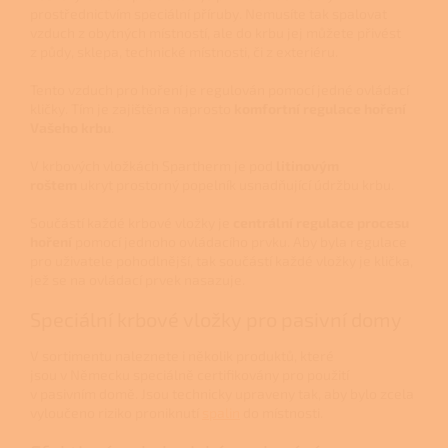
prostřednictvím speciální příruby. Nemusíte tak spalovat
vzduch z obytných místností, ale do krbu jej můžete přivést
z půdy, sklepa, technické místnosti, či z exteriéru.
Tento vzduch pro hoření je regulován pomocí jedné ovládací
kličky. Tím je zajištěna naprosto
komfortní regulace hoření
Vašeho krbu
.
V krbových vložkách Spartherm je pod
litinovým
roštem
ukryt prostorný popelník usnadňující údržbu krbu.
Součástí každé krbové vložky je
centrální regulace procesu
hoření
pomocí jednoho ovládacího prvku. Aby byla regulace
pro uživatele pohodlnější, tak součástí každé vložky je klička,
jež se na ovládací prvek nasazuje.
Speciální krbové vložky pro pasivní domy
V sortimentu naleznete i několik produktů, které
jsou v Německu speciálně certifikovány pro použití
v pasivním domě. Jsou technicky upraveny tak, aby bylo zcela
vyloučeno riziko proniknutí
spalin
do místnosti.