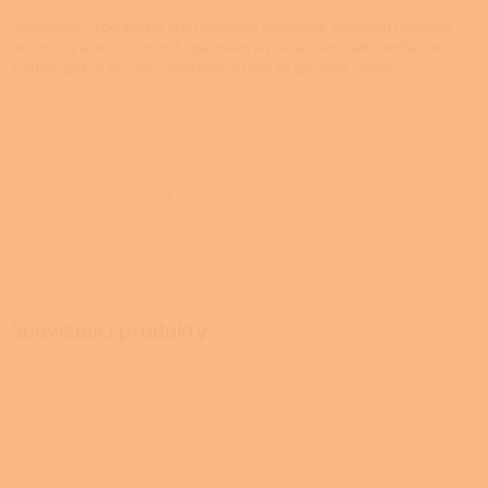
Očekáváte-li od svého krbu dlouhou životnost, snadnou regulaci
hoření, vysokou účinnost spalování a především nadstandardní
kvalitu, pak je pro Vás Spartherm jistě ta správná volba.
Detailní informace
ZEPTAT SE
HLÍDAT
SDÍLET
Související produkty