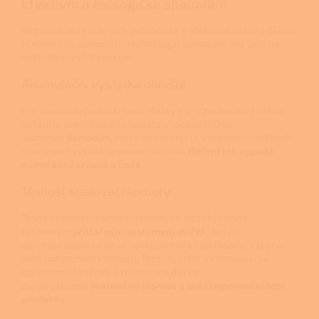
Efektivní a ekologické spalování
Regulace hoření je vždy jednoduše a efektivně řešená. Důraz
je kladen na nejnovější technologie spalování, ale také na
optimální využití energie.
Akumulační vystýlka ohniště
Pro správnou funkci krbové vložky a pro zachování čistého
hoření je velmi důležitá teplota v topeništi. Díky
vloženým
šamotům
, které se nahřejí, je v krbových vložkách
Spartherm vysoká spalovací teplota.
Hoření tak vypadá
mimořádně krásně a čistě
.
Těsnost spalovací komory
Těsná spalovací komora u krbových vložek je dána
takzvaným
přítlačným systémem dvířek
. Ten při
otevírání zajistí nejprve odtažení dvířek od fasády, a teprve
poté pohyb dvířek nahoru. Tento systém v kombinaci se
správným těsněním a robustními dvířky
zajistí uživateli
dokonalou těsnost a tím i regulovatelnost
produktu
.