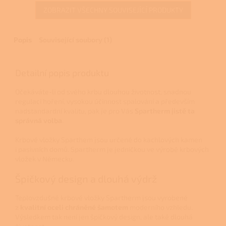
ZOBRAZIT VŠECHNY SOUVISEJÍCÍ PRODUKTY
Popis
Související soubory (1)
Detailní popis produktu
Očekáváte-li od svého krbu dlouhou životnost, snadnou
regulaci hoření, vysokou účinnost spalování a především
nadstandardní kvalitu, pak je pro Vás
Spartherm jistě ta
správná volba
.
Krbové vložky Sparthem jsou určené do kachlových kamen
i pasivních domů. Spartherm je jedničkou ve výrobě krbových
vložek v Německu.
Špičkový design a dlouhá výdrž
Teplovzdušné krbové vložky Spartherm jsou vyrobené
z
kvalitní oceli chráněné šamotem
moderního vzhledu.
Výsledkem tak není jen špičkový design, ale také dlouhá