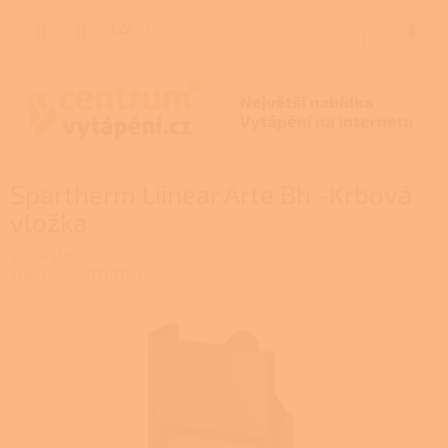
Přejít
na
CZK
NÁKUP
obsah
KOŠÍK
Spartherm Líinear Arte Bh -Krbová
vložka
S1054956
Značka:
SPARTHERM