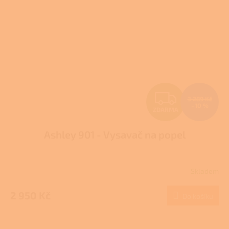
Z
3 289 Kč
–10 %
ZDARMA
D
Ashley 901 - Vysavač na popel
A
R
Skladem
M
2 950 Kč
Do košíku
A