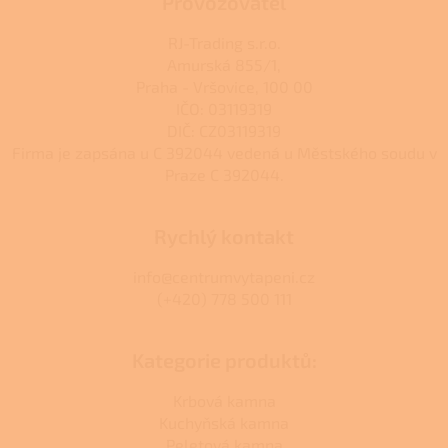
Provozovatel
RJ-Trading s.r.o.
Amurská 855/1,
Praha - Vršovice, 100 00
IČO: 03119319
DIČ: CZ03119319
Firma je zapsána u C 392044 vedená u Městského soudu v
Praze C 392044.
Rychlý kontakt
info@centrumvytapeni.cz
(+420) 778 500 111
Kategorie produktů:
Krbová kamna
Kuchyňská kamna
Peletová kamna