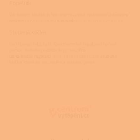
Popelník
V krbových vložkách Spartherm je pod výklopným
litinovým
roštem
ukryt prostorný
popelník
usnadňující údržbu krbu.
Studená klička
Na krbových vložkách Spartherm lze regulovat hoření
pomocí jediného ovládacího prvku.
Pro
pohodlnější regulaci
je součástí každé vložky
studená
klička
, která se nasunuje na ovládací prvek.
Z
á
p
a
t
í