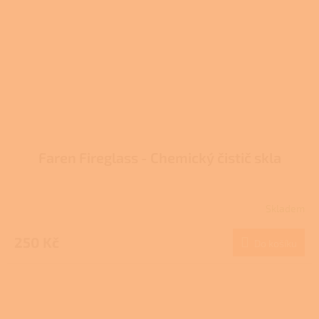
Faren Fireglass - Chemický čistič skla
Skladem
Průměrné
hodnocení
produktu
250 Kč
Do košíku
je
3,7
z
5
hvězdiček.