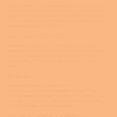
Další možností je zvolit si z
několika typů dvířek
. Můžete
sáhnout po dvířkách s kovovým rámem, nebo dvířkách, které
mají po celé ploše sklo po okrajích potištěné černou barvou.
Navíc je možné objednat na přání dvířka z broušené oceli, či
dozdobené jinými barevnými kovy.
Externí přívod vzduchu
Všechny krbové vložky Spartherm mají zajištěn
přívod
vzduchu z exteriéru
. Na některé modely je nutno dokoupit
redukci pro připojení potrubí s externím vzduchem. Veškeré
krbové vložky Spartherm mají průměr přívodu vzduchu 150
mm.
Technika
Všechny krbové vložky jsou v místě spalovací
komory
vyloženy žáruvzdorným materiálem
, který je
schopen
akumulovat teplo
. Tím tento materiál chrání kovový
korpus krbové vložky a zároveň vytváří ideální prostředí
pro
účinné, efektivní a čisté spalování
.
Veškerý vzduch pro hoření je přiváděn do vložky