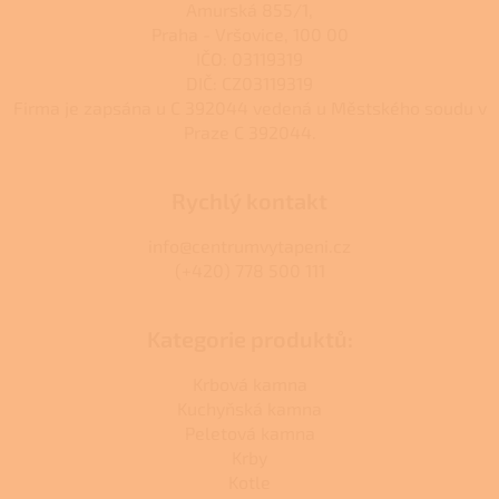
Amurská 855/1,
Praha - Vršovice, 100 00
IČO: 03119319
DIČ: CZ03119319
Firma je zapsána u C 392044 vedená u Městského soudu v
Praze C 392044.
Rychlý kontakt
info@centrumvytapeni.cz
(+420) 778 500 111
Kategorie produktů:
Krbová kamna
Kuchyňská kamna
Peletová kamna
Krby
Kotle