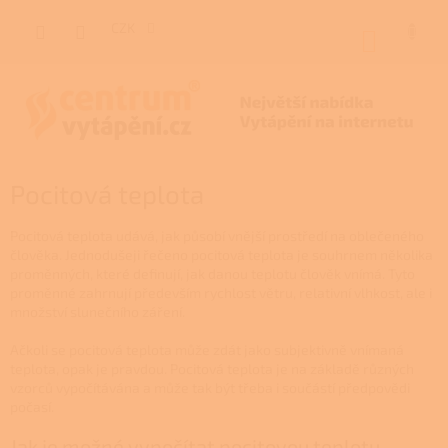
Přejít
na
CZK
NÁKUP
obsah
KOŠÍK
Pocitová teplota
Pocitová teplota udává, jak působí vnější prostředí na oblečeného
člověka. Jednodušeji řečeno pocitová teplota je souhrnem několika
proměnných, které definují, jak danou teplotu člověk vnímá. Tyto
proměnné zahrnují především rychlost větru, relativní vlhkost, ale i
množství slunečního záření.
Ačkoli se pocitová teplota může zdát jako subjektivně vnímaná
teplota, opak je pravdou. Pocitová teplota je na základě různých
vzorců vypočítávána a může tak být třeba i součástí předpovědi
počasí.
Jak je možné vypočítat pocitovou teplotu