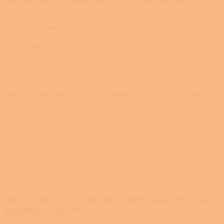
Pocitová teplota se dle různých faktorů počítá dle odlišných vzorců.
Pokud je teplota vzduchu pod 10 °C a rychlost větru dosahuje aspoň
1,3 m/s je možné aplikovat Wind Chill. Tento vzorec se zakládá na
tom, že díky proudění vzduchu při chladném počasí vnímá reálnou
teplotu jako nižší.
Naopak v případech, kdy je teplota vzduchu vyšší než 27 °C a vlhkost
vzduchu dosahuje hodnot nad 40 % se v praxi uplatňuje vzorec
označený jako Heat Index. Ten poukazuje na to, že při vyšší vlhkosti
vzduchu nedochází ke standardnímu pocení a tělo se tak
dostatečně neochlazuje, což člověk vnímá tak, že je tepleji, než
udává teploměr.
Metodu, která je aplikovatelná i v rozmezí od 5 do 27 °C pak využívá
americká NOAA a ta se nazývá
Rothfuszova regresní rovnice, kde
dochází na základě určitých proměnných k dodatečným úpravám
vzorce. Nutno je pak počítat, že tyto vzorce pracují s teplotami
vzduchu ve Fahrenheitech.
Jaký může být rozdíl mezi pocitovou teplotou a
teplotou vzduchu?