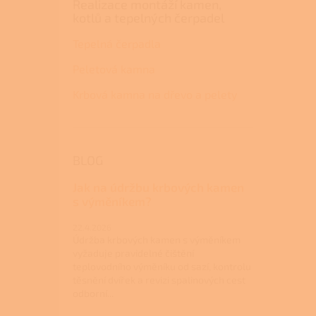
Realizace montáží kamen,
kotlů a tepelných čerpadel
Tepelná čerpadla
Peletová kamna
Krbová kamna na dřevo a pelety
BLOG
Jak na údržbu krbových kamen
s výměníkem?
22.4.2026
Údržba krbových kamen s výměníkem
vyžaduje pravidelné čištění
teplovodního výměníku od sazí, kontrolu
těsnění dvířek a revizi spalinových cest
odborní...