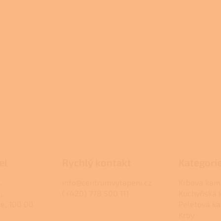
el
Rychlý kontakt
Kategori
.
info@centrumvytapeni.cz
Krbová kam
,
(+420) 778 500 111
Kuchyňská
ce, 100 00
Peletová k
Krby