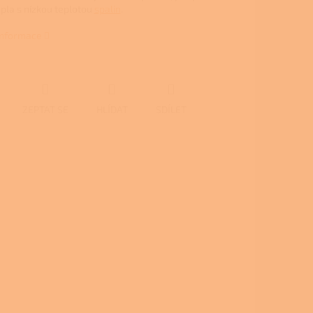
epla s nízkou teplotou
spalin
.
 informace
ZEPTAT SE
HLÍDAT
SDÍLET