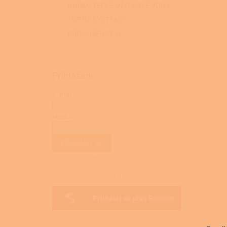
OHŘEV TEPLÉ UŽITKOVÉ VODY
TOPNÉ SYSTÉMY
PŘÍSLUŠENSTVÍ
Přihlášení
E-mail
Heslo
PŘIHLÁSIT SE
Nová registrace
Zapomenuté heslo
nebo
Přihlásit se přes Seznam