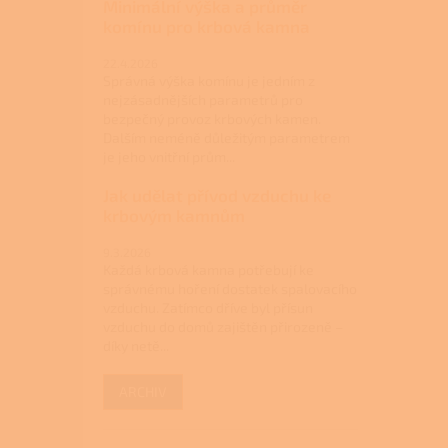
Minimální výška a průměr
komínu pro krbová kamna
22.4.2026
Správná výška komínu je jedním z
nejzásadnějších parametrů pro
bezpečný provoz krbových kamen.
Dalším neméně důležitým parametrem
je jeho vnitřní prům...
Jak udělat přívod vzduchu ke
krbovým kamnům
9.3.2026
Každá krbová kamna potřebují ke
správnému hoření dostatek spalovacího
vzduchu. Zatímco dříve byl přísun
vzduchu do domů zajištěn přirozeně –
díky netě...
ARCHIV