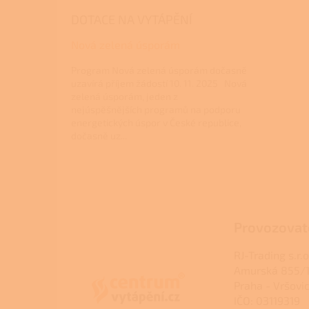
DOTACE NA VYTÁPĚNÍ
Nová zelená úsporám
Program Nová zelená úsporám dočasně
uzavírá příjem žádostí 10. 11. 2025 Nová
zelená úsporám, jeden z
nejúspěšnějších programů na podporu
energetických úspor v České republice,
dočasně uz...
Z
á
p
a
Provozovat
t
í
RJ-Trading s.r.o
Amurská 855/1
Praha - Vršovi
IČO: 03119319