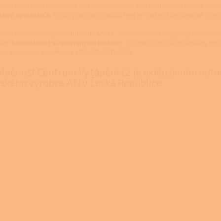
iální nerezové odkouření pro vnitřní použití, pro přetlakové zdroje tepl
tové spotřebiče
. Toto systémové odkouření je možné kombinovat s vně
nost lakovaného povrchu je do 450°C, odolnost vnitřní teploty kouřovod
dem
konzultovat s revizním technikem
. Výrobky jsou certifikovány n
uje podmínky certifikace UNI ISO 9001:2008
lečnost Centrum Vytápění.cz je exkluzivním au
lského výrobce ATI v České Republice.