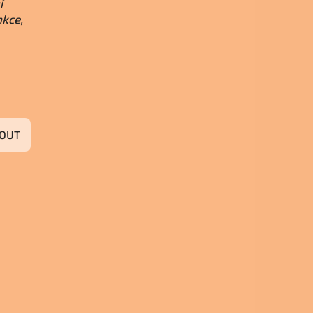
í
nkce,
OUT