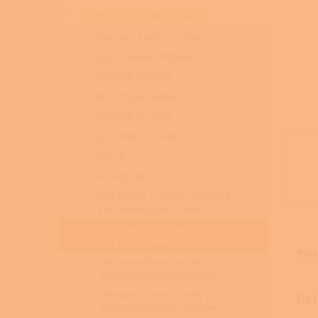
n
KATEGORIE PRODUKTŮ
e
l
Kamna a kotle s instalací
KUCHYŇSKÉ SPORÁKY
KRBOVÁ KAMNA
PELETOVÁ KAMNA
KRBOVÉ VLOŽKY
ELEKTRICKÉ KRBY
KOTLE
KOUŘOVODY
AKČNÍ SET - nerez peletové
kouřovody DN 80mm
Nerezové kouřovody pro
peletová kamna, kotle
Popi
Nerezové kouřovody pro
peletová kamna 80 mm
Nerezové kouřovody pro
Det
peletová kamna 100 mm