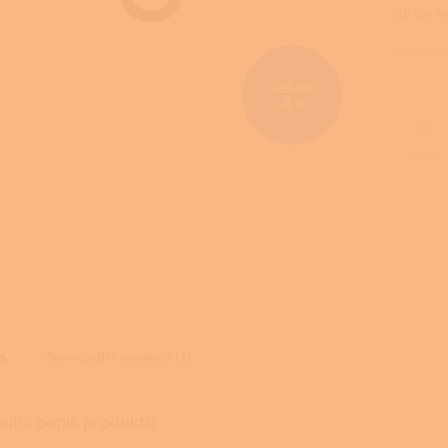
zdroje t
Detailní
225 Kč
–8 %
TISK
s
Související soubory (1)
ailní popis produktu