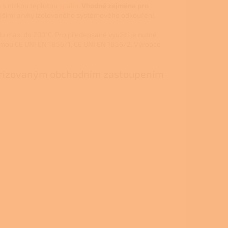
a s nízkou teplotou
spalin
.
Vhodné zejména pro
jšími prvky izolovaného systémového odkouření.
u max. do 200°C. Pro předepsané využití je nutné
ormou CE UNI EN 1856/1, CE UNI EN 1856/2. Výrobce
torizovaným obchodním zastoupením