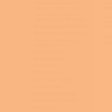
Spec
Izolované kouřovody pro
pele
peletová kamna 80/130
Izolované kouřovody pro
Odol
peletová kamna 100/150 mm
pře
Černé ocelové kouřovody 1,5 mm
splň
Redukce do keramických komínů
Spo
Redukce do nerezových a
ita
zděných komínů
TEPELNÁ ČERPADLA
SOLÁRNÍ SYSTÉMY
KLIMATIZACE
ČISTIČKY VZDUCHU
ODVLHČOVAČE VZDUCHU
VYSAVAČE LAVOR
PODLAHOVÉ MYCÍ STROJE
TLAKOVÉ MYČKY - VAPKY
PARNÍ ČISTIČE