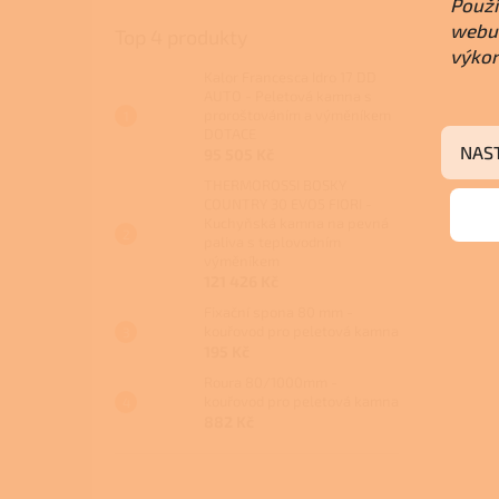
Použí
webu 
Top 4 produkty
výkon
Kalor Francesca Idro 17 DD
AUTO - Peletová kamna s
proroštováním a výměníkem
DOTACE
NAS
95 505 Kč
THERMOROSSI BOSKY
COUNTRY 30 EVO5 FIORI -
Kuchyňská kamna na pevná
paliva s teplovodním
výměníkem
121 426 Kč
Fixační spona 80 mm -
kouřovod pro peletová kamna
195 Kč
Roura 80/1000mm -
kouřovod pro peletová kamna
882 Kč