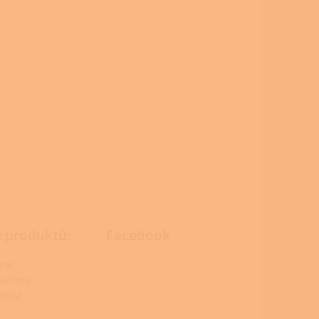
e produktů:
Facebook
na
 kamna
amna