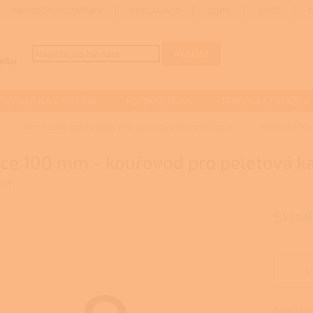
OBCHODNÍ PODMÍNKY
REKLAMACE
GDPR
BLOG
HLEDAT
DOTACE NA VYTÁPĚNÍ
FOTOVOLTAIKA
TEPELNÁ ČERPADLA
Nerezové kouřovody pro peletová kamna, kotle
Růžice 100
ice 100 mm - kouřovod pro peletová 
:
ATI
Skla
Speciální