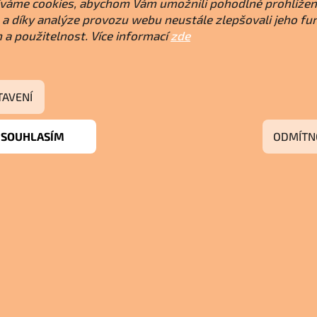
váme cookies, abychom Vám umožnili pohodlné prohlížen
a díky analýze provozu webu neustále zlepšovali jeho fu
 a použitelnost. Více informací
zde
TAVENÍ
SOUHLASÍM
ODMÍTN