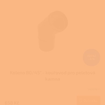
723 Kč
–8 %
Koleno 80/45° - kouřovod pro peletová
kamna
Skladem
Do košíku
658 Kč