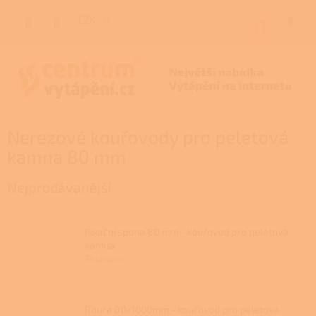
Přejít
na
CZK
NÁKUP
obsah
KOŠÍK
Nerezové kouřovody pro peletová
kamna 80 mm
Nejprodávanější
Fixační spona 80 mm - kouřovod pro peletová
kamna
Skladem
Roura 80/1000mm - kouřovod pro peletová