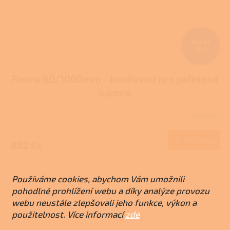
969 Kč
–8 %
Roura 80/1000mm - kouřovod pro peletová
kamna
Skladem
Průměrné
hodnocení
produktu
Do košíku
882 Kč
je
5,0
z
5
Používáme cookies, abychom Vám umožnili
hvězdiček.
pohodlné prohlížení webu a díky analýze provozu
webu neustále zlepšovali jeho funkce, výkon a
použitelnost. Více informací
zde