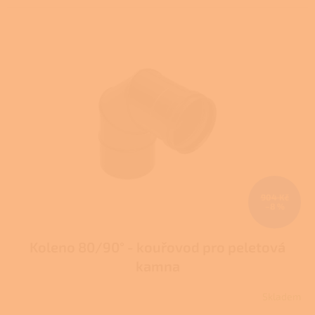
904 Kč
–8 %
Koleno 80/90° - kouřovod pro peletová
kamna
Skladem