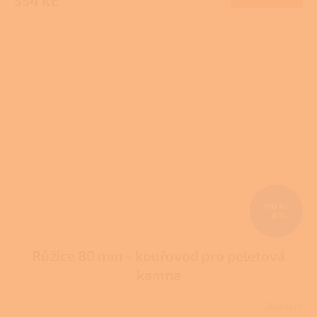
554 Kč
190 Kč
–8 %
Růžice 80 mm - kouřovod pro peletová
kamna
Skladem