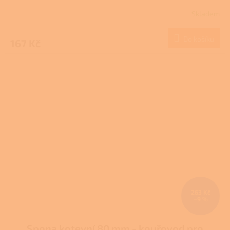
Skladem
Do košíku
167 Kč
263 Kč
–9 %
Spona kotevní 80 mm - kouřovod pro