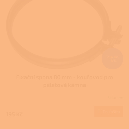
i
t
s
ů
p
r
o
d
u
k
t
ů
214 Kč
–8 %
Fixační spona 80 mm - kouřovod pro
peletová kamna
Skladem
Do košíku
195 Kč