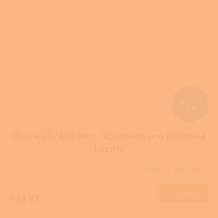
500 Kč
–9 %
Roura 80/250 mm - kouřovod pro peletová
kamna
Skladem u dodavatele
Do košíku
455 Kč