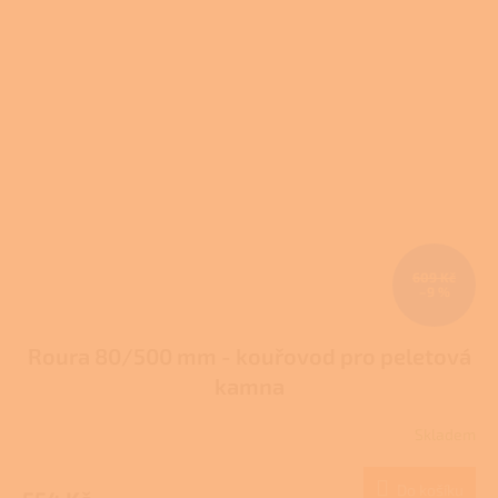
609 Kč
–9 %
Roura 80/500 mm - kouřovod pro peletová
kamna
Skladem
Do košíku