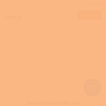
Skladem
Do košíku
1 795 Kč
1 134 Kč
–8 %
Koncová hlavice 80 mm