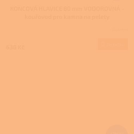
KONCOVÁ HLAVICE 80 mm VODOROVNÁ -
kouřovod pro kamna na pelety
Skladem
Do košíku
638 Kč
1 701 Kč