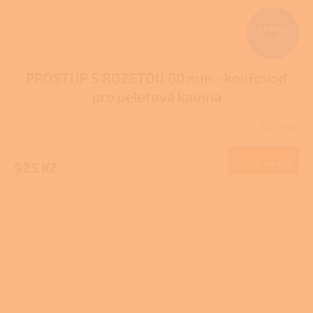
1 017 Kč
–9 %
PROSTUP S ROZETOU 80 mm - kouřovod
pro peletová kamna
Skladem
Do košíku
925 Kč