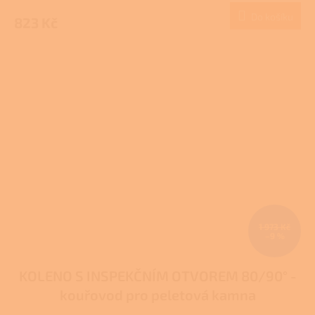
Do košíku
823 Kč
1 973 Kč
–9 %
KOLENO S INSPEKČNÍM OTVOREM 80/90° -
kouřovod pro peletová kamna