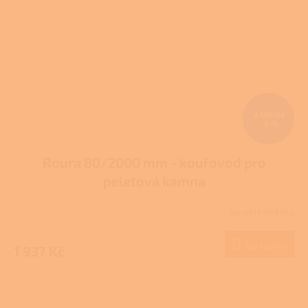
2 129 Kč
–9 %
Roura 80/2000 mm - kouřovod pro
peletová kamna
Na objednávku
Do košíku
1 937 Kč