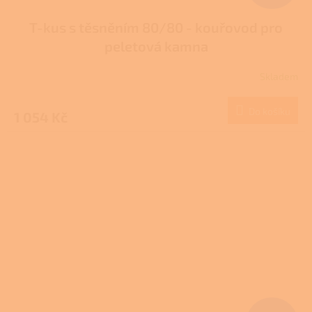
T-kus s těsněním 80/80 - kouřovod pro
peletová kamna
Skladem
Průměrné
hodnocení
produktu
Do košíku
1 054 Kč
je
3,7
z
5
hvězdiček.