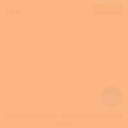
Do košíku
173 Kč
184 Kč
–9 %
Růžice velká 80mm - kouřovod pro peletová
kamna