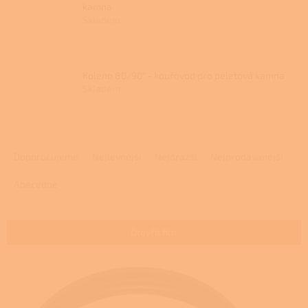
kamna
Skladem
Koleno 80/90° - kouřovod pro peletová kamna
Skladem
Ř
a
Doporučujeme
Nejlevnější
Nejdražší
Nejprodávanější
z
e
Abecedně
n
í
p
Otevřít filtr
r
o
V
d
ý
u
p
k