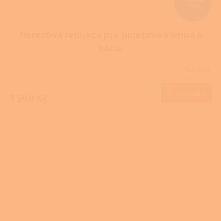
–8 %
Nerezová redukce pro peletová kamna a
kotle
Skladem
Průměrné
hodnocení
produktu
Do košíku
1 548 Kč
je
4,0
z
5
hvězdiček.