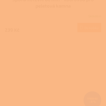
peletová kamna
Skladem
Do košíku
239 Kč
1 158 Kč
–8 %