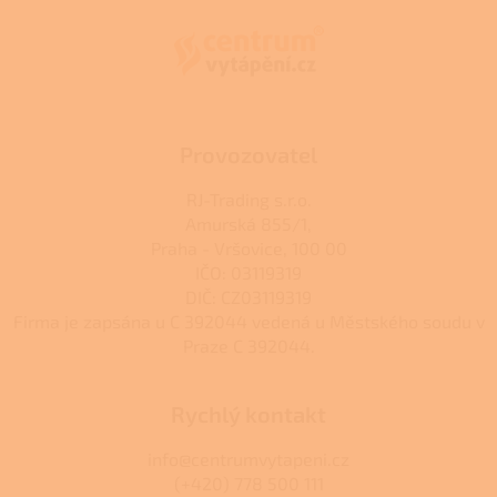
í
p
í
p
a
r
t
v
í
k
y
v
ý
Provozovatel
p
i
RJ-Trading s.r.o.
s
Amurská 855/1,
u
Praha - Vršovice, 100 00
IČO: 03119319
DIČ: CZ03119319
Firma je zapsána u C 392044 vedená u Městského soudu v
Praze C 392044.
Rychlý kontakt
info@centrumvytapeni.cz
(+420) 778 500 111