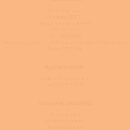
RJ-Trading s.r.o.
Amurská 855/1,
Praha - Vršovice, 100 00
IČO: 03119319
DIČ: CZ03119319
Firma je zapsána u C 392044 vedená u Městského soudu v
Praze C 392044.
Rychlý kontakt
info@centrumvytapeni.cz
(+420) 778 500 111
Kategorie produktů:
Krbová kamna
Kuchyňská kamna
Peletová kamna