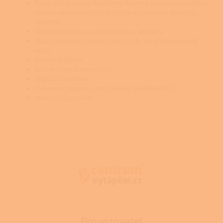
Řada elektrokotlu Protherm Ray má plynulý modulační
rozsah výkonu pro vyšší efektivitu provozu topného
systému
Ovládací panel pro jednoduchou obsluhu
Může být použit jak na topení, tak i na přípravu teplé
vody
Účinnost 99,5%
Ochrana proti zamrznutí
Digitální ovládání
Vybavení systému pro dálkové ovládání HDO
Velmi tichý provoz
Z
á
p
a
t
í
Provozovatel