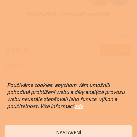
D
Ashley 901 - Vysavač na popel
A
R
Skladem
M
2 950 Kč
Do košíku
A
SKLADEM
Používáme cookies, abychom Vám umožnili
pohodlné prohlížení webu a díky analýze provozu
webu neustále zlepšovali jeho funkce, výkon a
použitelnost. Více informací
zde
NASTAVENÍ