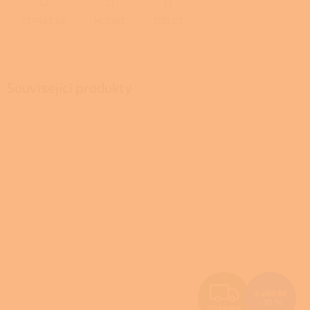
ZEPTAT SE
HLÍDAT
SDÍLET
Související produkty
Z
3 289 Kč
–10 %
ZDARMA