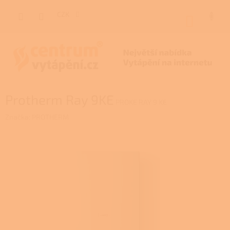
Přejít
na
CZK
NÁKUP
obsah
KOŠÍK
Protherm Ray 9KE
PROKE RAY 9 KE
Značka:
PROTHERM