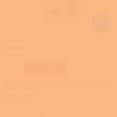
26 646,40
Kč
–5 %
Skladem
Přidat do košíku
Závěsný elektrokotel pro vytápění s možností propojení s externím
zásobníkem teplé vody.
Detailní informace