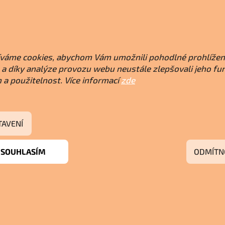
váme cookies, abychom Vám umožnili pohodlné prohlížen
a díky analýze provozu webu neustále zlepšovali jeho fu
 a použitelnost. Více informací
zde
TAVENÍ
SOUHLASÍM
ODMÍTN