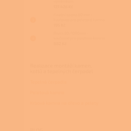
výměníkem
121 426 Kč
Fixační spona 80 mm -
kouřovod pro peletová kamna
195 Kč
Roura 80/1000mm -
kouřovod pro peletová kamna
882 Kč
Realizace montáží kamen,
kotlů a tepelných čerpadel
Tepelná čerpadla
Peletová kamna
Krbová kamna na dřevo a pelety
BLOG