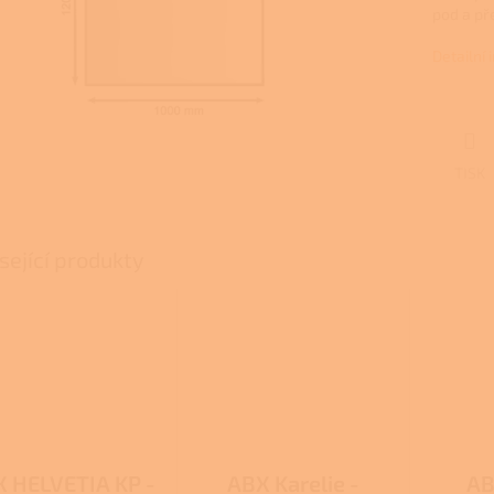
pod a pře
Detailní
TISK
sející produkty
 HELVETIA KP -
ABX Karelie -
AB