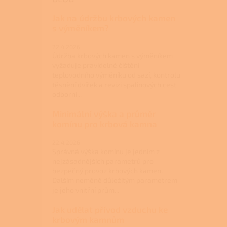
Jak na údržbu krbových kamen
s výměníkem?
22.4.2026
Údržba krbových kamen s výměníkem
vyžaduje pravidelné čištění
teplovodního výměníku od sazí, kontrolu
těsnění dvířek a revizi spalinových cest
odborní...
Minimální výška a průměr
komínu pro krbová kamna
22.4.2026
Správná výška komínu je jedním z
nejzásadnějších parametrů pro
bezpečný provoz krbových kamen.
Dalším neméně důležitým parametrem
je jeho vnitřní prům...
Jak udělat přívod vzduchu ke
krbovým kamnům