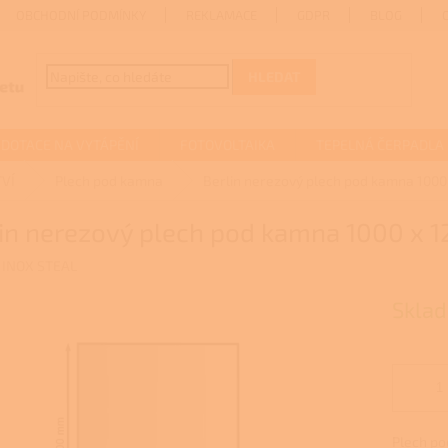
OBCHODNÍ PODMÍNKY
REKLAMACE
GDPR
BLOG
HLEDAT
DOTACE NA VYTÁPĚNÍ
FOTOVOLTAIKA
TEPELNÁ ČERPADLA
VÍ
Plech pod kamna
Berlin nerezový plech pod kamna 100
lin nerezový plech pod kamna 1000 x
:
INOX STEAL
Sklad
Plech po