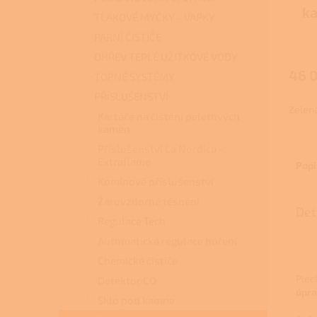
k
TLAKOVÉ MYČKY - VAPKY
PARNÍ ČISTIČE
OHŘEV TEPLÉ UŽITKOVÉ VODY
46 
TOPNÉ SYSTÉMY
PŘÍSLUŠENSTVÍ
Zelen
Kartáče na čištění peletových
kamen
Příslušenství La Nordica -
Extraflame
Popi
Komínové příslušenství
Žáruvzdorné těsnění
Det
Regulace Tech
Automatická regulace hoření
Chemické čističe
Plec
Detektor CO
úpra
Sklo pod kamna