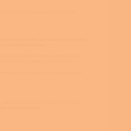
jeho umístění v prostoru s přihlédnutím na
chrannou podložkou přesahující jeho půdorys,
 na ostatních stranách.
pod (před) topidlem, které znemožní vznícení
m z topeniště zapálit okolní předměty.
v otevřeném směru a 400 mm na rovnoběžných
nebo fotku spotřebiče v prostoru a my Vám
o@centrumvytapeni.cz