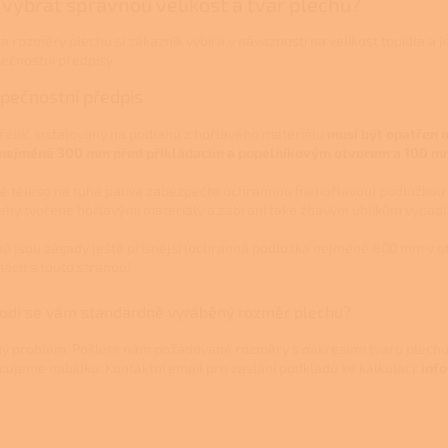
 vybrat správnou velikost a tvar plechu?
 a rozměry plechu si zákazník vybírá v návaznosti na velikost topidla a 
ečnostní předpisy.
pečnostní předpis
řebič instalovaný na podlahu z hořlavého materiálu
musí být opatřen o
 nejméně 300 mm před přikládacím a popelníkovým otvorem a 100 mm
é těleso na tuhá paliva zabezpečte ochrannou (nehořlavou) podložkou 
ahy tvořené hořlavými materiály a zabrání také žhavým uhlíkům vypadlý
bů jsou zásady ještě přísnější (ochranná podložka nejméně 800 mm 
nách s touto stranou).
odí se vám standardně vyráběný rozměr plechu?
ý problém. Pošlete nám požadované rozměry s nákresem tvaru plechu 
cujeme nabídku. Kontaktní email pro zaslání podkladů ke kalkulaci:
inf