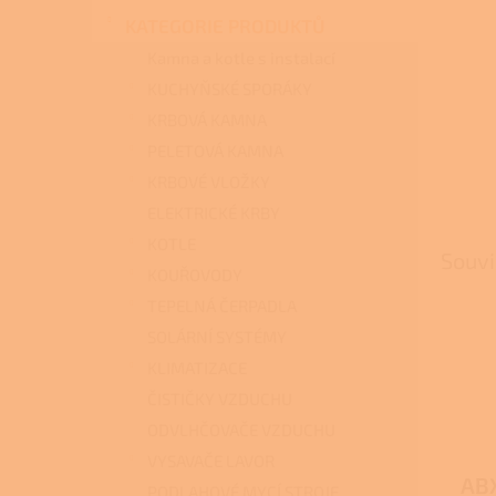
n
KATEGORIE PRODUKTŮ
e
l
Kamna a kotle s instalací
KUCHYŇSKÉ SPORÁKY
KRBOVÁ KAMNA
PELETOVÁ KAMNA
KRBOVÉ VLOŽKY
ELEKTRICKÉ KRBY
KOTLE
Souvi
KOUŘOVODY
TEPELNÁ ČERPADLA
SOLÁRNÍ SYSTÉMY
KLIMATIZACE
ČISTIČKY VZDUCHU
ODVLHČOVAČE VZDUCHU
VYSAVAČE LAVOR
ABX
PODLAHOVÉ MYCÍ STROJE