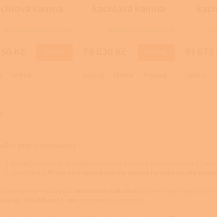
achlová kamna
kachlová kamna
kach
kach
Skladem u dodavatele
Skladem u dodavatele
Sk
056 Kč
79 830 Kč
91 673
DETAIL
DETAIL
á
Hnědá
Zelená
Hnědá
Písková
Perle
Zelená
s
ailní popis produktu
Z důvodů omezené možnosti přepravy plechů s hranou více než 1 m z
k zákazníkovi.
Proto není možné plechy zasílat na dobírku, ale pouz
h pod kamna slouží jako
nehořlavá podložka
pod nebo před topidla.Ple
vou B2, tloušťkou 1,5 mm
od českého výrobce.