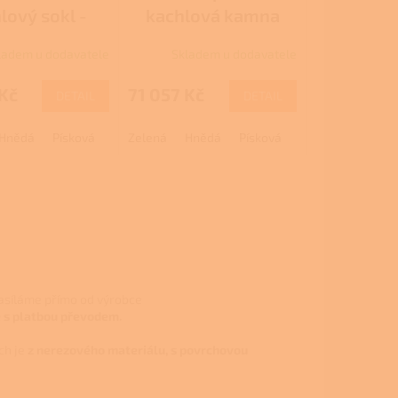
lový sokl -
kachlová kamna
lová kamna
ladem u dodavatele
Skladem u dodavatele
 Kč
71 057 Kč
DETAIL
DETAIL
Hnědá
Písková
Perle
Zelená
Hnědá
Písková
Perle
asíláme přímo od výrobce
e s platbou převodem.
ch je
z nerezového materiálu, s povrchovou