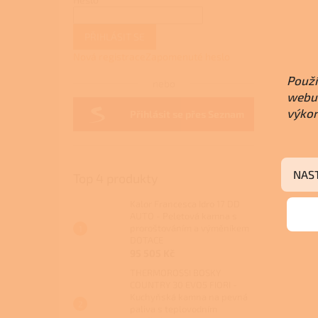
PŘIHLÁSIT SE
Nová registrace
Zapomenuté heslo
Použí
nebo
webu 
výkon
Přihlásit se přes Seznam
NAS
Top 4 produkty
Kalor Francesca Idro 17 DD
AUTO - Peletová kamna s
proroštováním a výměníkem
DOTACE
95 505 Kč
THERMOROSSI BOSKY
COUNTRY 30 EVO5 FIORI -
Kuchyňská kamna na pevná
paliva s teplovodním