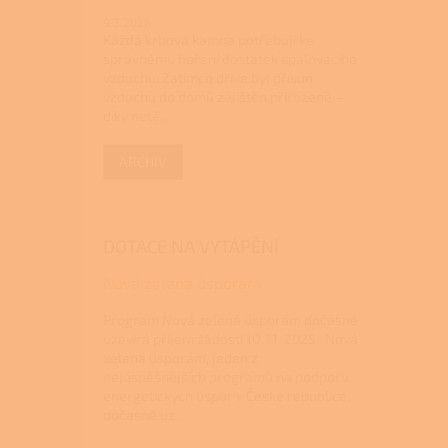
9.3.2026
Každá krbová kamna potřebují ke
správnému hoření dostatek spalovacího
vzduchu. Zatímco dříve byl přísun
vzduchu do domů zajištěn přirozeně –
díky netě...
ARCHIV
DOTACE NA VYTÁPĚNÍ
Nová zelená úsporám
Program Nová zelená úsporám dočasně
uzavírá příjem žádostí 10. 11. 2025 Nová
zelená úsporám, jeden z
nejúspěšnějších programů na podporu
energetických úspor v České republice,
dočasně uz...