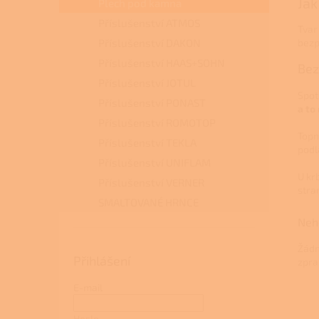
Jak
Plech pod kamna
Příslušenství ATMOS
Tvar
Příslušenství DAKON
bezp
Příslušenství HAAS+SOHN
Bez
Příslušenství JOTUL
Spot
Příslušenství PONAST
a to
Příslušenství ROMOTOP
Topn
Příslušenství TEKLA
podl
Příslušenství UNIFLAM
U kr
Příslušenství VERNER
stra
SMALTOVANÉ HRNCE
Neh
Žádn
Přihlášení
zpra
E-mail
Heslo