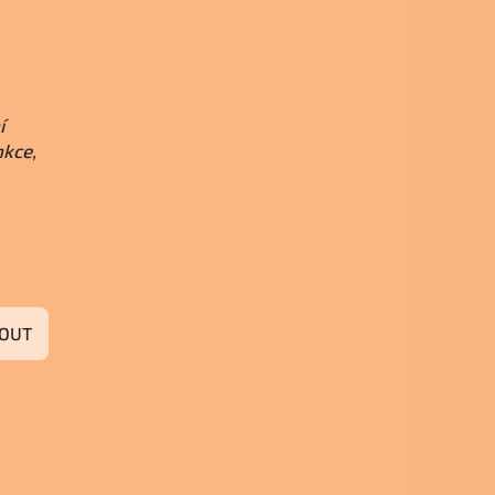
í
nkce,
OUT