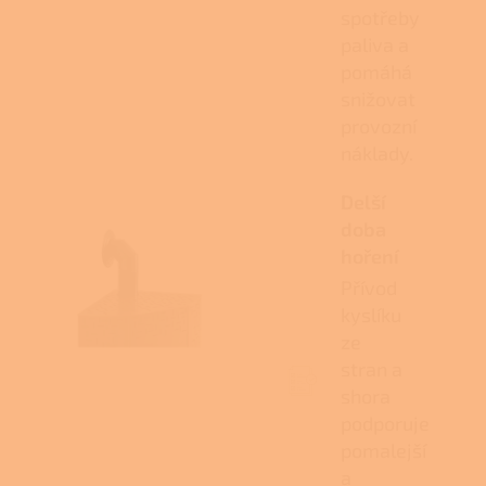
spotřeby
paliva a
pomáhá
snižovat
provozní
náklady.
Delší
doba
hoření
Přívod
kyslíku
ze
stran a
shora
podporuje
pomalejší
a