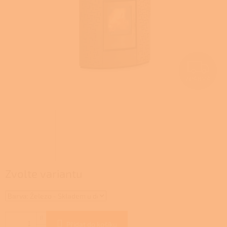
Z
ZDARMA
D
A
R
M
A
Zvolte variantu
Přidat do košíku