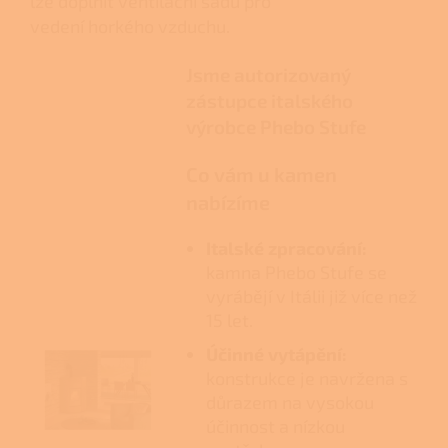
lze doplnit ventilační sadu pro
vedení horkého vzduchu.
Jsme autorizovaný
zástupce italského
výrobce Phebo Stufe
Co vám u kamen
nabízíme
Italské zpracování:
kamna Phebo Stufe se
vyrábějí v Itálii již více než
15 let.
Účinné vytápění:
konstrukce je navržena s
důrazem na vysokou
účinnost a nízkou