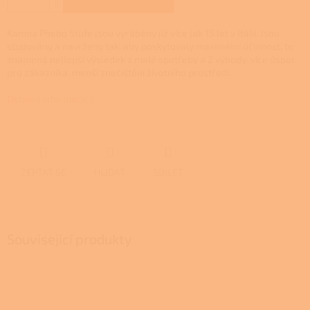
Kamna Phebo Stufe jsou vyráběny již více jak 15 let v Itálii. Jsou
studovány a navrženy tak, aby poskytovaly maximální účinnost, to
znamená nejlepší výsledek z malé spotřeby a 2 výhody
: více úspor
pro zákazníka, menší znečištění životního prostředí.
Detailní informace
ZEPTAT SE
HLÍDAT
SDÍLET
Související produkty