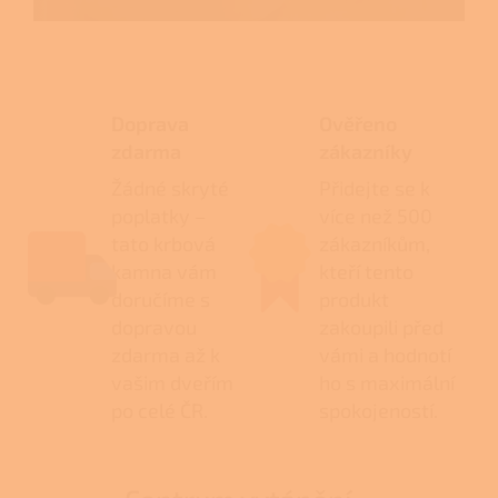
Doprava
Ověřeno
zdarma
zákazníky
Žádné skryté
Přidejte se k
poplatky –
více než 500
tato krbová
zákazníkům,
kamna vám
kteří tento
doručíme s
produkt
dopravou
zakoupili před
zdarma až k
vámi a hodnotí
vašim dveřím
ho s maximální
po celé ČR.
spokojeností.