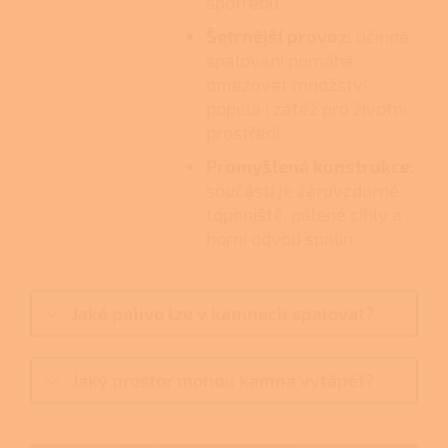
spotřebu.
Šetrnější provoz:
účinné
spalování pomáhá
omezovat množství
popela i zátěž pro životní
prostředí.
Promyšlená konstrukce:
součástí je žáruvzdorné
topeniště, pálené cihly a
horní odvod spalin.
Jaké palivo lze v kamnech spalovat?
Jaký prostor mohou kamna vytápět?