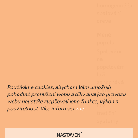
homogennější
spalování
dřeva.
Méně
popela
Spalování
na
popelovém
loži
zanechává
Používáme cookies, abychom Vám umožnili
méně
pohodlné prohlížení webu a díky analýze provozu
zbytků
webu neustále zlepšovali jeho funkce, výkon a
než
použitelnost. Více informací
zde
tradiční
systémy
a
NASTAVENÍ
usnadňuje