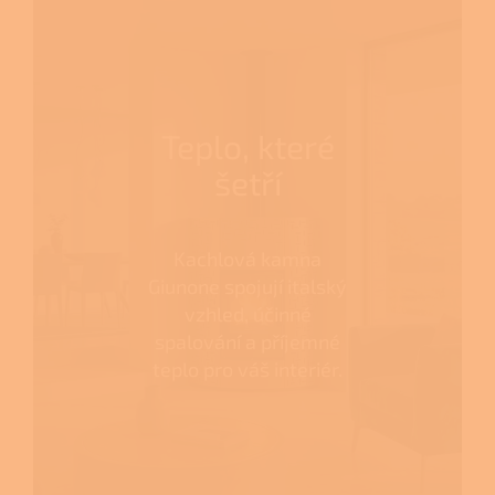
Teplo, které
šetří
Kachlová kamna
Giunone spojují italský
vzhled, účinné
spalování a příjemné
teplo pro váš interiér.