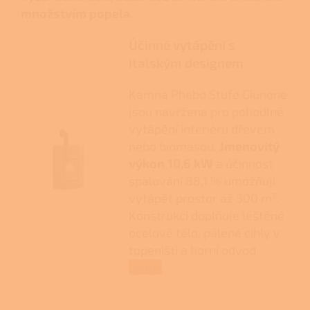
množstvím popela
.
Účinné vytápění s
italským designem
Kamna Phebo Stufe Giunone
jsou navržena pro pohodlné
vytápění interiéru dřevem
nebo biomasou.
Jmenovitý
výkon 10,6 kW
a účinnost
spalování 88,1 % umožňují
vytápět prostor až 300 m³.
Konstrukci doplňuje leštěné
ocelové tělo, pálené cihly v
topeništi a horní odvod
spalin
.