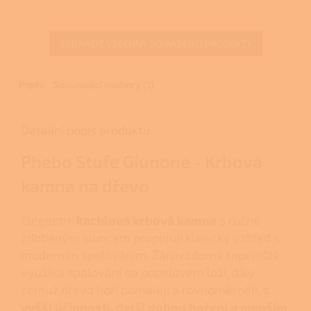
3,0
z
5
ZOBRAZIT VŠECHNY SOUVISEJÍCÍ PRODUKTY
hvězdiček.
Popis
Související soubory (1)
Detailní popis produktu
Phebo Stufe Giunone - Krbová
kamna na dřevo
Elegantní
kachlová krbová kamna
s ručně
zdobeným sluncem propojují klasický vzhled s
moderním spalováním. Žáruvzdorné topeniště
využívá spalování na popelovém loži, díky
čemuž dřevo hoří pomaleji a rovnoměrněji, s
vyšší účinností, delší dobou hoření a menším