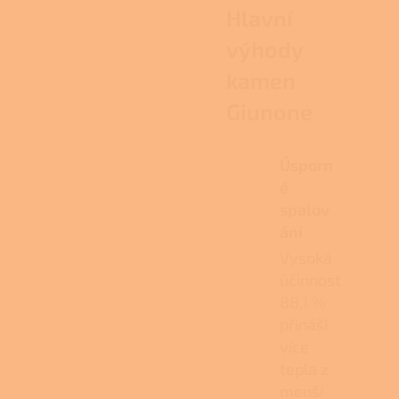
Hlavní
výhody
kamen
Giunone
Úsporn
é
spalov
ání
Vysoká
účinnost
88,1 %
přináší
více
tepla z
menší