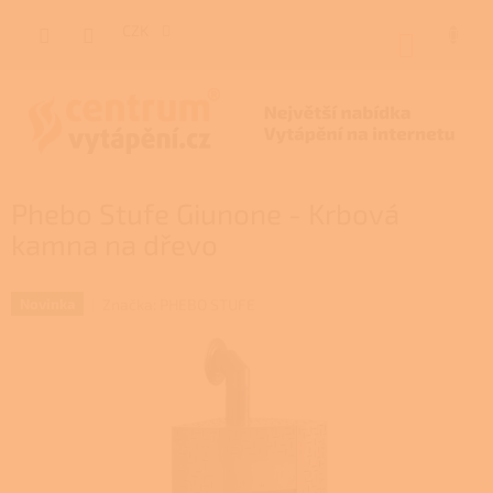
Přejít
na
CZK
NÁKUP
obsah
KOŠÍK
Phebo Stufe Giunone - Krbová
kamna na dřevo
Značka:
PHEBO STUFE
Novinka