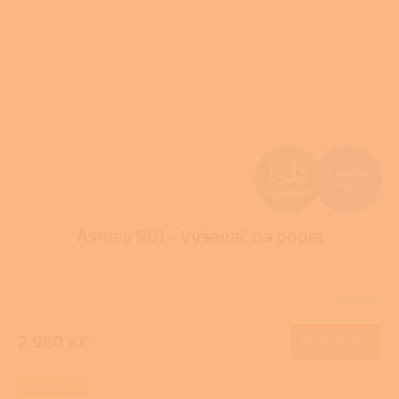
Z
3 289 Kč
–10 %
ZDARMA
D
Ashley 901 - Vysavač na popel
A
R
Skladem
M
2 950 Kč
Do košíku
A
SKLADEM