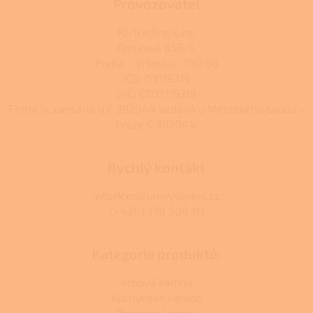
Provozovatel
RJ-Trading s.r.o.
Amurská 855/1,
Praha - Vršovice, 100 00
IČO: 03119319
DIČ: CZ03119319
Firma je zapsána u C 392044 vedená u Městského soudu v
Praze C 392044.
Rychlý kontakt
info@centrumvytapeni.cz
(+420) 778 500 111
Kategorie produktů:
Krbová kamna
Kuchyňská kamna
Peletová kamna