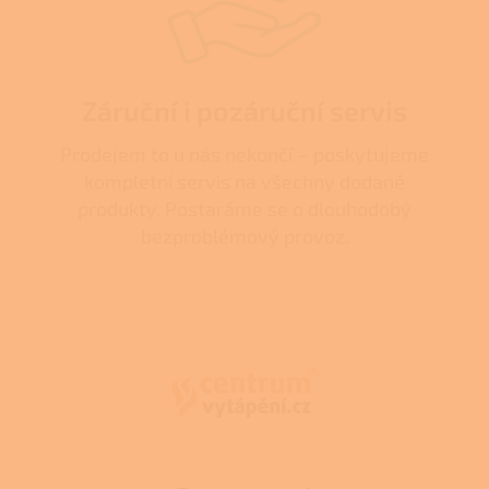
Záruční i pozáruční servis
Prodejem to u nás nekončí – poskytujeme
kompletní servis na všechny dodané
produkty. Postaráme se o dlouhodobý
bezproblémový provoz.
Z
á
p
a
t
í