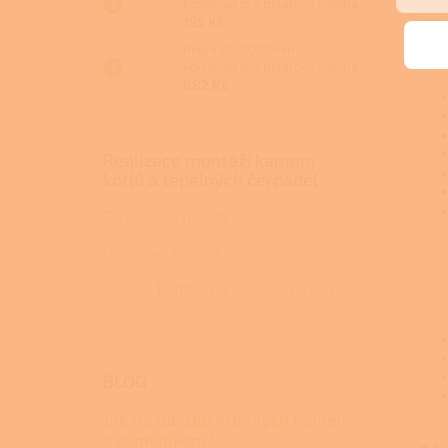
Výro
kouřovod pro peletová kamna
spol
195 Kč
a ve
Roura 80/1000mm -
k pr
kouřovod pro peletová kamna
882 Kč
Realizace montáží kamen,
kotlů a tepelných čerpadel
Tepelná čerpadla
Peletová kamna
Krbová kamna na dřevo a pelety
BLOG
Jak na údržbu krbových kamen
s výměníkem?