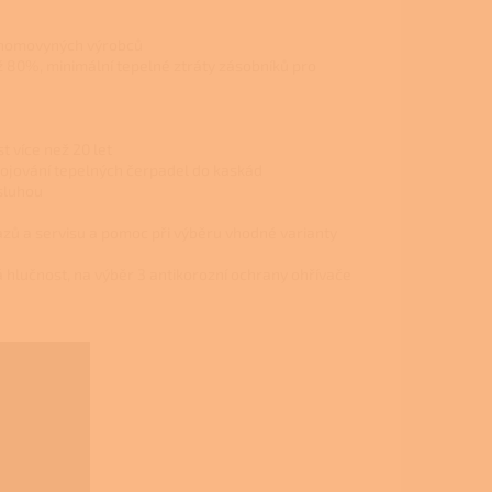
renomovyných výrobců
ž 80%, minimální tepelné ztráty zásobníků pro
 více než 20 let
pojování tepelných čerpadel do kaskád
bsluhou
tazů a servisu a pomoc při výběru vhodné varianty
hlučnost, na výběr 3 antikorozní ochrany ohřívače