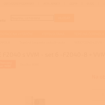
OBCHODNÍ PODMÍNKY
REKLAMACE
GDPR
BLOG
HLEDAT
DOTACE NA VYTÁPĚNÍ
FOTOVOLTAIKA
TEPELNÁ ČERPADLA
RPADLA
Tepelná čerpadla vzduch-voda
NIBE F2040 s VVM -
E F2040 s VVM - set 6 -F2040-8 + VV
fikovaný
Značka:
NIBE
ner NIBE
Na o