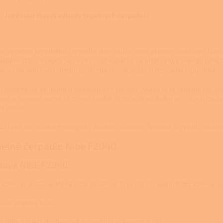
Jaké jsou hlavní výhody tepelných čerpadel?
ní výhodou tepelného čerpadla jsou velice nízké provozní náklady. U
adlem vzduch‑voda se mohou roční platby za elektrickou energii pohyb
vinu nákladů tvoří vlastní spotřeba domácnosti. U čerpadla typu voda‑vo
 uvážíme, že se jedná o bezobslužný způsob vytápění, je tepelné čerpa
avit a funguje samo. Je to nejvhodnější způsob vytápění pro starší osob
á paliva.
lší řadě se jedná o ekologický způsob vytápění. Tepelné čerpadlo nezne
elné čerpadlo Nibe F2040
tava NIBE F2040:
 2040 je sestava, která vždy obsahuje tepelné čerpadlo NIBE 2040 a s
ástí sestavy 6 je:
Nibe F2040-8 - Tepelné čerpadlo s výkonem 8 kW.