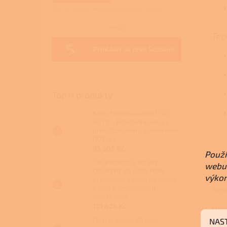
Nová registrace
Zapomenuté heslo
nebo
Tep
Přihlásit se přes Seznam
Top 4 produkty
Kalor Francesca Idro 17 DD
AUTO - Peletová kamna s
proroštováním a výměníkem
DOTACE
95 505 Kč
Použí
THERMOROSSI BOSKY
webu 
COUNTRY 30 EVO5 FIORI -
výkon
Kuchyňská kamna na pevná
paliva s teplovodním
Tepe
výměníkem
121 426 Kč
Vni
Fixační spona 80 mm -
NAS