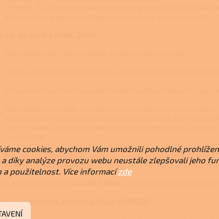
VVM500 - Systémová jednotka nové generace určená pro nemovitosti s
připravena na připojení celé řady zařízení včetně solárních panelů.
elné čerpadlo NIBE 2040:
Topný faktor COP= 3,89 (u F2040–12 dle EN 14511 při 2/35°C)
Tepelná čerpadla NIBE F2040 byla vyvinuta pro co nejjednodušší inst
Do venkovních jednotek jsou standardně použity antivibrační spoje za
NIBE nabízí široký výběr příslušenství a kompletních vnitřních modu
je společně s našimi tepelnými čerpadly vzduch/voda, abychom dosáhl
úspory. Faktory, jako jsou například velikost vašeho domu a spotřeba 
nejvhodnější.
váme cookies, abychom Vám umožnili pohodlné prohlížen
Pro individuální instalaci jsou určeny regulátory NIBE SMO 20, SMO 40
a díky analýze provozu webu neustále zlepšovali jeho fu
z vašeho původního systému.
 a použitelnost. Více informací
zde
lné čerpadlo vzduch-voda
NIBE F2040
má kompresor s plynule řízeným
třní systémová jednotka Nibe VVM500
TAVENÍ