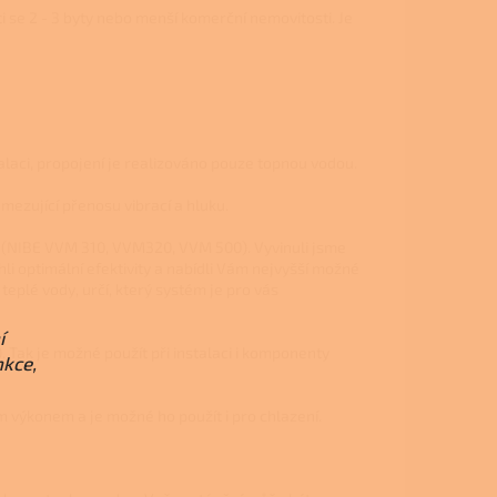
e 2 - 3 byty nebo menší komerční nemovitosti. Je
alaci, propojení je realizováno pouze topnou vodou.
mezující přenosu vibrací a hluku.
lů (NIBE VVM 310, VVM320, VVM 500). Vyvinuli jsme
i optimální efektivity a nabídli Vám nejvyšší možné
teplé vody, určí, který systém je pro vás
í
. Tak je možné použít při instalaci i komponenty
nkce,
 výkonem a je možné ho použít i pro chlazení.