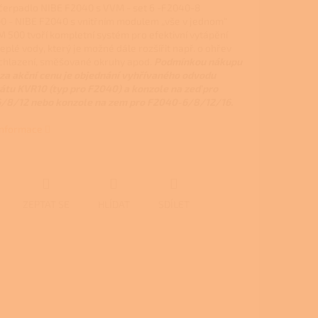
čerpadlo NIBE F2040 s VVM - set 6 -F2040-8
 - NIBE F2040 s vnitřním modulem „vše v jednom“
 500 tvoří kompletní systém pro efektivní vytápění
eplé vody, který je možné dále rozšířit např. o ohřev
chlazení, směšované okruhy apod.
Podmínkou nákupu
za akční cenu je objednání vyhřívaného odvodu
tu KVR10 (typ pro F2040) a konzole na zeď pro
/8/12 nebo konzole na zem pro F2040-6/8/12/16.
 informace
ZEPTAT SE
HLÍDAT
SDÍLET