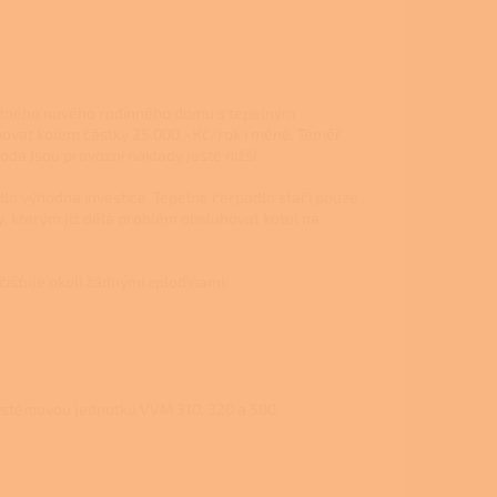
 běžného nového rodinného domu s tepelným
ovat kolem částky 25.000,- Kč/rok i méně. Téměř
da jsou provozní náklady ještě nižší.
dlo výhodná investice. Tepelné čerpadlo stačí pouze
y, kterým již dělá problém obsluhovat kotel na
čišťuje okolí žádnými zplodinami.
ystémovou jednotku VVM 310, 320 a 500.