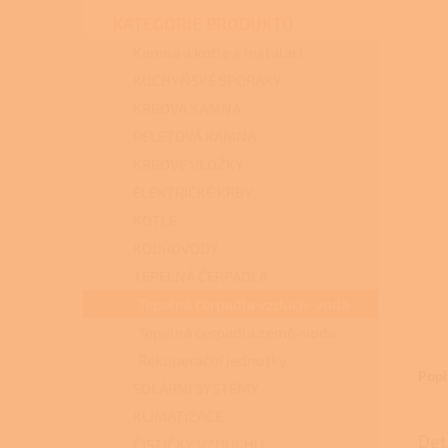
n
KATEGORIE PRODUKTŮ
e
l
Kamna a kotle s instalací
KUCHYŇSKÉ SPORÁKY
KRBOVÁ KAMNA
PELETOVÁ KAMNA
KRBOVÉ VLOŽKY
ELEKTRICKÉ KRBY
KOTLE
KOUŘOVODY
TEPELNÁ ČERPADLA
Tepelná čerpadla vzduch-voda
Tepelná čerpadla země-voda
Rekuperační jednotky
Popi
SOLÁRNÍ SYSTÉMY
KLIMATIZACE
Det
ČISTIČKY VZDUCHU