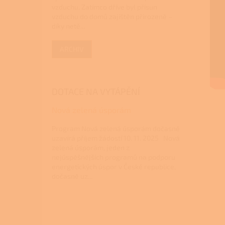
vzduchu. Zatímco dříve byl přísun
vzduchu do domů zajištěn přirozeně –
díky netě...
ARCHIV
DOTACE NA VYTÁPĚNÍ
Nová zelená úsporám
Program Nová zelená úsporám dočasně
uzavírá příjem žádostí 10. 11. 2025 Nová
zelená úsporám, jeden z
nejúspěšnějších programů na podporu
energetických úspor v České republice,
dočasně uz...
Z
á