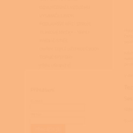
ODVLHČOVAČE VZDUCHU
VYSAVAČE LAVOR
PODLAHOVÉ MYCÍ STROJE
Hlav
TLAKOVÉ MYČKY - VAPKY
čerp
PARNÍ ČISTIČE
polo
OHŘEV TEPLÉ UŽITKOVÉ VODY
Když
TOPNÉ SYSTÉMY
nast
pevn
PŘÍSLUŠENSTVÍ
V da
Tep
Přihlášení
Ses
E-mail
NIBE
Heslo
Souč
PŘIHLÁSIT SE