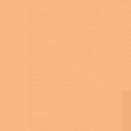
Dův
22.4.2026
Údržba krbových kamen s výměníkem
vyžaduje pravidelné čištění
teplovodního výměníku od sazí, kontrolu
těsnění dvířek a revizi spalinových cest
odborní...
Minimální výška a průměr
komínu pro krbová kamna
22.4.2026
Správná výška komínu je jedním z
nejzásadnějších parametrů pro
bezpečný provoz krbových kamen.
Dalším neméně důležitým parametrem
je jeho vnitřní prům...
Jak udělat přívod vzduchu ke
krbovým kamnům
9.3.2026
Každá krbová kamna potřebují ke
správnému hoření dostatek spalovacího