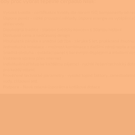
ody proč vybrat tepelné čerpadlo NIBE:
Vysoká kvalita - certifikakce kvality dle norem ISO, komponenty od 
Úspora peněz - nízké provozní náklady, úspora energie na vytápění a
ohřev vody
Dlouholetá tradice - stabilní švédský koncern s 30letou historií
Dostupná cena a nadčasový design
Mnoholetá záruka a snadná údržba - záruka 5 let, prokázaná životnost
Jednoduchá instalace - možnost kombinace s dalšími zdroji tepla a s
Snadná obsluha - ovládací panel s barevným displejem a intuitivní o
Vzdálená správa přes internet
Individuální přístup ke každému zájemci - rychlé řešení technický do
pro každý objekt
Prověřené technické parametry - vysoké topné faktory, zanedbatelná 
vody, chlazení atd.
Podpora - Nová zelená úsporám a kotlíková dotace