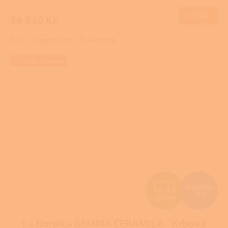
M
hodnocení
produktu
DETAIL
24 990 Kč
A
je
3,8
Bílá
Cappuccino
Šedočerná
z
5
hvězdiček.
+ Dárek zdarma
Z
31 868 Kč
–10 %
ZDARMA
D
La Nordica GEMMA CERAMICA - Krbová