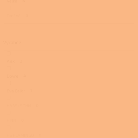
Velká
6
Otočná
0
Výrobce
ABX
2
Dovre
4
Eva Calòr
1
HAAS+SOHN
0
HEIN
0
HS FLAMINGO
0