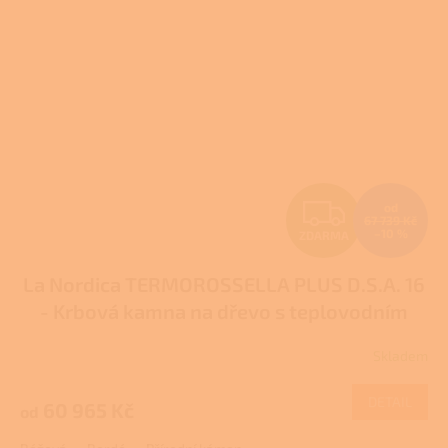
Z
od
67 739 Kč
–10 %
ZDARMA
D
La Nordica TERMOROSSELLA PLUS D.S.A. 16
A
- Krbová kamna na dřevo s teplovodním
R
výměníkem
Pro další slevu volejte +420 778
Skladem
Průměrné
500 111
M
hodnocení
produktu
DETAIL
60 965 Kč
od
A
je
3,0