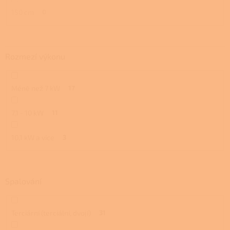
150 cm
0
Rozmezí výkonu
Méně než 7 kW
17
7,1 - 10 kW
11
10,1 kW a více
3
Spalování
Terciární (terciální, dvojí)
31