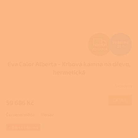
Z
79 581 Kč
–25 %
ZDARMA
D
Eva Calor Alberta - Krbová kamna na dřevo,
A
hermetická
R
Skladem
M
DETAIL
59 686 Kč
A
Červenohnědá
Mosaz
+ Dárek zdarma