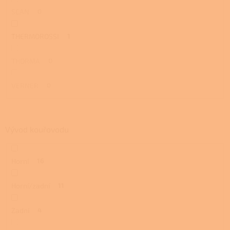
SCAN
0
THERMOROSSI
1
THORMA
0
VERNER
0
Vývod kouřovodu
Horní
16
Horní/zadní
11
Zadní
4