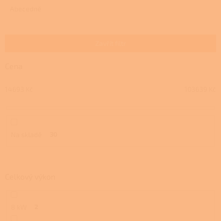
e
Abecedně
n
í
p
Zavřít filtr
r
o
Cena
d
u
14693
Kč
103639
Kč
k
t
ů
Na skladě
30
Celkový výkon
8 kW
2