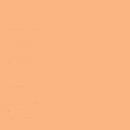
Dvojí
31
Teplovodní výměník
S výměníkem
3
Bez výměníku
28
Typ kamen
Akumulační
28
Teplovzdušná
31