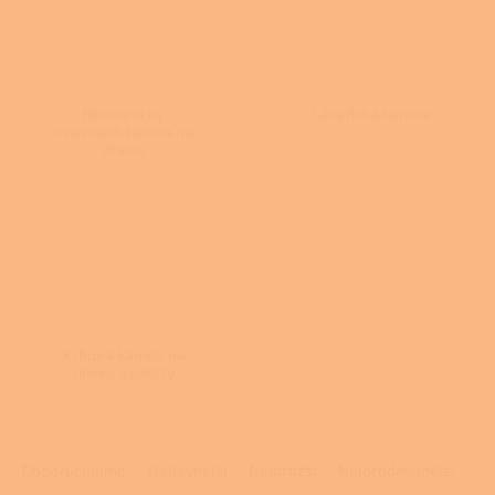
Hermeticky
Lázeňská kamna
uzavřená kamna na
dřevo
Krbová kamna na
dřevo a pelety
Ř
a
Doporučujeme
Nejlevnější
Nejdražší
Nejprodávanější
z