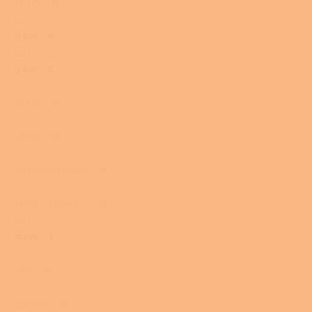
16 kW
0
9 kW
4
5 kW
6
21 kW
0
25 kW
0
10 kW/13 kW uhlí
0
10kW / 13kW uhlí
0
4 kW
1
7kW
0
23,0 kW
0