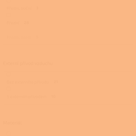
Přední, boční
3
Přední
28
Přední, horní
0
Externí přívod vzduchu
Bez externího přívodu
21
S externím přívodem
10
Materiál