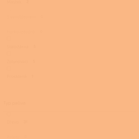
Mastek
2
S ventilátorem
0
Horkovzdušná
0
Stáložárná
5
Zplynovací
5
Prosklená
1
Typ paliva
Dřevo
31
Pelety
0