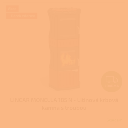
Akce
+ Dárek zdarma
Z
ZDARMA
D
LINCAR MONELLA 185 N - Litinová krbová
A
kamna s troubou
R
Skladem
M