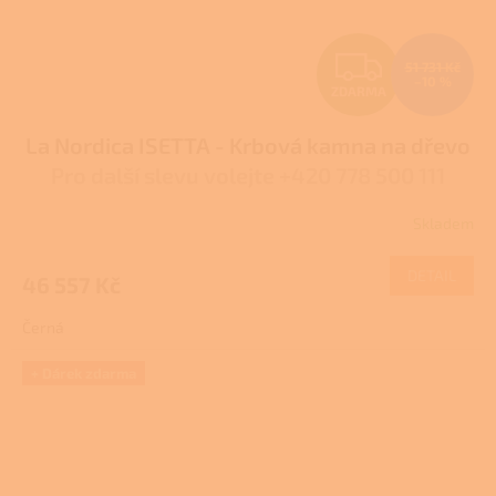
Z
51 731 Kč
–10 %
ZDARMA
D
La Nordica ISETTA - Krbová kamna na dřevo
A
Pro další slevu volejte +420 778 500 111
R
Skladem
Průměrné
M
hodnocení
produktu
DETAIL
46 557 Kč
A
je
3,9
Černá
z
5
hvězdiček.
+ Dárek zdarma