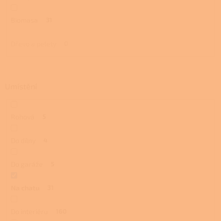
Biomasa
31
Dřevo a pelety
0
Umístění
Rohová
5
Do dílny
4
Do garáže
5
Na chatu
31
Do interiéru
160