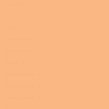
Kachlová
1
Keramická
0
Litina
0
Litina s kachlemi
1
Litina s keramikou
1
Litinová
21
Litinová keramická
2
Litinová s kachlemi
6
Litinová s mastkem
2