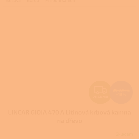
Béžová
Bordó
Přírodní kámen
z
5
hvězdiček.
Z
30 831 Kč
–18 %
ZDARMA
D
LINCAR GIOIA 470 A Litinová krbová kamna
A
na dřevo
R
Skladem
Průměrné