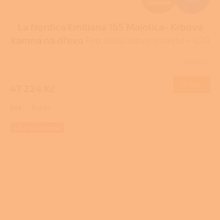
ZDARMA
D
La Nordica Emiliana 165 Maiolica- Krbová
A
kamna na dřevo
Pro další slevu volejte +420
R
778 500 111
Skladem
M
DETAIL
47 224 Kč
A
Bílá
Bordó
+ Dárek zdarma