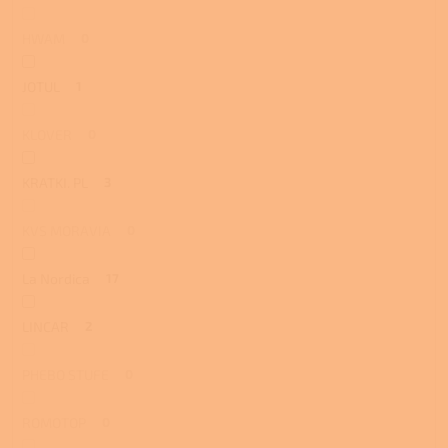
HWAM
0
JOTUL
1
KLOVER
0
KRATKI. PL
3
KVS MORAVIA
0
La Nordica
17
LINCAR
2
PHEBO STUFE
0
ROMOTOP
0