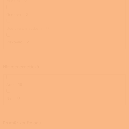
Mastek
0
Ocelová
3
Ocelová s mastkem
0
Pískovec
2
Nízkoenergetická
Ano
18
Ne
13
Průměr kouřovodu