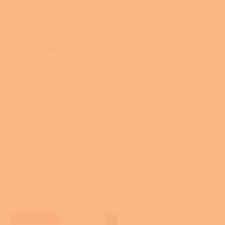
Horní uprostřed
0
Způsob instalace
Volně stojící
30
Na noze
8
Sloupová
0
Závěsná
0
Do rohu
2
V
EXTRA SLEVA
ý