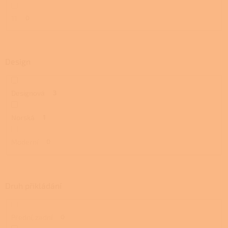
11
0
Design
Designová
3
Norská
1
Moderní
0
Druh přikládání
Přední, zadní
0