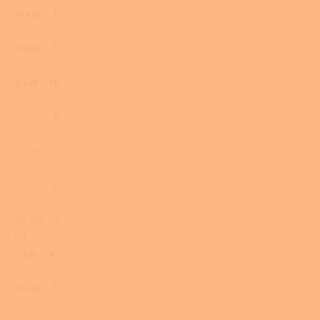
11 kW
2
10 kW
1
6 kW
10
13 kW
0
14 kW
0
12 kW
0
20 kW
0
7 kW
4
15 kW
1