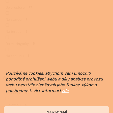
Do prostoru
17
Na stavbu
1
Na terasu
8
Do maringotky
6
Na chalupu
1
Používáme cookies, abychom Vám umožnili
Vaření a pečení
pohodlné prohlížení webu a díky analýze provozu
webu neustále zlepšovali jeho funkce, výkon a
použitelnost. Více informací
zde
S troubou
6
S plotnou
5
NASTAVENÍ