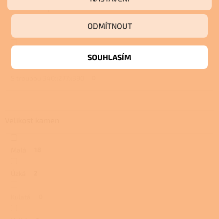
S troubou a plotnou
4
ODMÍTNOUT
S pecí
3
S pecí a plotnou
3
SOUHLASÍM
S troubou 340x277x390
0
Velikost kamen
Malá
18
Úzká
2
Kulatá
0