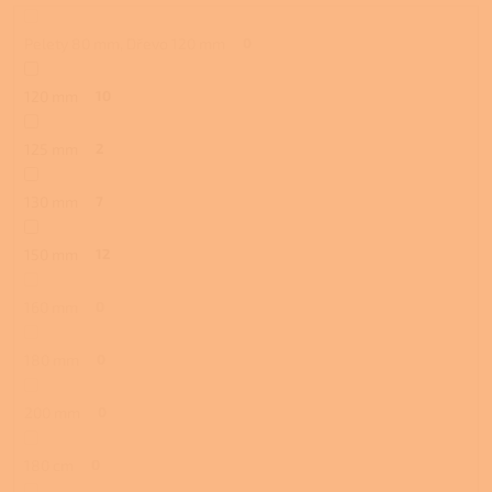
Pelety 80 mm, Dřevo 120 mm
0
120 mm
10
125 mm
2
130 mm
7
150 mm
12
160 mm
0
180 mm
0
200 mm
0
180 cm
0