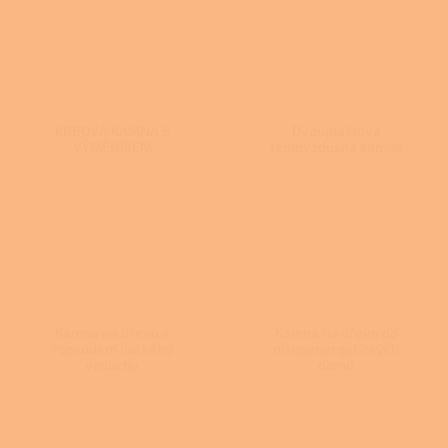
KRBOVÁ KAMNA S
Dvouplášťová
VÝMĚNÍKEM
teplovzdušná kamna
Kamna na dřevo s
Kamna na dřevo do
rozvodem horkého
nízkoenergetických
vzduchu
domů