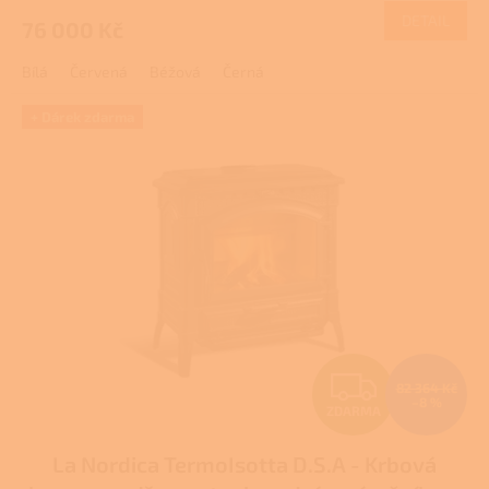
DETAIL
76 000 Kč
A
Bílá
Červená
Béžová
Černá
+ Dárek zdarma
Z
82 364 Kč
–8 %
ZDARMA
D
La Nordica TermoIsotta D.S.A - Krbová
A