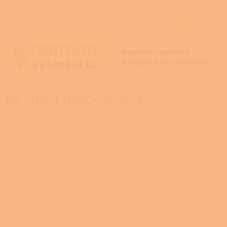
Přejít
na
CZK
NÁKUP
obsah
KOŠÍK
Na chatu Teplovzdušná
Litinová krbová
Kachlová krbová
kamna
kamna