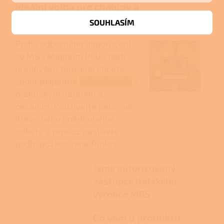
Ideální volba pro chalupy a
tradiční interiéry
SOUHLASÍM
Podle odborného doporučení
se MBS Magnum PLUS hodí
především tam, kde chcete
spojit
příjemné
sálavé teplo
s
praktickým vařením a
pečením. Používejte palivové
dřevo nebo hnědouhelné
brikety a provoz nastavte
podle požadované funkce.
Jsme autorizovaný
zástupce italského
výrobce MBS
Co vám u produktu