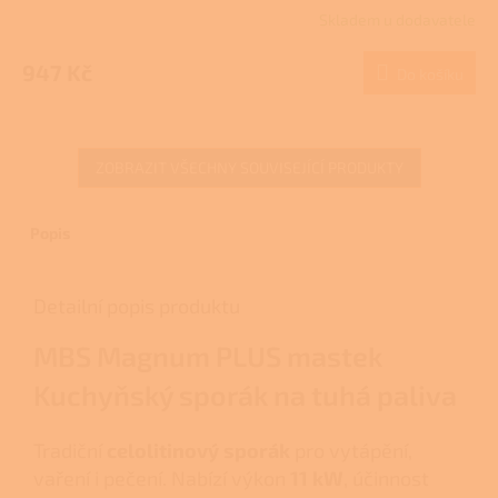
Skladem u dodavatele
947 Kč
Do košíku
ZOBRAZIT VŠECHNY SOUVISEJÍCÍ PRODUKTY
Popis
Detailní popis produktu
MBS Magnum PLUS mastek
Kuchyňský sporák na tuhá paliva
Tradiční
celolitinový sporák
pro vytápění,
vaření i pečení. Nabízí výkon
11 kW
, účinnost