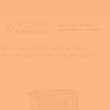
Přejít
na
CZK
NÁKUP
obsah
KOŠÍK
MBS Magnum PLUS mastek
Kuchyňský sporák na tuhá paliva
Značka:
MBS