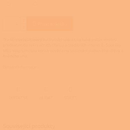
Přidat do košíku
Tradiční
celo litinový
kuchyňský sporák na tuhá paliva vhodný
především do rekreačních chalup a tradičních interiérů. Sporáky
MBS Magnum jsou konstruována na spalování palivového dřeva a
hnědého uhlí.
Detailní informace
ZEPTAT SE
HLÍDAT
SDÍLET
Související produkty