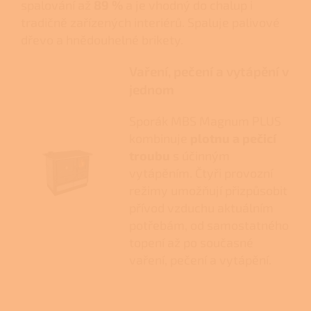
spalování až
89 %
a je vhodný do chalup i
tradičně zařízených interiérů. Spaluje palivové
dřevo a hnědouhelné brikety.
Vaření, pečení a vytápění v
jednom
Sporák MBS Magnum PLUS
kombinuje
plotnu a pečicí
troubu
s účinným
vytápěním. Čtyři provozní
režimy umožňují přizpůsobit
přívod vzduchu aktuálním
potřebám, od samostatného
topení až po současné
vaření, pečení a vytápění.