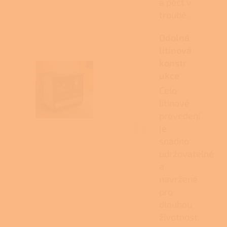
a péct v
troubě.
Odolná
litinová
konstr
ukce
Celo
litinové
provedení
je
snadno
udržovatelné
a
navržené
pro
dlouhou
životnost.