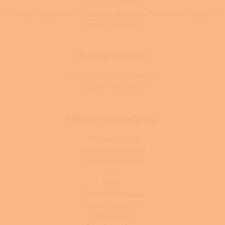
DIČ: CZ03119319
Firma je zapsána u C 392044 vedená u Městského soudu v
Praze C 392044.
Rychlý kontakt
info@centrumvytapeni.cz
(+420) 778 500 111
Kategorie produktů:
Krbová kamna
Kuchyňská kamna
Peletová kamna
Krby
Kotle
Tepelná čerpadla
Solární systémy
Klimatizace