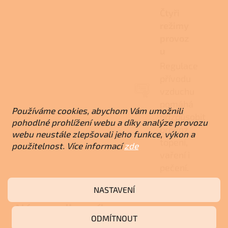
Čtyři
režimy
provoz
u
Regulace
přívodu
vzduchu
pomáhá
Používáme cookies, abychom Vám umožnili
přizpůsobit
pohodlné prohlížení webu a díky analýze provozu
provoz
webu neustále zlepšovali jeho funkce, výkon a
topení,
použitelnost. Více informací
zde
vaření i
pečení.
NASTAVENÍ
Názor odborníka
ODMÍTNOUT