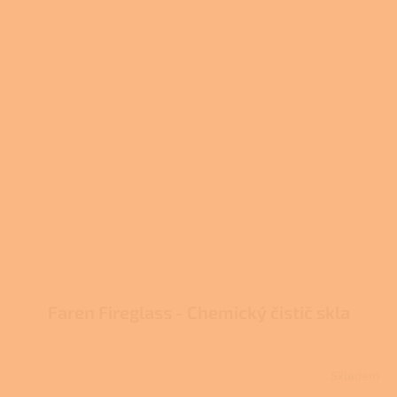
Faren Fireglass - Chemický čistič skla
Skladem
Průměrné
hodnocení