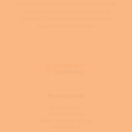
Prodejem to u nás nekončí – poskytujeme
kompletní servis na všechny dodané
produkty. Postaráme se o dlouhodobý
bezproblémový provoz.
Z
á
p
a
t
í
Provozovatel
RJ-Trading s.r.o.
Amurská 855/1,
Praha - Vršovice, 100 00
IČO: 03119319