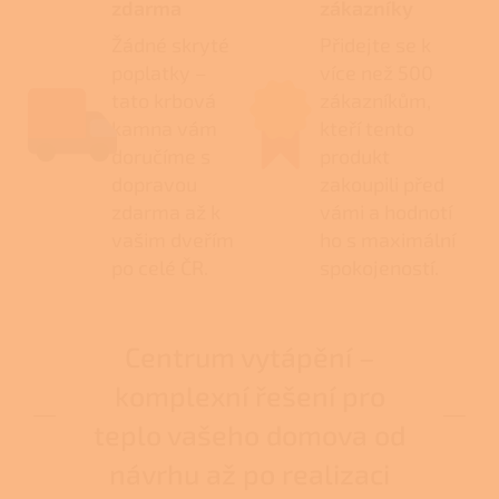
zdarma
zákazníky
Žádné skryté
Přidejte se k
poplatky –
více než 500
tato krbová
zákazníkům,
kamna vám
kteří tento
doručíme s
produkt
dopravou
zakoupili před
zdarma až k
vámi a hodnotí
vašim dveřím
ho s maximální
po celé ČR.
spokojeností.
Centrum vytápění –
komplexní řešení pro
teplo vašeho domova od
návrhu až po realizaci