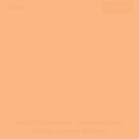
produktu
250 Kč
Do košíku
je
3,7
z
5
hvězdiček.
MORAFIS kouřovod - koleno otočné s
čistícím otvorem Ø120mm