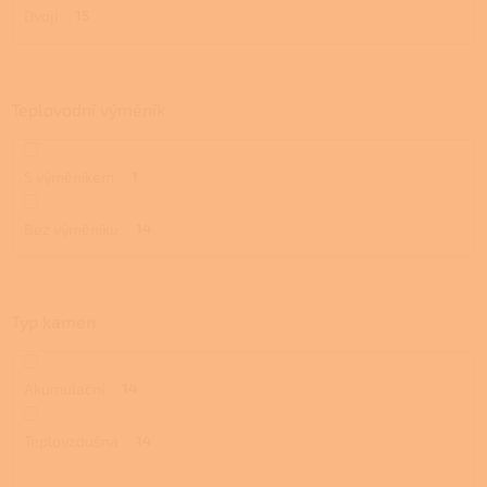
Dvojí
15
Teplovodní výměník
S výměníkem
1
Bez výměníku
14
Typ kamen
Akumulační
14
Teplovzdušná
14