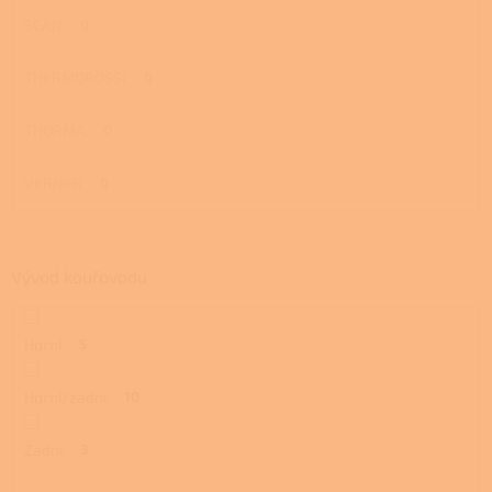
SCAN
0
THERMOROSSI
0
THORMA
0
VERNER
0
Vývod kouřovodu
Horní
5
Horní/zadní
10
Zadní
3