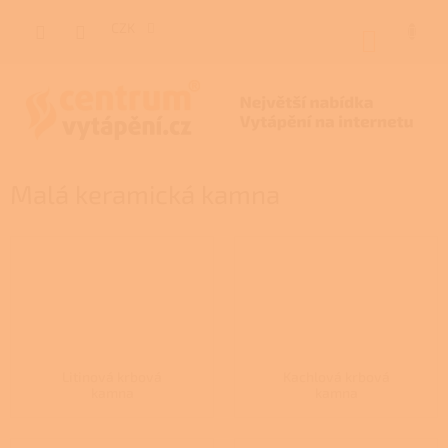
Přejít
na
CZK
NÁKUP
obsah
KOŠÍK
Malá keramická kamna
Litinová krbová
Kachlová krbová
kamna
kamna