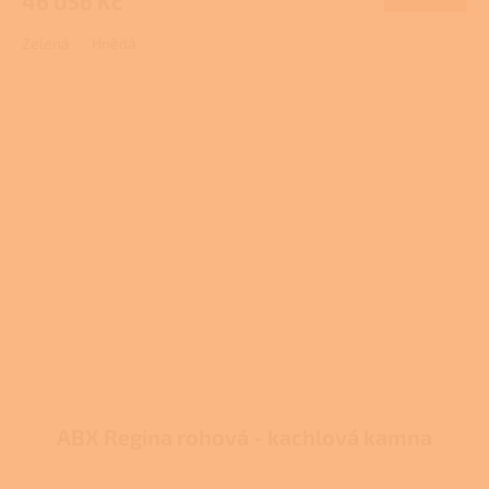
46 056 Kč
Zelená
Hnědá
ABX Regina rohová - kachlová kamna