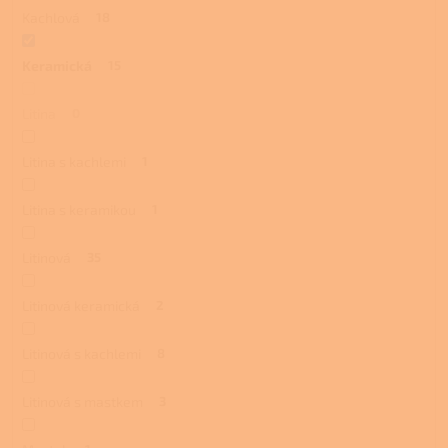
Kachlová
18
Keramická
15
Litina
0
Litina s kachlemi
1
Litina s keramikou
1
Litinová
35
Litinová keramická
2
Litinová s kachlemi
8
Litinová s mastkem
3