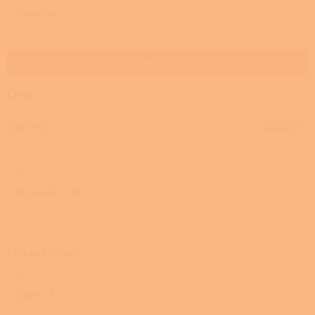
e
Abecedně
n
í
p
Zavřít filtr
r
o
Cena
d
u
34871
Kč
142405
Kč
k
t
ů
Na skladě
15
Celkový výkon
8 kW
1