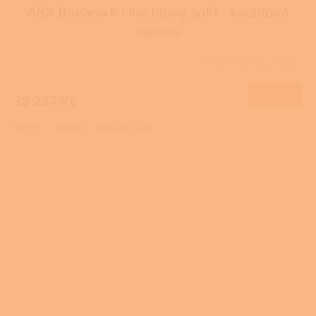
ABX Bavaria K I kachlový sokl - kachlová
kamna
Skladem u dodavatele
DETAIL
39 257 Kč
Bordó
Green
Naturbraun