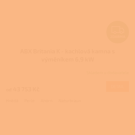
Z
ZDARMA
D
ABX Britania K - kachlová kamna s
A
výměníkem 6,9 kW
R
Skladem u dodavatele
Průměrné
M
hodnocení
produktu
DETAIL
43 753 Kč
od
A
je
1,0
Hnědá
Perle
Ahorn
Naturbraun
z
5
hvězdiček.