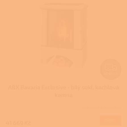
p
i
s
p
r
o
d
u
k
t
Z
ů
ZDARMA
D
ABX Bavaria Exclusive - bílý sokl, kachlová
A
kamna
R
Skladem u dodavatele
M
DETAIL
41 669 Kč
A