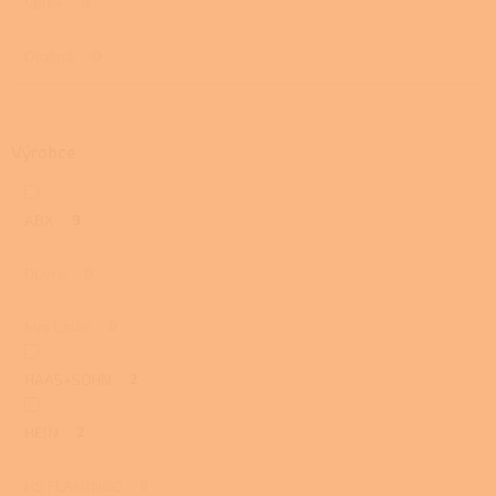
Velká
0
Otočná
0
Výrobce
ABX
9
Dovre
0
Eva Calòr
0
HAAS+SOHN
2
HEIN
2
HS FLAMINGO
0