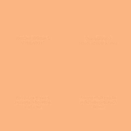
KRBOVÁ KAMNA S
Dvouplášťová
VÝMĚNÍKEM
teplovzdušná kamna
Kamna na dřevo s
Kamna na dřevo do
rozvodem horkého
nízkoenergetických
vzduchu
domů