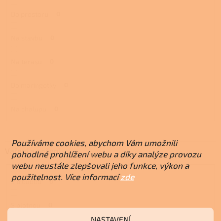
Do prostoru
0
Na stavbu
0
Na terasu
0
Do maringotky
0
Na chalupu
0
Používáme cookies, abychom Vám umožnili
Vaření a pečení
pohodlné prohlížení webu a díky analýze provozu
webu neustále zlepšovali jeho funkce, výkon a
použitelnost. Více informací
zde
S troubou
0
S plotnou
0
NASTAVENÍ