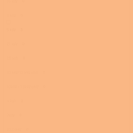
16 kW
0
9 kW
0
5 kW
3
21 kW
0
25 kW
0
10 kW/13 kW uhlí
0
10kW / 13kW uhlí
0
4 kW
0
7kW
0
23,0 kW
0