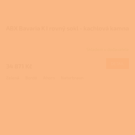
ABX Bavaria K I rovný sokl - kachlová kamna
Skladem u dodavatele
Průměrné
hodnocení
produktu
DETAIL
34 871 Kč
je
4,0
Zelená
Bordó
Ahorn
Naturbraun
z
5
hvězdiček.