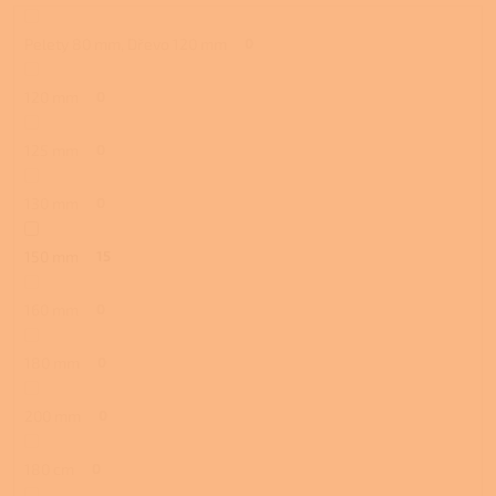
Pelety 80 mm, Dřevo 120 mm
0
120 mm
0
125 mm
0
130 mm
0
150 mm
15
160 mm
0
180 mm
0
200 mm
0
180 cm
0