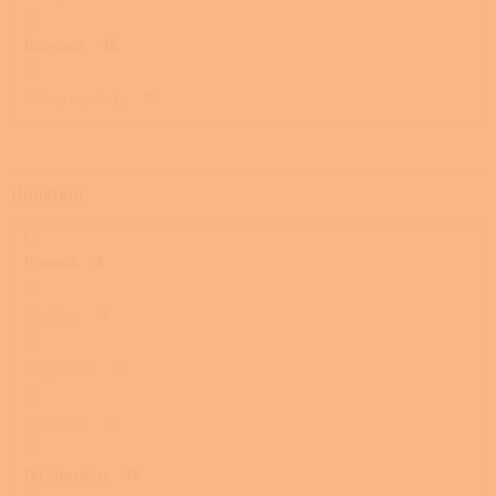
Biomasa
15
Dřevo a pelety
0
Umístění
Rohová
2
Do dílny
0
Do garáže
0
Na chatu
0
Do interiéru
15