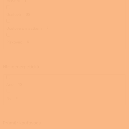
Mastek
1
Ocelová
85
Ocelová s mastkem
2
Pískovec
6
Nízkoenergetická
Ano
15
Ne
0
Průměr kouřovodu