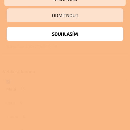
S troubou a plotnou
0
ODMÍTNOUT
S pecí
0
S pecí a plotnou
0
SOUHLASÍM
S troubou 340x277x390
0
Velikost kamen
Malá
15
Úzká
0
Kulatá
0