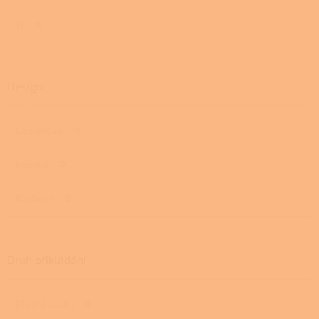
11
0
Design
Designová
0
Norská
0
Moderní
0
Druh přikládání
Přední, zadní
0