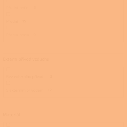
Přední, boční
0
Přední
15
Přední, horní
0
Externí přívod vzduchu
Bez externího přívodu
3
S externím přívodem
12
Materiál