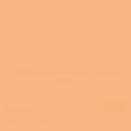
ABX Britania K kachlový sokl - kachlová
kamna
Skladem u dodavatele
DETAIL
50 442 Kč
Hnědá
Perle
Tabák Braun