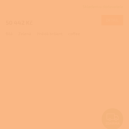
Skladem u dodavatele
DETAIL
50 442 Kč
Bílá
Zelená
Hnědá briliant
coffee
Z
ZDARMA