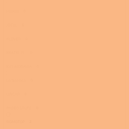
HWAM
0
JOTUL
0
KLOVER
0
KRATKI. PL
0
KVS MORAVIA
0
La Nordica
0
LINCAR
0
PHEBO STUFE
0
ROMOTOP
2