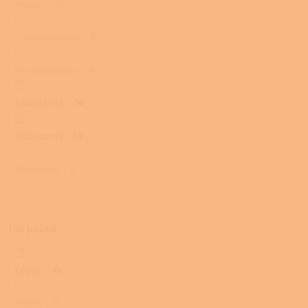
Mastek
0
S ventilátorem
0
Horkovzdušná
0
Stáložárná
14
Zplynovací
14
Prosklená
0
Typ paliva
Dřevo
15
Pelety
0