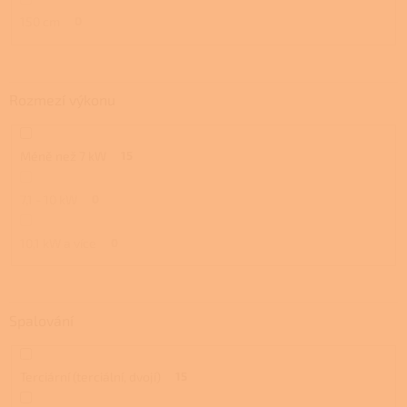
150 cm
0
Rozmezí výkonu
Méně než 7 kW
15
7,1 - 10 kW
0
10,1 kW a více
0
Spalování
Terciární (terciální, dvojí)
15