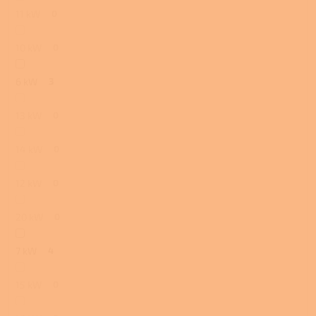
11 kW
0
10 kW
0
6 kW
3
13 kW
0
14 kW
0
12 kW
0
20 kW
0
7 kW
4
15 kW
0