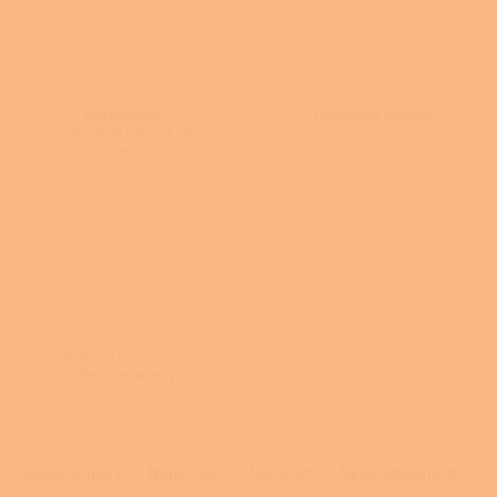
Hermeticky
Lázeňská kamna
uzavřená kamna na
dřevo
Krbová kamna na
dřevo a pelety
Ř
a
Doporučujeme
Nejlevnější
Nejdražší
Nejprodávanější
z