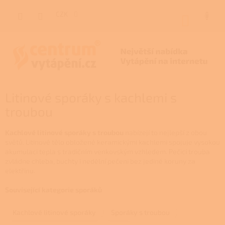
Přejít
na
CZK
NÁKUP
obsah
KOŠÍK
Litinové sporáky s kachlemi s
troubou
Kachlové litinové sporáky s troubou
nabízejí to nejlepší z obou
světů. Litinové tělo obložené keramickými kachlemi spojuje vysokou
akumulaci tepla s tradičním venkovským vzhledem. Pečicí trouba
zvládne chleba, buchty i nedělní pečeni bez jediné koruny za
elektřinu.
Související kategorie sporáků
Kachlové litinové sporáky
Sporáky s troubou