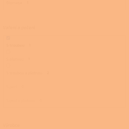
Biomasa
1
Vaření a pečení
S troubou
1
S plotnou
1
S troubou a plotnou
2
S pecí
0
S pecí a plotnou
0
Výrobce