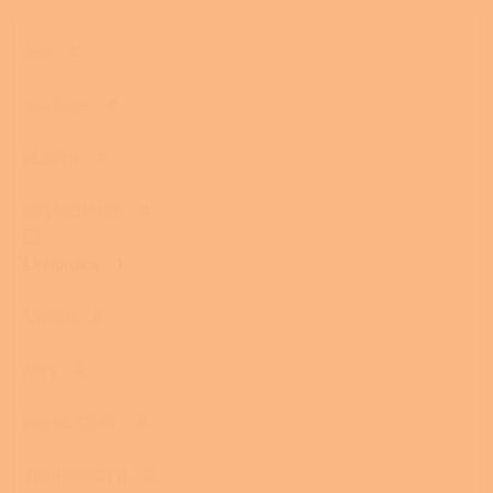
ABX
0
Eva Calòr
0
KLOVER
0
KVS MORAVIA
0
La Nordica
1
LINCAR
0
MBS
0
PHEBO STUFE
0
THERMOROSSI
0