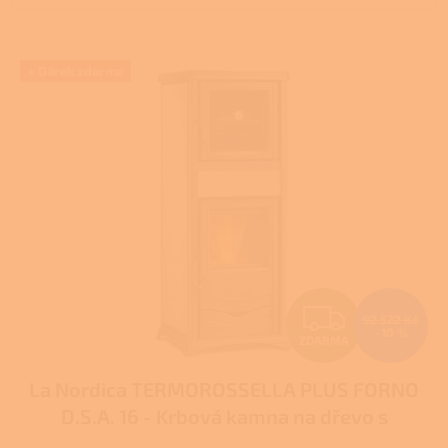
V
+ Dárek zdarma
ý
p
i
s
p
r
o
d
u
k
t
Z
ů
92 522 Kč
–10 %
ZDARMA
D
La Nordica TERMOROSSELLA PLUS FORNO
A
D.S.A. 16 - Krbová kamna na dřevo s
R
teplovodním výměníkem
Pro další slevu