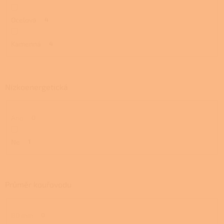
Ocelová
4
Kamenná
4
Nízkoenergetická
Ano
0
Ne
1
Průměr kouřovodu
80 mm
0