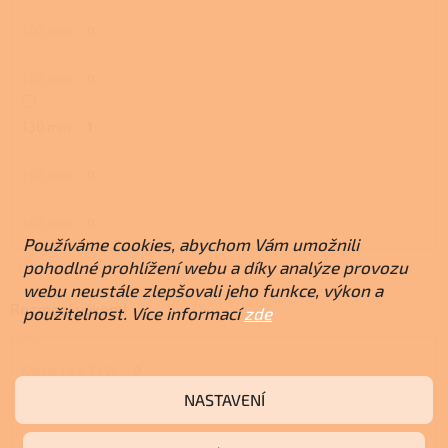
100 mm
0
120 mm
0
130 mm
1
150 mm
0
160 mm
0
Používáme cookies, abychom Vám umožnili
pohodlné prohlížení webu a díky analýze provozu
webu neustále zlepšovali jeho funkce, výkon a
Rozmezí výkonu
použitelnost. Více informací
zde
Méně než 7 kW
0
NASTAVENÍ
7,1 - 10 kW
1