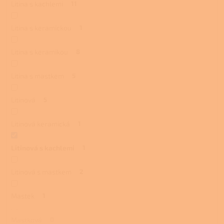
Litina s kachlemi
11
Litina s keramickou
1
Litina s keramikou
8
Litina s mastkem
5
Litinová
5
Litinová keramická
1
Litinová s kachlemi
1
Litinová s mastkem
2
Mastek
1
Mastková
0