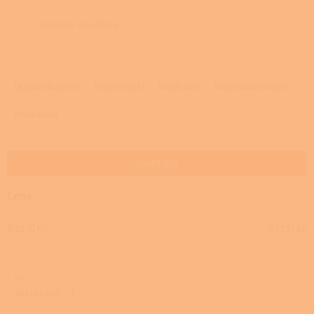
Sporáky na pelety
Ř
a
Doporučujeme
Nejlevnější
Nejdražší
Nejprodávanější
z
e
Abecedně
n
í
p
Zavřít filtr
r
o
Cena
d
u
83270
Kč
83271
Kč
k
t
ů
Na skladě
1