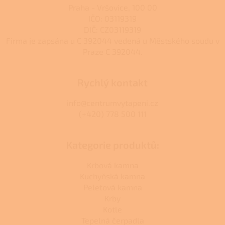
Praha - Vršovice, 100 00
i
s
IČO: 03119319
u
DIČ: CZ03119319
Firma je zapsána u C 392044 vedená u Městského soudu v
Praze C 392044.
Rychlý kontakt
info@centrumvytapeni.cz
(+420) 778 500 111
Kategorie produktů:
Krbová kamna
Kuchyňská kamna
Peletová kamna
Krby
Kotle
Tepelná čerpadla