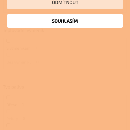
ODMÍTNOUT
10,1 kW a více
0
SOUHLASÍM
Teplovodní výměník
S výměníkem
1
Bez výměníku
0
Typ paliva
Dřevo
1
Pelety
0