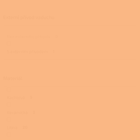
Externí přívod vzduchu
Bez externího přívodu
0
S externím přívodem
1
Materiál
Kachlová
5
Keramická
3
Litina
20