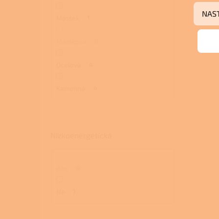
NAS
Mastek
1
Mastková
0
Ocelová
4
Kamenná
4
Nízkoenergetická
Ano
0
Ne
1