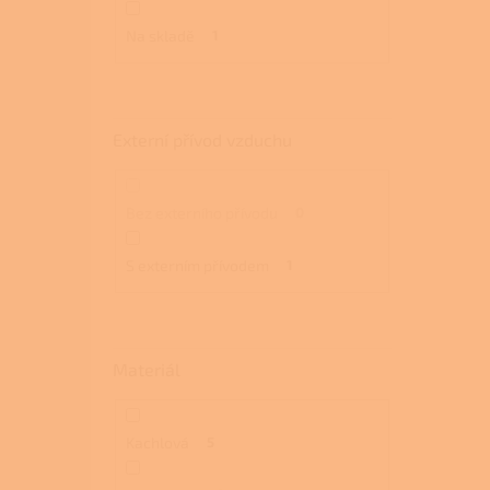
Na skladě
1
Externí přívod vzduchu
Bez externího přívodu
0
S externím přívodem
1
Materiál
Kachlová
5