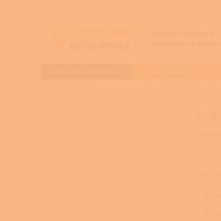
Přejít
info@centrumvytapeni.cz
na
obsah
KATEGORIE PRODUKTŮ
AKCE KOTLE KALOR
Domů
KATEGORIE PRODUKTŮ
KUCHYŇSKÉ 
P
Liti
o
s
Keramic
t
snadno 
r
bez jedi
a
n
Souvise
n
í
Kera
p
Přeskočit
Kategorie
kategorie
a
Keram