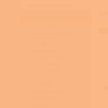
n
KATEGORIE PRODUKTŮ
e
Ř
l
a
Kamna a kotle s instalací
Dopor
z
KUCHYŇSKÉ SPORÁKY
e
Sporáky na tuhá paliva
V
n
+ Dá
Sporáky s teplovodním
ý
í
výměníkem
p
p
i
Sporáky na pelety
r
s
o
KRBOVÁ KAMNA
p
d
PELETOVÁ KAMNA
r
u
KRBOVÉ VLOŽKY
o
k
d
t
ELEKTRICKÉ KRBY
u
ů
KOTLE
k
KOUŘOVODY
t
T
TEPELNÁ ČERPADLA
ů
FO
SOLÁRNÍ SYSTÉMY
Průmě
hodno
KLIMATIZACE
te