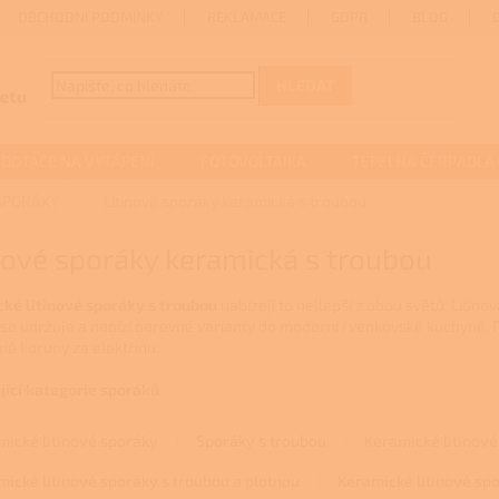
OBCHODNÍ PODMÍNKY
REKLAMACE
GDPR
BLOG
HLEDAT
DOTACE NA VYTÁPĚNÍ
FOTOVOLTAIKA
TEPELNÁ ČERPADLA
SPORÁKY
Litinové sporáky keramická s troubou
nové sporáky keramická s troubou
ké litinové sporáky s troubou
nabízejí to nejlepší z obou světů. Litin
se udržuje a nabízí barevné varianty do moderní i venkovské kuchyně. Pe
né koruny za elektřinu.
jící kategorie sporáků
mické litinové sporáky
Sporáky s troubou
Keramické litinové
ické litinové sporáky s troubou a plotnou
Keramické litinové spo