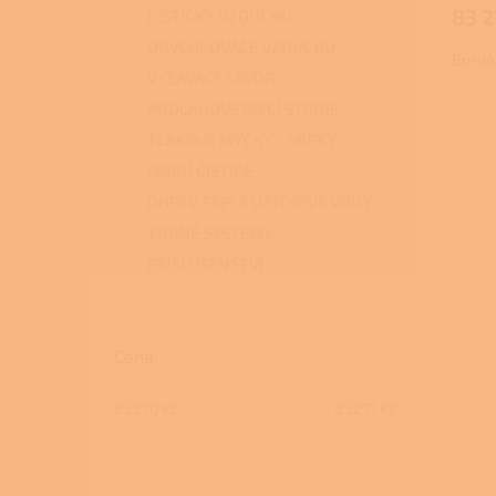
produ
83 2
ČISTIČKY VZDUCHU
je
Pro
3,5
ODVLHČOVAČE VZDUCHU
Bordó
z
VYSAVAČE LAVOR
5
hvězdi
PODLAHOVÉ MYCÍ STROJE
TLAKOVÉ MYČKY - VAPKY
PARNÍ ČISTIČE
OHŘEV TEPLÉ UŽITKOVÉ VODY
TOPNÉ SYSTÉMY
PŘÍSLUŠENSTVÍ
Cena
83270
Kč
83271
Kč