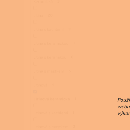
Keramická
3
Litina
20
Litina s kachlemi
11
Litina s keramickou
1
Litina s keramikou
8
Litina s mastkem
5
Litinová
5
Litinová keramická
1
Použí
webu 
výkon
Litinová s kachlemi
1
Litinová s mastkem
2