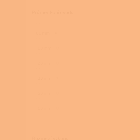
Průměr kouřovodu
80 mm
0
100 mm
0
120 mm
0
130 mm
1
150 mm
0
160 mm
0
Rozmezí výkonu