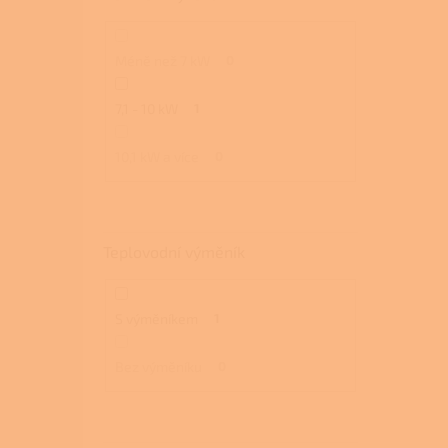
Méně než 7 kW
0
7,1 - 10 kW
1
10,1 kW a více
0
Teplovodní výměník
S výměníkem
1
Bez výměníku
0