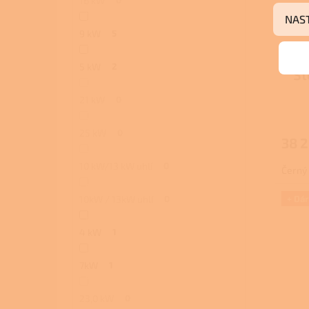
16 kW
NAS
9 kW
5
L
5 kW
2
St
21 kW
0
25 kW
0
38 2
10 kW/13 kW uhlí
0
Černý 
+ Dá
10kW / 13kW uhlí
0
4 kW
1
7kW
1
23,0 kW
0