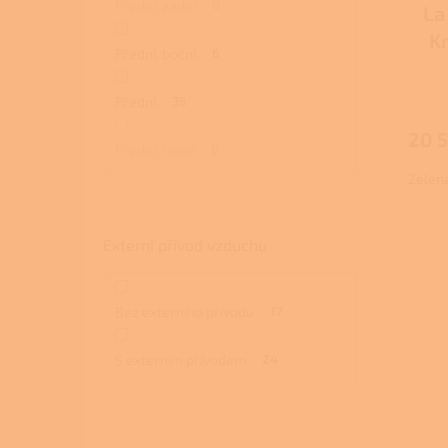
Přední, zadní
0
La
K
Přední, boční
6
Průmě
Přední
35
hodno
produ
20 
je
Přední, horní
0
2,6
Zelen
z
5
hvězdi
Externí přívod vzduchu
Bez externího přívodu
17
S externím přívodem
24