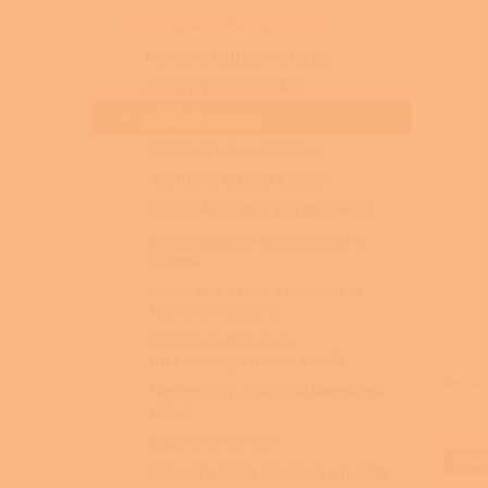
n
KATEGORIE PRODUKTŮ
e
l
Kamna a kotle s instalací
KUCHYŇSKÉ SPORÁKY
KRBOVÁ KAMNA
Litinová krbová kamna
Kachlová krbová kamna
KRBOVÁ KAMNA S VÝMĚNÍKEM
Dvouplášťová teplovzdušná
kamna
Kamna na dřevo s rozvodem
horkého vzduchu
Kamna na dřevo do
Ř
nízkoenergetických domů
a
Dopor
Hermeticky uzavřená kamna na
z
dřevo
e
Lázeňská kamna
V
n
+ Dá
ý
Krbová kamna na dřevo a pelety
í