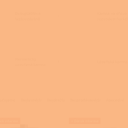
Dvouplášťová
Kamna na dřevo 
teplovzdušná
rozvodem horké
kamna
vzduchu
Hermeticky
Lázeňská kamna
uzavřená kamna
na dřevo
učujeme
Nejlevnější
Nejdražší
Nejprodávanější
Abecedně
rek zdarma
+ Dárek zdarma