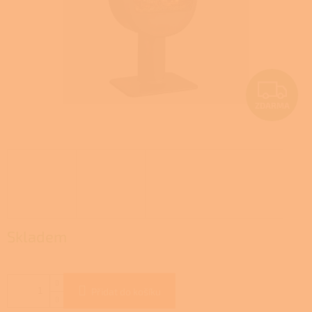
Z
ZDARMA
D
A
R
M
A
Skladem
Přidat do košíku