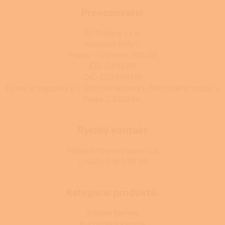
Provozovatel
RJ-Trading s.r.o.
Amurská 855/1,
Praha - Vršovice, 100 00
IČO: 03119319
DIČ: CZ03119319
Firma je zapsána u C 392044 vedená u Městského soudu v
Praze C 392044.
Rychlý kontakt
info@centrumvytapeni.cz
(+420) 778 500 111
Kategorie produktů:
Krbová kamna
Kuchyňská kamna