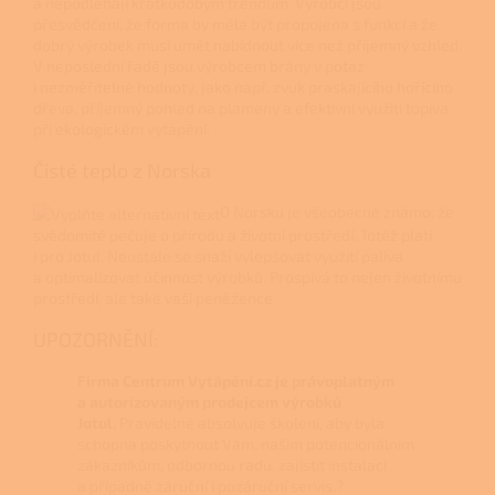
a nepodléhají krátkodobým trendům. Výrobci jsou
přesvědčeni, že forma by měla být propojena s funkcí a že
dobrý výrobek musí umět nabídnout více než příjemný vzhled.
V neposlední řadě jsou výrobcem brány v potaz
i nezměřitelné hodnoty, jako např. zvuk praskajícího hořícího
dřeva, příjemný pohled na plameny a efektivní využití topiva
při ekologickém vytápění.
Čisté teplo z Norska
O Norsku je všeobecně známo, že
svědomitě pečuje o přírodu a životní prostředí. Totéž platí
i pro Jotul. Neustále se snaží vylepšovat využití paliva
a optimalizovat účinnost výrobků. Prospívá to nejen životnímu
prostředí, ale také vaší peněžence.
UPOZORNĚNÍ:
Firma Centrum Vytápění.cz je právoplatným
a autorizovaným prodejcem výrobků
Jotul.
Pravidelně absolvuje školení, aby byla
schopna poskytnout Vám, našim potencionálním
zákazníkům, odbornou radu, zajistit instalaci
a případně záruční i pozáruční servis.?