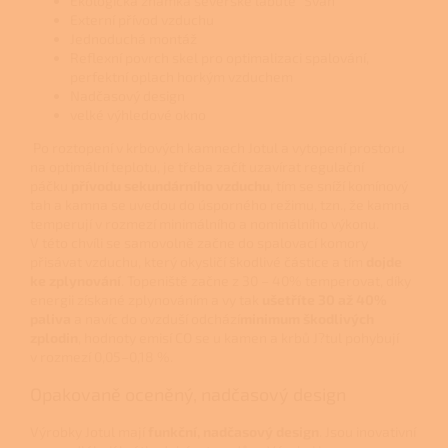
Ekologická známka severské labutě "Svan"
Externí přívod vzduchu
Jednoduchá montáž
Reflexní povrch skel pro optimalizaci spalování,
perfektní oplach horkým vzduchem
Nadčasový design
velké výhledové okno
Po roztopení v krbových kamnech Jotul a vytopení prostoru
na optimální teplotu, je třeba začít uzavírat regulační
páčku
přívodu sekundárního vzduchu
, tím se sníží komínový
tah a kamna se uvedou do úsporného režimu, tzn., že kamna
temperují v rozmezí minimálního a nominálního výkonu.
V této chvíli se samovolně začne do spalovací komory
přisávat vzduchu, který okysličí škodlivé částice a tím
dojde
ke zplynování
. Topeniště začne z 30 – 40% temperovat, díky
energii získané zplynováním a vy tak
ušetříte 30 až 40%
paliva
a navíc do ovzduší odchází
minimum škodlivých
zplodin
, hodnoty emisí CO se u kamen a krbů J?tul pohybují
v rozmezí 0,05–0,18 %.
Opakovaně oceněný, nadčasový design
Výrobky Jotul mají
funkční, nadčasový design
. Jsou inovativní