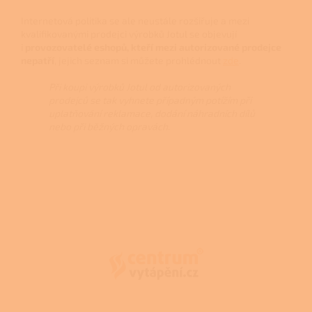
Internetová politika se ale neustále rozšiřuje a mezi
kvalifikovanými prodejci výrobků Jotul se objevují
i
provozovatelé eshopů, kteří mezi autorizované prodejce
nepatří
, jejich seznam si můžete prohlédnout
zde
.
Při koupi výrobků Jotul od autorizovaných
prodejců se tak vyhnete případným potížím při
uplatňování reklamace, dodání náhradních dílů
nebo při běžných opravách.
Z
á
p
a
t
í