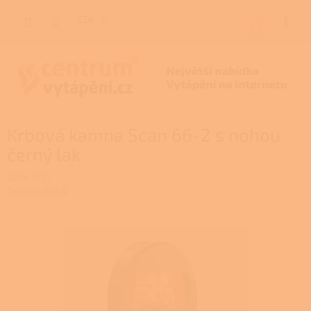
Přejít
na
CZK
NÁKUP
obsah
KOŠÍK
Krbová kamna Scan 66-2 s nohou
černý lak
30047627
Značka:
SCAN