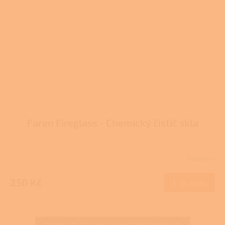
Faren Fireglass - Chemický čistič skla
Skladem
Průměrné
hodnocení
produktu
250 Kč
Do košíku
je
3,7
z
5