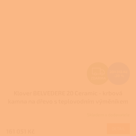
Z
201 313 Kč
–20 %
ZDARMA
D
Klover BELVEDERE 20 Ceramic - krbová
A
kamna na dřevo s teplovodním výměníkem
R
Skladem u dodavatele
M
DETAIL
161 051 Kč
A