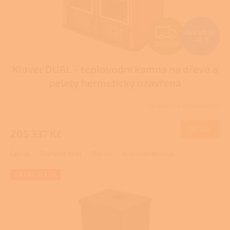
Z
256 671 Kč
–20 %
ZDARMA
D
Klover DUAL - teplovodní kamna na dřevo a
A
pelety hermeticky uzavřená
R
Skladem u dodavatele
M
DETAIL
205 337 Kč
A
Černá
Slonová kost
Bordó
Hnědooranžová
EXTRA SLEVA