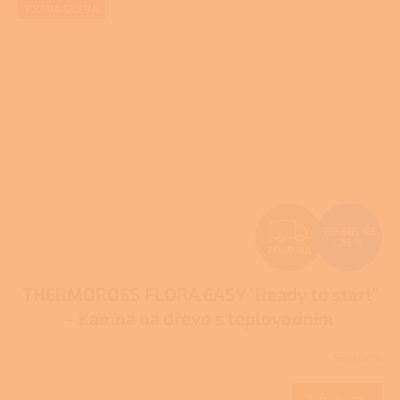
EXTRA SLEVA
Z
179 685 Kč
–25 %
ZDARMA
D
THERMOROSS FLORA EASY "Ready to start"
A
- Kamna na dřevo s teplovodním
R
výměníkem
Skladem
M