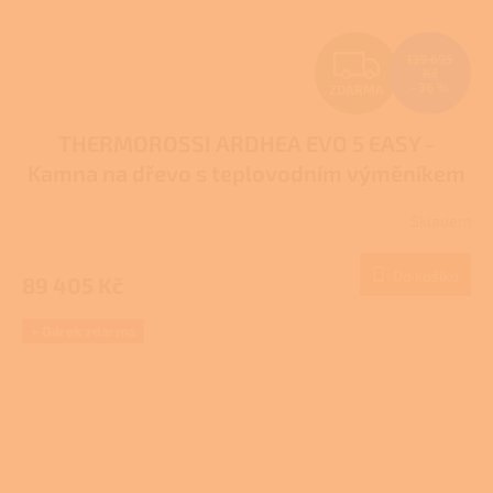
Z
139 695
Kč
–36 %
ZDARMA
D
THERMOROSSI ARDHEA EVO 5 EASY -
A
Kamna na dřevo s teplovodním výměníkem
R
Skladem
Průměrné
M
hodnocení
produktu
Do košíku
89 405 Kč
A
je
1,0
z
+ Dárek zdarma
5
hvězdiček.