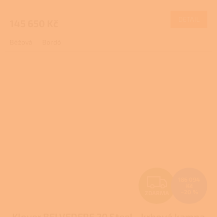
M
DETAIL
145 650 Kč
A
Béžová
Bordó
Z
186 094
Kč
–20 %
ZDARMA
D
Klover BELVEDERE 20 Steel - krbová kamna