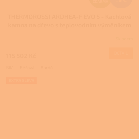
–36 %
ZDARMA
D
THERMOROSSI ARDHEA-F EVO 5 - Kachlová
A
kamna na dřevo s teplovodním výměníkem
R
Skladem
M
DETAIL
115 502 Kč
A
Bílá
Béžová
Bordó
EXTRA SLEVA