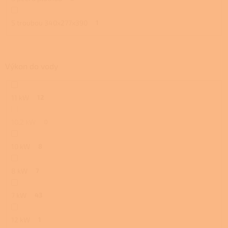
S troubou 340x277x390
1
Výkon do vody
11 kW
12
10,2 kW
0
10 kW
8
8 kW
7
7 kW
43
12 kW
1