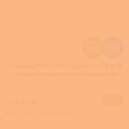
Z
od
67 739 Kč
–10 %
ZDARMA
D
La Nordica TERMOROSSELLA PLUS D.S.A. 16
A
- Krbová kamna na dřevo s teplovodním
R
výměníkem
Pro další slevu volejte +420 778
Skladem
Průměrné
500 111
M
hodnocení
produktu
DETAIL
60 965 Kč
od
A
je
3,0
Béžová
Bordó
Přírodní kámen
z
5
hvězdiček.