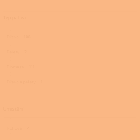
Typ paliva
Dřevo
108
Pelety
2
Biomasa
111
Dřevo a pelety
1
Umístění
Rohová
2