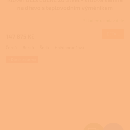
A
na dřevo s teplovodním výměníkem
R
Skladem u dodavatele
M
DETAIL
147 875 Kč
A
Černá
Bordó
Šedá
Hnědooranžová
+ Dárek zdarma