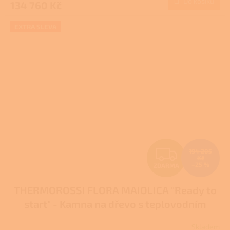
Do košíku
134 760 Kč
A
EXTRA SLEVA
Z
194 205
Kč
–25 %
ZDARMA
D
THERMOROSSI FLORA MAIOLICA "Ready to
A
start" - Kamna na dřevo s teplovodním
R
výměníkem
Skladem