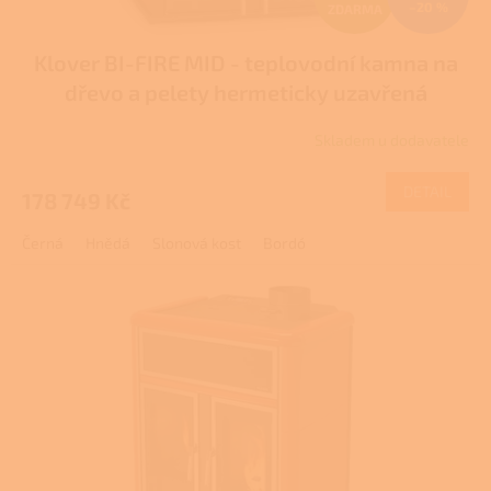
–20 %
ZDARMA
D
Klover BI-FIRE MID - teplovodní kamna na
A
dřevo a pelety hermeticky uzavřená
R
Skladem u dodavatele
M
DETAIL
178 749 Kč
A
Černá
Hnědá
Slonová kost
Bordó