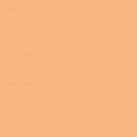
6 kW
2
5 kW
31
4 kW
1
Dřevo 6,5 kW
1
Pelety 11,2 kW
1
Pelety 11,2 kW
1
12,4 kW
0
16 kW
1
17 kW
3