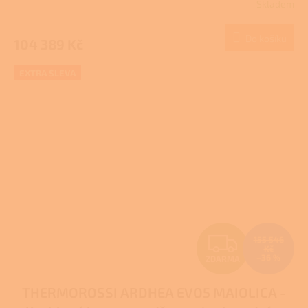
Skladem
M
Do košíku
104 389 Kč
A
EXTRA SLEVA
Z
155 546
Kč
–36 %
ZDARMA
D
THERMOROSSI ARDHEA EVO5 MAIOLICA -
A