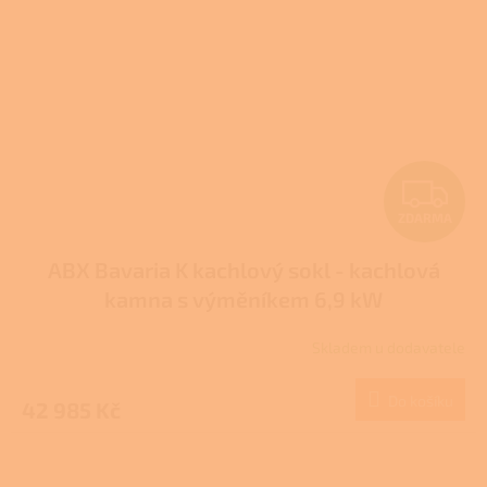
Z
ZDARMA
D
ABX Bavaria K kachlový sokl - kachlová
A
kamna s výměníkem 6,9 kW
R
Skladem u dodavatele
Průměrné
M
hodnocení
produktu
Do košíku
42 985 Kč
A
je
5,0
z
5