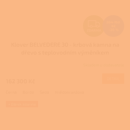
Z
204 750
Kč
–20 %
ZDARMA
D
Klover BELVEDERE 30 - krbová kamna na
A
dřevo s teplovodním výměníkem
R
Skladem u dodavatele
M
DETAIL
162 300 Kč
A
Černá
Bordó
Šedá
Hnědooranžová
+ Dárek zdarma