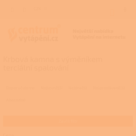
Přejít
na
CZK
NÁKUP
obsah
KOŠÍK
Krbová kamna s výměníkem
terciální spalování
Ř
a
Doporučujeme
Nejlevnější
Nejdražší
Nejprodávanější
z
e
Abecedně
n
í
p
Zavřít filtr
r
o
Cena