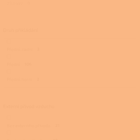
23,0 kW
0
Druh přikládání
Přední, zadní
3
Přední
106
Přední, horní
2
Externí přívod vzduchu
Bez externího přívodu
21