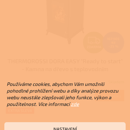
Z
157 905
Kč
–25 %
ZDARMA
D
THERMOROSSI DORA EASY "Ready to start"
A
- Kamna na dřevo s teplovodním
R
výměníkem
Skladem
Používáme cookies, abychom Vám umožnili
M
pohodlné prohlížení webu a díky analýze provozu
Do košíku
webu neustále zlepšovali jeho funkce, výkon a
118 430 Kč
A
použitelnost. Více informací
zde
EXTRA SLEVA
NASTAVENÍ