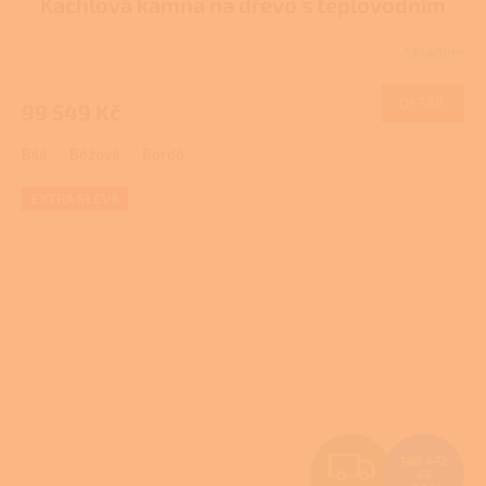
Kachlová kamna na dřevo s teplovodním
R
výměníkem
Skladem
Průměrné
M
hodnocení
produktu
DETAIL
99 549 Kč
A
je
2,3
Bílá
Béžová
Bordó
z
5
hvězdiček.
EXTRA SLEVA
Z
180 472
Kč