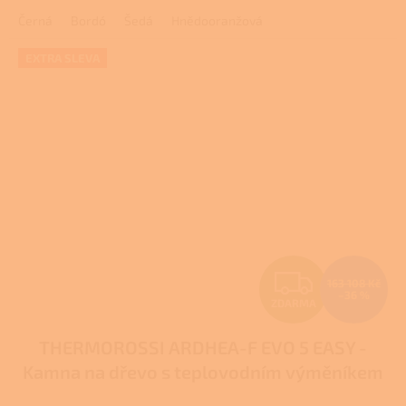
Černá
Bordó
Šedá
Hnědooranžová
EXTRA SLEVA
Z
163 108 Kč
–36 %
ZDARMA
D
THERMOROSSI ARDHEA-F EVO 5 EASY -
A
Kamna na dřevo s teplovodním výměníkem
R