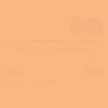
Z
92 522 Kč
–10 %
ZDARMA
D
La Nordica TERMOROSSELLA PLUS FORNO
A
D.S.A. 16 - Krbová kamna na dřevo s
R
teplovodním výměníkem
Pro další slevu
Skladem
Průměrné
volejte +420 778 500 111
M
hodnocení
produktu
DETAIL
83 270 Kč
A
je
3,5
Bordó
Přírodní kámen
PANN
z
5
hvězdiček.