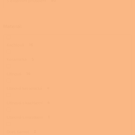
S externím přívodem
90
Materiál
Kachlová
16
Keramická
5
Litinová
14
Litinová keramická
4
Litinová s kachlemi
4
Litinová s mastkem
1
Ocel, šamot
2