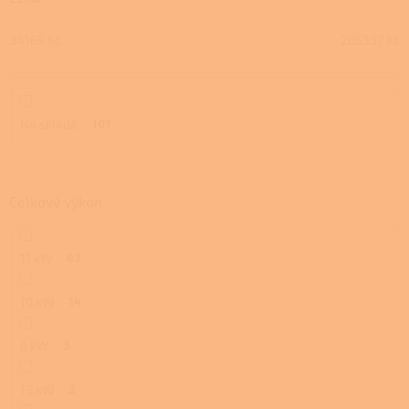
d
u
34169
Kč
205337
Kč
k
t
ů
Na skladě
107
Celkový výkon
11 kW
63
10 kW
14
6 kW
3
13 kW
3