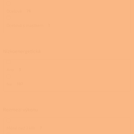
Ocelová
76
Ocelová s mastkem
1
Nízkoenergetická
Ano
3
Ne
107
Rozmezí výkonu
Méně než 7 kW
7