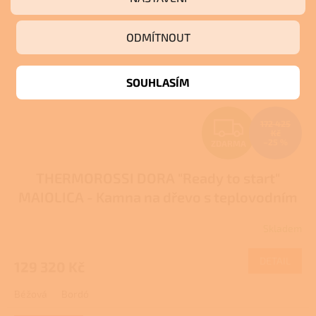
ODMÍTNOUT
SOUHLASÍM
Z
172 425
Kč
–25 %
ZDARMA
D
THERMOROSSI DORA "Ready to start"
A
MAIOLICA - Kamna na dřevo s teplovodním
R
výměníkem
Skladem
M
DETAIL
129 320 Kč
A
Béžová
Bordó