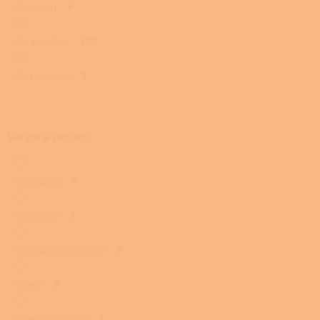
Na chatu
6
Do interiéru
109
Do prostoru
3
Vaření a pečení
S troubou
2
S plotnou
2
S troubou a plotnou
2
S pecí
2
S pecí a plotnou
2