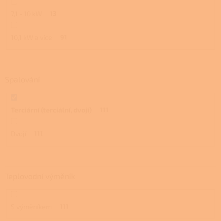
7,1 - 10 kW
13
10,1 kW a více
91
Spalování
Terciární (terciální, dvojí)
111
Dvojí
111
Teplovodní výměník
S výměníkem
111