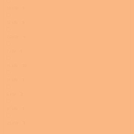
14 kW
1
12 kW
5
20 kW
4
7 kW
1
15 kW
10
16 kW
1
5 kW
2
21 kW
1
25 kW
3