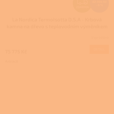
Z
82 364 Kč
–8 %
ZDARMA
D
La Nordica TermoIsotta D.S.A - Krbová
A
kamna na dřevo s teplovodním výměníkem
R
Pro další slevu volejte +420 778 500 111
Vyprodáno
Průměrné
M
hodnocení
produktu
DETAIL
75 775 Kč
A
je
3,0
Antracit
z
5
hvězdiček.