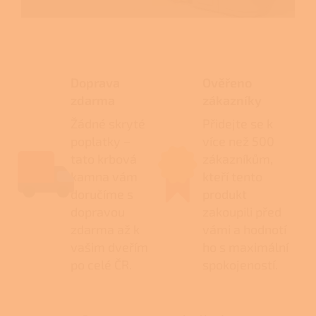
Doprava
Ověřeno
zdarma
zákazníky
Žádné skryté
Přidejte se k
poplatky –
více než 500
tato krbová
zákazníkům,
kamna vám
kteří tento
doručíme s
produkt
dopravou
zakoupili před
zdarma až k
vámi a hodnotí
vašim dveřím
ho s maximální
po celé ČR.
spokojeností.