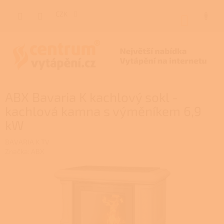
Přejít
na
CZK
NÁKUP
obsah
KOŠÍK
ABX Bavaria K kachlový sokl -
kachlová kamna s výměníkem 6,9
kW
BAVARIA K TV
Značka:
ABX