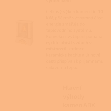
výměníkem
Celkový výkon kamen činí
10
kW
, přičemž významná část
energie směřuje do
teplovodního systému.
Konvekční vytápění pomáhá
rychle ohřát vzduch v
místnosti
, zatímco
keramické kachle a litinové
části přispívají k příjemnému
sálavému teplu.
Hlavní
výhody
kamen ABX