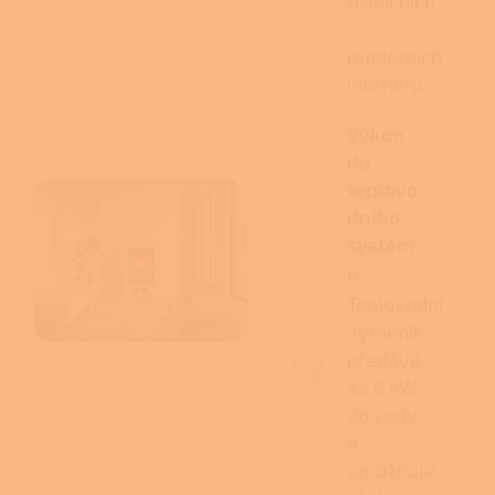
tradičních
i
moderních
interiérů.
Výkon
do
teplovo
dního
systém
u
Teplovodní
výměník
předává
až 8 kW
do vody
a
umožňuje