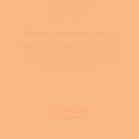
Záruční i pozáruční servis
Prodejem to u nás nekončí – poskytujeme
kompletní servis na všechny dodané
produkty. Postaráme se o dlouhodobý
bezproblémový provoz.
Z
á
p
a
t
í