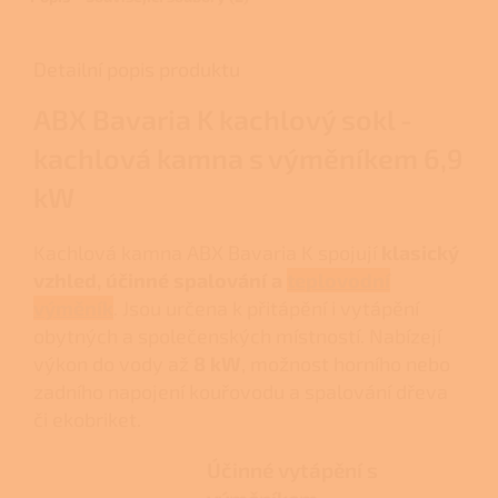
Detailní popis produktu
ABX Bavaria K kachlový sokl -
kachlová kamna s výměníkem 6,9
kW
Kachlová kamna ABX Bavaria K spojují
klasický
vzhled, účinné spalování a
teplovodní
výměník
. Jsou určena k přitápění i vytápění
obytných a společenských místností. Nabízejí
výkon do vody až
8 kW
, možnost horního nebo
zadního napojení kouřovodu a spalování dřeva
či ekobriket.
Účinné vytápění s