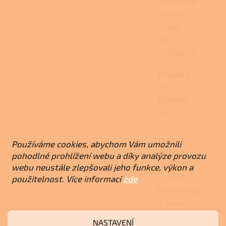
efektivně
využít
teplo
pro
vytápění.
Flexibil
ní
připoje
ní
K
dispozici
Používáme cookies, abychom Vám umožnili
je horní
pohodlné prohlížení webu a díky analýze provozu
i zadní
webu neustále zlepšovali jeho funkce, výkon a
vývod
použitelnost. Více informací
zde
kouřovodu
a také
možnost
NASTAVENÍ