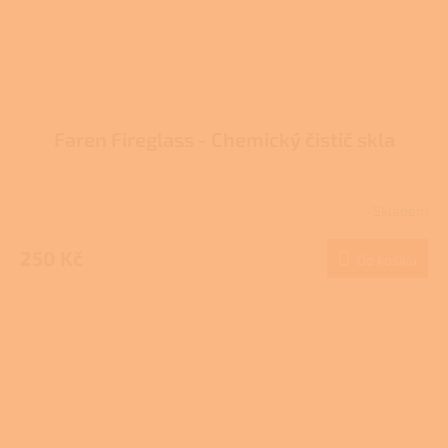
Faren Fireglass - Chemický čistič skla
Skladem
Průměrné
hodnocení
produktu
250 Kč
Do košíku
je
3,7
z
5
hvězdiček.