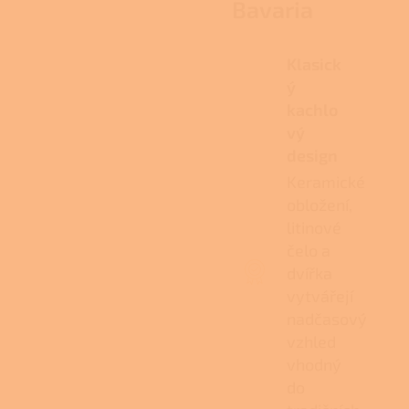
Bavaria
Klasick
ý
kachlo
vý
design
Keramické
obložení,
litinové
čelo a
dvířka
vytvářejí
nadčasový
vzhled
vhodný
do