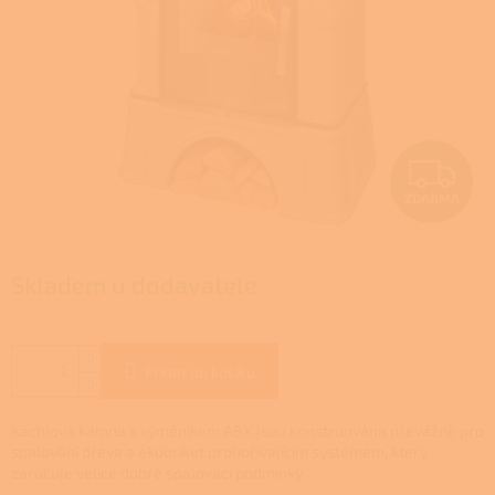
Z
ZDARMA
D
A
Skladem u dodavatele
R
M
Přidat do košíku
A
Kachlová kamna s výměníkem ABX jsou konstruována převážně pro
spalování dřeva a ekobriket prohořívajícím systémem, který
zaručuje velice dobré spalovací podmínky.