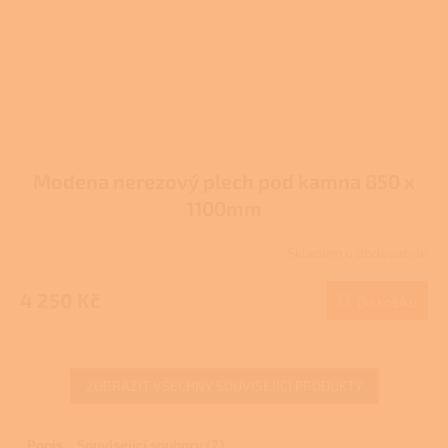
Modena nerezový plech pod kamna 850 x
1100mm
Skladem u dodavatele
4 250 Kč
Do košíku
ZOBRAZIT VŠECHNY SOUVISEJÍCÍ PRODUKTY
Popis
Související soubory (2)