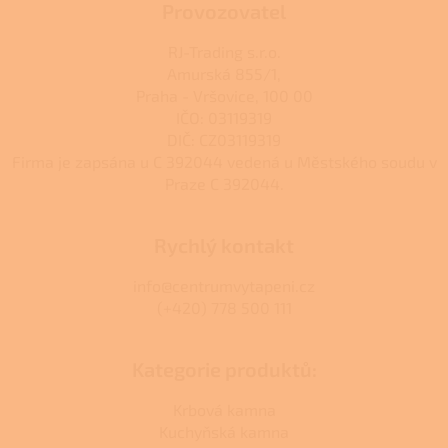
Provozovatel
RJ-Trading s.r.o.
Amurská 855/1,
Praha - Vršovice, 100 00
IČO: 03119319
DIČ: CZ03119319
Firma je zapsána u C 392044 vedená u Městského soudu v
Praze C 392044.
Rychlý kontakt
info@centrumvytapeni.cz
(+420) 778 500 111
Kategorie produktů:
Krbová kamna
Kuchyňská kamna