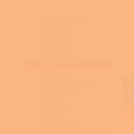
n
KATEGORIE PRODUKTŮ
e
l
Kamna a kotle s instalací
KUCHYŇSKÉ SPORÁKY
KRBOVÁ KAMNA
PELETOVÁ KAMNA
Ř
KRBOVÉ VLOŽKY
a
Dopor
ELEKTRICKÉ KRBY
z
KOTLE
e
DOTOVANÉ KOTLE
V
n
DO
ý
í
Kotle na pelety a biomasu
V
p
p
D
Kotle na tuhá paliva
i
r
ZD
Plynové kotle
s
o
p
Elektrické kotle
d
ZAJ
r
u
REA
KOUŘOVODY
o
k
TEPELNÁ ČERPADLA
d
t
SOLÁRNÍ SYSTÉMY