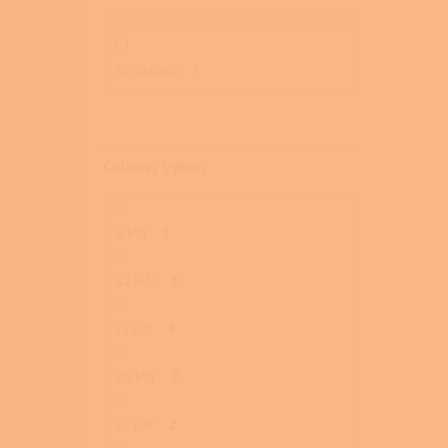
Na skladě
1
Celkový výkon
8 kW
1
32 kW
3
13 kW
3
24 kW
2
18 kW
2