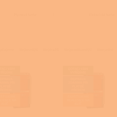
Plynové kotle
Elektrické kotle
učujeme
Nejlevnější
Nejdražší
Nejprodávanější
Abecedně
TACI VÁM
DOTACI VÁM
YŘÍDÍME
VYŘÍDÍME
OPRAVA
DOPRAVA
ARMA PŘI
ZDARMA PŘI
PLATBĚ
PLATBĚ
PŘEDEM
PŘEDEM
IŠŤUJEME
ZAJIŠŤUJEME
LIZACE NA
REALIZACE NA
KLÍČ
KLÍČ