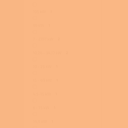
105 kW
1
99 kW
1
7 - 27,17 kW
2
10,26 - 34,17 kW
2
10 - 25 kW
1
15 - 49 kW
1
4,5-15 kW
1
6 - 15 kW
1
14,9 kW
1