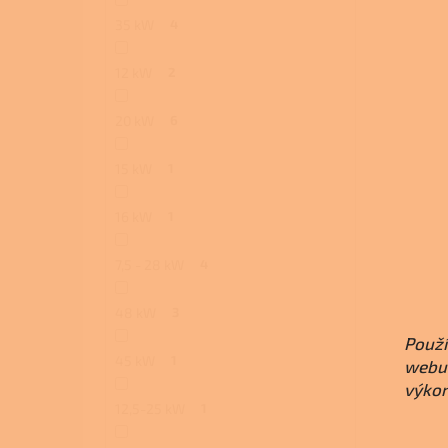
35 kW
4
12 kW
2
20 kW
6
15 kW
1
16 kW
1
7,5 - 28 kW
4
48 kW
3
Použí
45 kW
1
webu 
výkon
12,5-25 kW
1