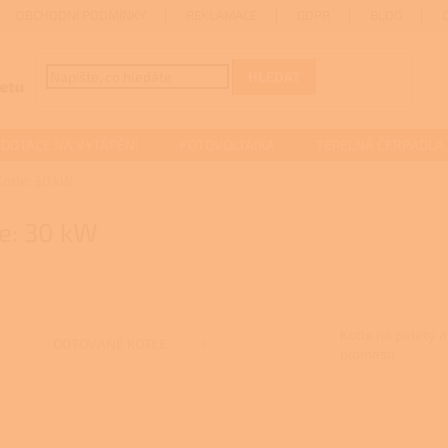
OBCHODNÍ PODMÍNKY
REKLAMACE
GDPR
BLOG
HLEDAT
DOTACE NA VYTÁPĚNÍ
FOTOVOLTAIKA
TEPELNÁ ČERPADLA
Kotle: 30 kW
e: 30 kW
Kotle na pelety a
DOTOVANÉ KOTLE
biomasu