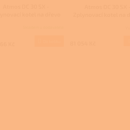
Atmos DC 30 SX -
Atmos DC 30 SX 
ynovací kotel na dřevo
Zplynovací kotel na 
ŘEVOPLYN - DOTACE
DŘEVOPLYN s elektro
Skladem u dodavatele
Vy
regulací ACD 04 - D
Nová zelená úspor
Do košíku
81 054 Kč
466 Kč
Kotlíkové dotac
O
v
l
á
d
a
c
í
p
r
v
k
y
v