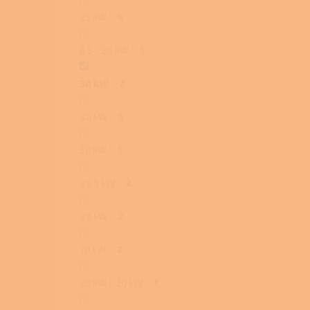
25 kW
4
6,5 - 24 kW
1
30 kW
2
40 kW
5
50 kW
1
49,9 kW
2
49 kW
2
70 kW
2
20 kW / 20 kW
1