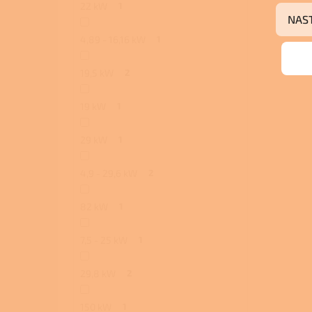
22 kW
1
NAS
4,89 - 16,16 kW
1
19,5 kW
2
19 kW
1
29 kW
1
4,9 - 29,6 kW
2
82 kW
1
7,5 - 25 kW
1
29,8 kW
2
150 kW
1