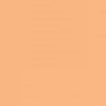
u
ů
k
KLIMATIZACE
t
Zpl
ČISTIČKY VZDUCHU
ů
D
ODVLHČOVAČE VZDUCHU
VYSAVAČE LAVOR
PODLAHOVÉ MYCÍ STROJE
67 
TLAKOVÉ MYČKY - VAPKY
PARNÍ ČISTIČE
OHŘEV TEPLÉ UŽITKOVÉ VODY
TOPNÉ SYSTÉMY
PŘÍSLUŠENSTVÍ
Cena
67466
Kč
81054
Kč