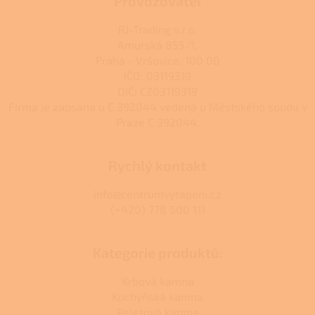
Provozovatel
RJ-Trading s.r.o.
Amurská 855/1,
Praha - Vršovice, 100 00
IČO: 03119319
DIČ: CZ03119319
Firma je zapsána u C 392044 vedená u Městského soudu v
Praze C 392044.
Rychlý kontakt
info@centrumvytapeni.cz
(+420) 778 500 111
Kategorie produktů:
Krbová kamna
Kuchyňská kamna
Peletová kamna