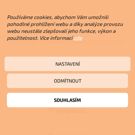
Používáme cookies, abychom Vám umožnili
pohodlné prohlížení webu a díky analýze provozu
webu neustále zlepšovali jeho funkce, výkon a
použitelnost. Více informací
zde
Můžete se ale podívat na ostatní kategorie.
ZPĚT DO OBCHODU
NASTAVENÍ
ODMÍTNOUT
Z
á
p
SOUHLASÍM
a
t
í