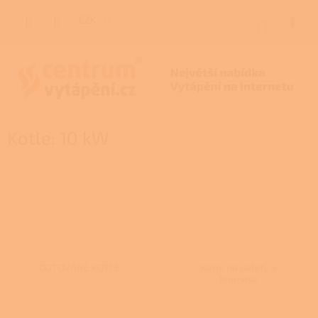
Přejít
na
CZK
NÁKUP
obsah
KOŠÍK
Kotle: 10 kW
DOTOVANÉ KOTLE
Kotle na pelety a
biomasu