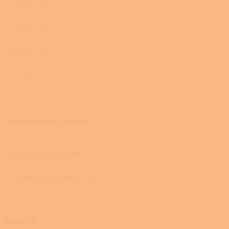
Přední, zadní
0
Přední, boční
0
Přední
30
Přední, horní
0
Externí přívod vzduchu
Bez externího přívodu
9
S externím přívodem
21
Materiál