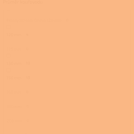
Průměr kouřovodu
Pelety 80 mm, Dřevo 120 mm
0
120 mm
4
125 mm
0
130 mm
13
150 mm
13
160 mm
0
180 mm
0
200 mm
0