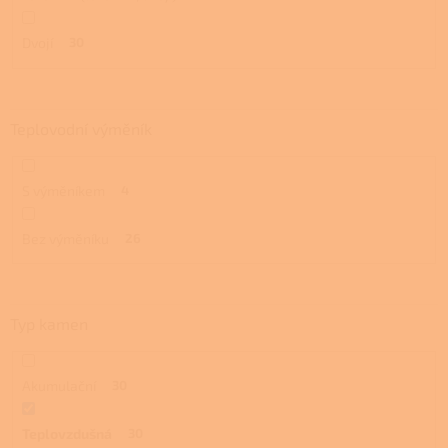
Dvojí
30
Teplovodní výměník
S výměníkem
4
Bez výměníku
26
Typ kamen
Akumulační
30
Teplovzdušná
30