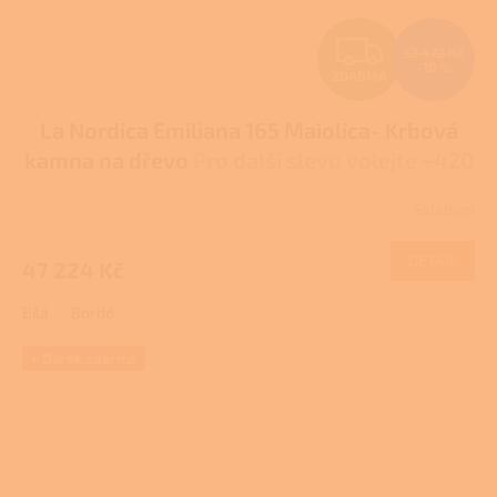
Z
52 472 Kč
–10 %
ZDARMA
D
La Nordica Emiliana 165 Maiolica- Krbová
A
kamna na dřevo
Pro další slevu volejte +420
R
778 500 111
Skladem
M
DETAIL
47 224 Kč
A
Bílá
Bordó
+ Dárek zdarma