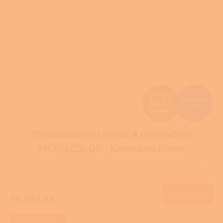
Z
96 104 Kč
–20 %
ZDARMA
D
THERMOROSSI DORICA EVO WOOD
A
METALCOLOR - Kamna na dřevo
R
Skladem
M
Do košíku
76 883 Kč
A
+ Dárek zdarma