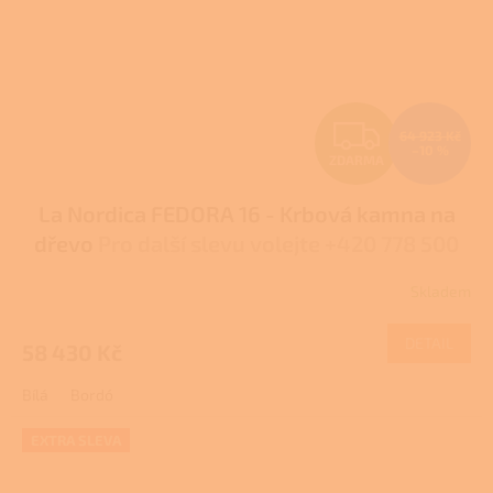
Z
64 923 Kč
–10 %
ZDARMA
D
La Nordica FEDORA 16 - Krbová kamna na
A
dřevo
Pro další slevu volejte +420 778 500
R
111
Skladem
Průměrné
M
hodnocení
produktu
DETAIL
58 430 Kč
A
je
4,0
Bílá
Bordó
z
5
hvězdiček.
EXTRA SLEVA