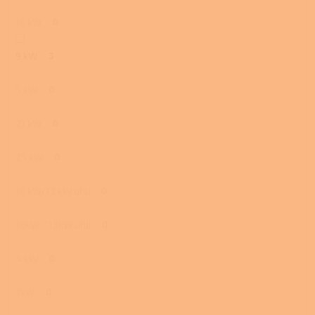
16 kW
0
9 kW
3
5 kW
0
21 kW
0
25 kW
0
10 kW/13 kW uhlí
0
10kW / 13kW uhlí
0
4 kW
0
7kW
0