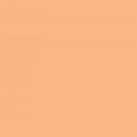
Horní uprostřed
0
Způsob instalace
Volně stojící
30
Na noze
0
Sloupová
0
Závěsná
0
Do rohu
2