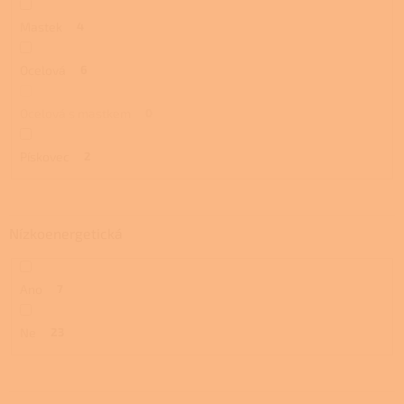
Mastek
4
Ocelová
6
Ocelová s mastkem
0
Pískovec
2
Nízkoenergetická
Ano
7
Ne
23