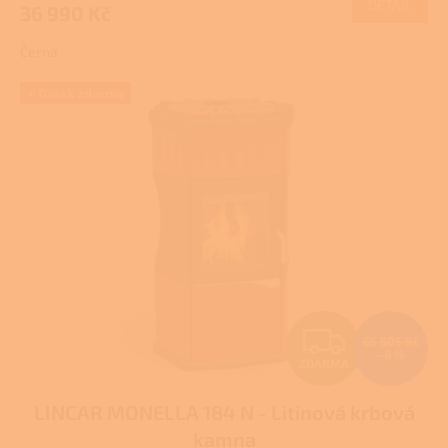
DETAIL
36 990 Kč
A
je
4,0
Černá
z
5
hvězdiček.
+ Dárek zdarma
Z
65 605 Kč
–8 %
ZDARMA
D
LINCAR MONELLA 184 N - Litinová krbová
A
kamna