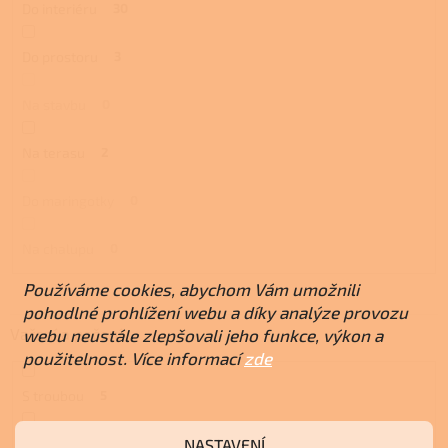
Do interiéru
30
Do prostoru
3
Na stavbu
0
Na terasu
2
Do maringotky
0
Na chalupu
0
Používáme cookies, abychom Vám umožnili
pohodlné prohlížení webu a díky analýze provozu
Vaření a pečení
webu neustále zlepšovali jeho funkce, výkon a
použitelnost. Více informací
zde
S troubou
5
NASTAVENÍ
S plotnou
7