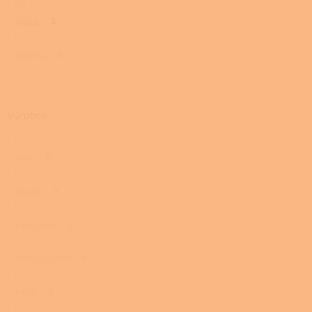
Velká
2
Otočná
0
Výrobce
ABX
0
Dovre
0
Eva Calòr
0
HAAS+SOHN
0
HEIN
0