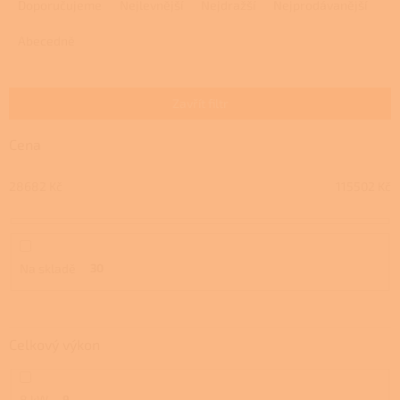
a
Doporučujeme
Nejlevnější
Nejdražší
Nejprodávanější
z
e
Abecedně
n
í
p
Zavřít filtr
r
o
Cena
d
u
28682
Kč
115502
Kč
k
t
ů
Na skladě
30
Celkový výkon
8 kW
9