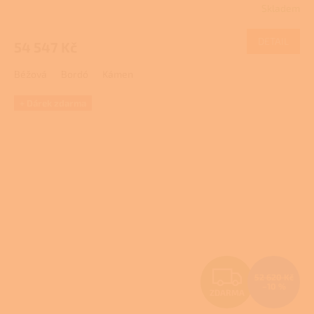
Skladem
M
DETAIL
54 547 Kč
A
Béžová
Bordó
Kámen
+ Dárek zdarma
Z
52 620 Kč
–10 %
ZDARMA
D