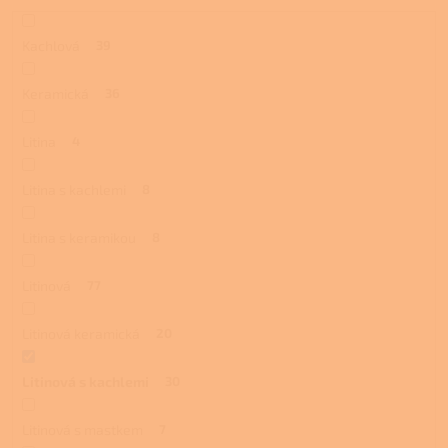
Kachlová
39
Keramická
36
Litina
4
Litina s kachlemi
8
Litina s keramikou
8
Litinová
77
Litinová keramická
20
Litinová s kachlemi
30
Litinová s mastkem
7