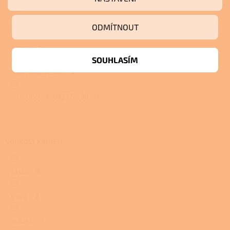
S troubou a plotnou
5
ODMÍTNOUT
S pecí
5
SOUHLASÍM
S pecí a plotnou
5
S troubou 340x277x390
1
Velikost kamen
Malá
8
Úzká
2
Kulatá
1