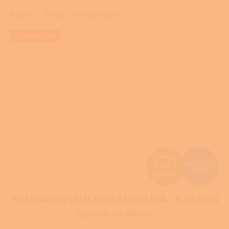
A
3,0
Béžová
Bordó
Přírodní kámen
z
5
hvězdiček.
EXTRA SLEVA
Z
68 184 Kč
–20 %
ZDARMA
D
THERMOROSSI ILARIA MAJOLICA - Kachlová
A
kamna na dřevo
R