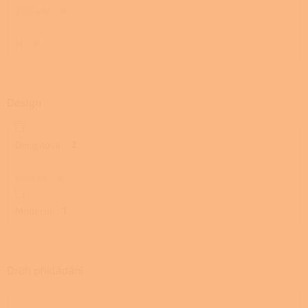
23,0 kW
0
11
0
Design
Designová
2
Norská
0
Moderní
1
Druh přikládání