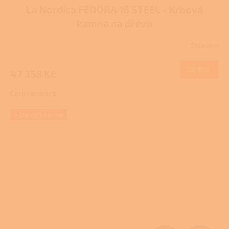
La Nordica FEDORA 16 STEEL - Krbová
A
kamna na dřevo
R
Skladem
M
DETAIL
47 358 Kč
A
Černý antracit
+ Dárek zdarma