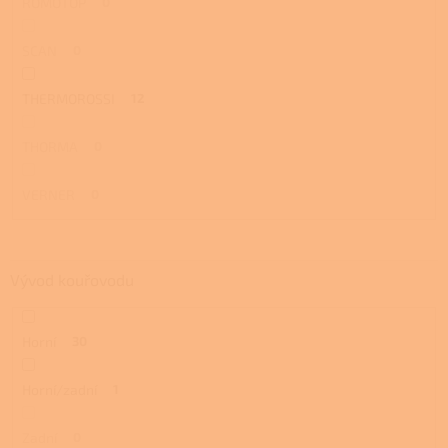
ROMOTOP
0
SCAN
0
THERMOROSSI
12
THORMA
0
VERNER
0
Vývod kouřovodu
Horní
30
Horní/zadní
1
Zadní
0