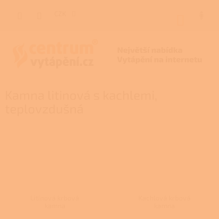
Přejít
na
CZK
NÁKUP
obsah
KOŠÍK
Kamna litinová s kachlemi,
teplovzdušná
Litinová krbová
Kachlová krbová
kamna
kamna