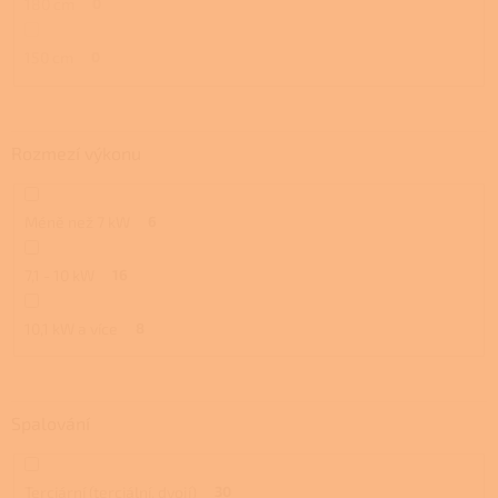
180 cm
0
150 cm
0
Rozmezí výkonu
Méně než 7 kW
6
7,1 - 10 kW
16
10,1 kW a více
8
Spalování
Terciární (terciální, dvojí)
30