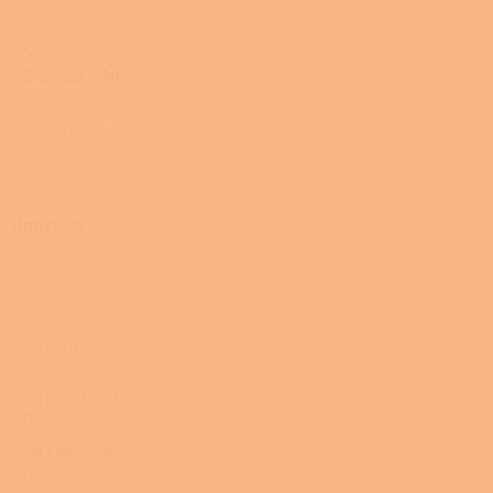
Pelety
0
Biomasa
30
Dřevo a pelety
0
Umístění
Rohová
0
Do dílny
0
Do garáže
0
Na chatu
6