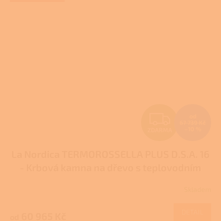
Z
od
67 739 Kč
–10 %
ZDARMA
D
La Nordica TERMOROSSELLA PLUS D.S.A. 16
A
- Krbová kamna na dřevo s teplovodním
R
výměníkem
Pro další slevu volejte +420 778
Skladem
Průměrné
500 111
M
hodnocení
produktu
DETAIL
60 965 Kč
od
je