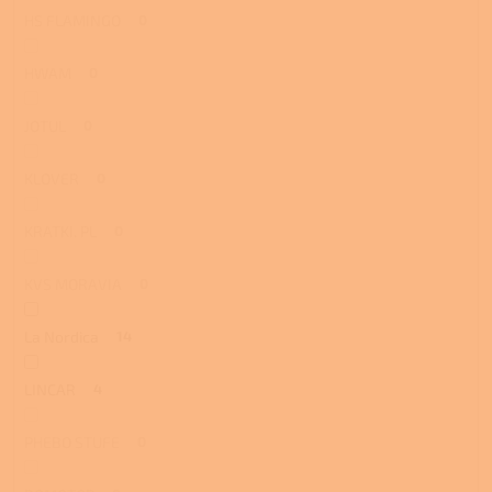
HS FLAMINGO
0
HWAM
0
JOTUL
0
KLOVER
0
KRATKI. PL
0
KVS MORAVIA
0
La Nordica
14
LINCAR
4
PHEBO STUFE
0