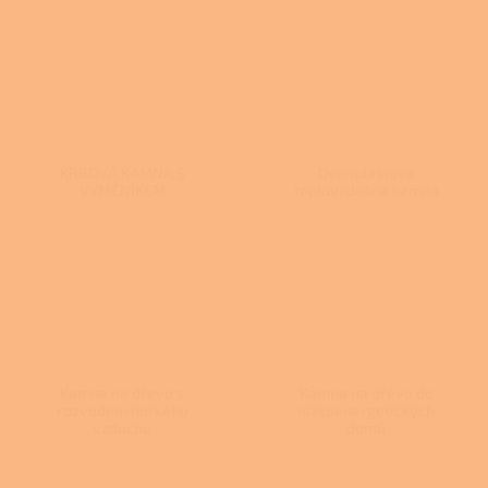
KRBOVÁ KAMNA S
Dvouplášťová
VÝMĚNÍKEM
teplovzdušná kamna
Kamna na dřevo s
Kamna na dřevo do
rozvodem horkého
nízkoenergetických
vzduchu
domů