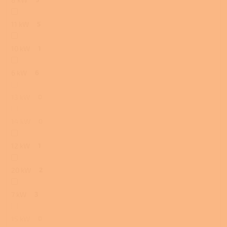
11 kW
5
10 kW
1
6 kW
6
13 kW
0
14 kW
0
12 kW
1
20 kW
2
7 kW
3
15 kW
0