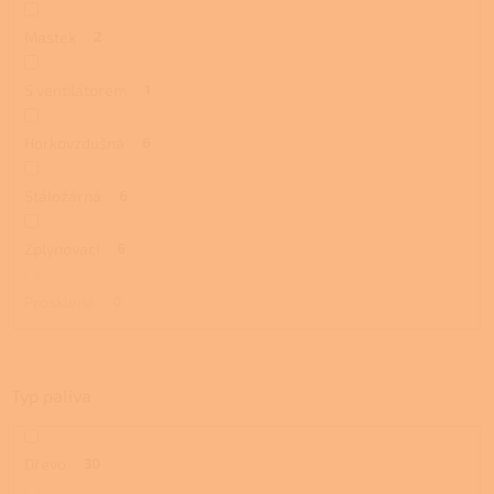
Mastek
2
S ventilátorem
1
Horkovzdušná
6
Stáložárná
6
Zplynovací
6
Prosklená
0
Typ paliva
Dřevo
30