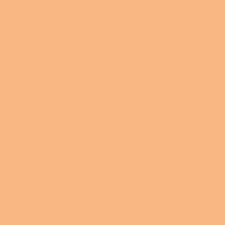
Hermeticky
Lázeňská kamna
uzavřená kamna na
dřevo
Krbová kamna na
dřevo a pelety
Ř