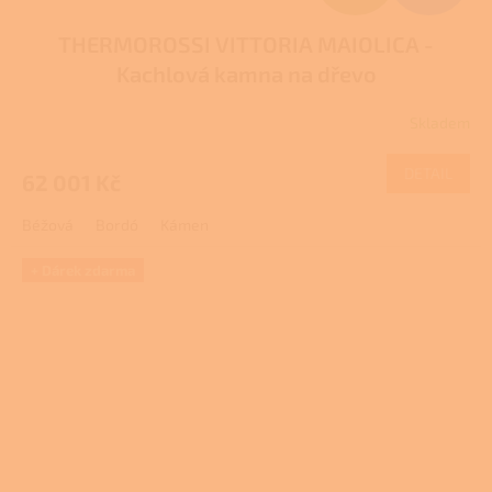
D
THERMOROSSI VITTORIA MAIOLICA -
A
Kachlová kamna na dřevo
R
Skladem
M
DETAIL
62 001 Kč
A
Béžová
Bordó
Kámen
+ Dárek zdarma