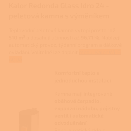
Kalor Redonda Glass Idro 24 -
peletová kamna s výměníkem
Teplovodní peletová kamna vytopí prostor až
510 m³
a dosahují účinnosti až
96,71 %
. Nabízejí
automatický provoz, týdenní program a dálkové
ovládání. Volitelně lze doplnit
modul Kalor Wi-Fi
AQUA
.
Komfortní teplo s
jednoduchou instalací
Kamna mají integrované
oběhové čerpadlo,
expanzní nádobu, pojistný
ventil i automatické
odvzdušnění
.
Panoramatické sklo s