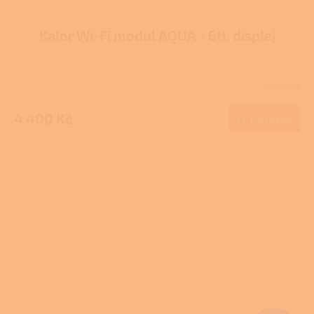
Kalor Wi-Fi modul AQUA - 6tl. displej
Skladem
4 400 Kč
Do košíku