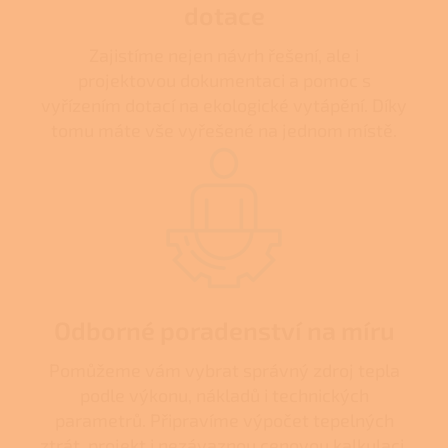
dotace
Zajistíme nejen návrh řešení, ale i
projektovou dokumentaci a pomoc s
vyřízením dotací na ekologické vytápění. Díky
tomu máte vše vyřešené na jednom místě.
Odborné poradenství na míru
Pomůžeme vám vybrat správný zdroj tepla
podle výkonu, nákladů i technických
parametrů. Připravíme výpočet tepelných
ztrát, projekt i nezávaznou cenovou kalkulaci.