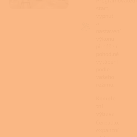
Programovateln
start,
vypnutí
a
nastavení
výkonu
přinášejí
pohodlné
vytápění
podle
vašeho
režimu.
Komple
tní
výbava
Čerpadlo,
expanzní