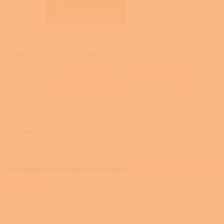
Přidat do košíku
Zdarma od nás dostanete
+ Lavor Ashley 412 - Vysavač na popel
v hodnotě 1 990 Kč
Peletová kamna s výměníkem Kalor Redonda Glass Idro 24
s vysokou účinností až 96,71%. Peletová kamna s plně
automatickým, ekonomickým, komfortním provozem.
Záruka 7 let
na kotlové těleso.
Ke kamnům lze zakoupit Wi-Fi modul -
Kalor Wi-Fi modul AQUA
Detailní informace