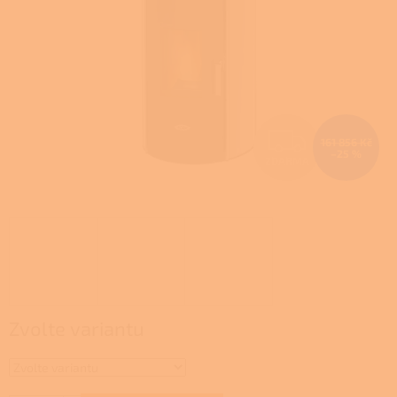
Z
161 856 Kč
–25 %
ZDARMA
D
A
R
M
A
Zvolte variantu