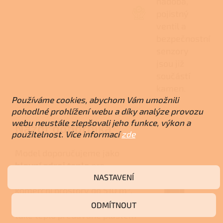
nádoba,
pojistný
ventil a
bezpečnostní
senzory
jsou již
součástí
kamen.
Používáme cookies, abychom Vám umožnili
pohodlné prohlížení webu a díky analýze provozu
webu neustále zlepšovali jeho funkce, výkon a
Názor odborníka
použitelnost. Více informací
zde
Model doporučujeme jako
hlavní zdroj tepla
pro
NASTAVENÍ
domácnosti, penziony a
komerční prostory do 510 m³.
Na jaře a na podzim využijete
ODMÍTNOUT
také teplo předávané pláštěm