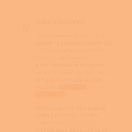
ZARUČNÍ PODMÍNKY
Uvedení do provozu (instalace,
spuštění a zaškolení) musím být
provedeno odbornou montážní
firmou proškolenou a
autorizovanou k této činnosti
výrobcem, popř. dodavatelem a
to dle platného ceníku, který
najdete v
Obchodních
podmínkách.
Mějte na paměti, že v případě
vzniku jakýchkoliv závad v
důsledku nesprávné instalace,
provozu nebo údržby, dojde ke