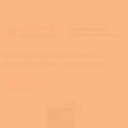
Přejít
na
CZK
NÁKUP
obsah
KOŠÍK
Kalor Redonda Glass Idro 24 -
peletová kamna s výměníkem
ZAJIŠŤUJEME
Značka:
KALOR
REALIZACE NA
KLÍČ