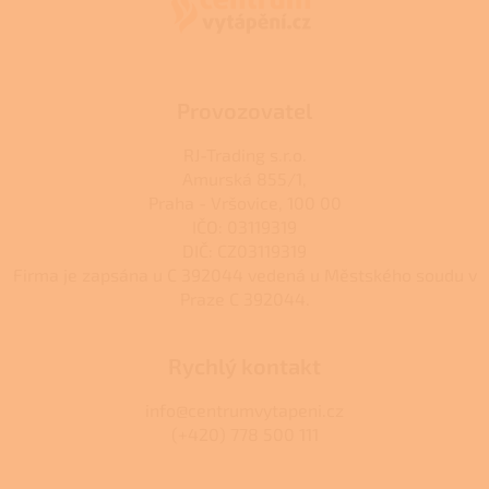
t
í
Provozovatel
RJ-Trading s.r.o.
Amurská 855/1,
Praha - Vršovice, 100 00
IČO: 03119319
DIČ: CZ03119319
Firma je zapsána u C 392044 vedená u Městského soudu v
Praze C 392044.
Rychlý kontakt
info@centrumvytapeni.cz
(+420) 778 500 111