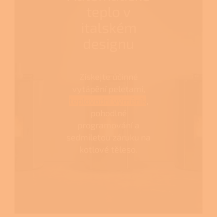
teplo v
italském
designu
Získejte účinné
vytápění peletami,
teplovodní výměník
,
pohodlné
programování a
sedmiletou záruku na
kotlové těleso.