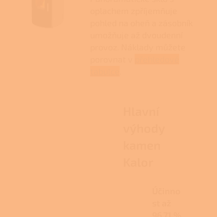
oplachem zpříjemňuje
pohled na oheň a zásobník
umožňuje až dvoudenní
provoz. Náklady můžete
porovnat v
přehledové
tabulce
.
Hlavní
výhody
kamen
Kalor
Účinno
st až
96,71 %