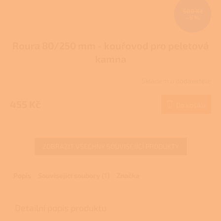
500 Kč
–9 %
Roura 80/250 mm - kouřovod pro peletová
kamna
Skladem u dodavatele
455 Kč
Do košíku
ZOBRAZIT VŠECHNY SOUVISEJÍCÍ PRODUKTY
Popis
Související soubory (1)
Značka
Detailní popis produktu