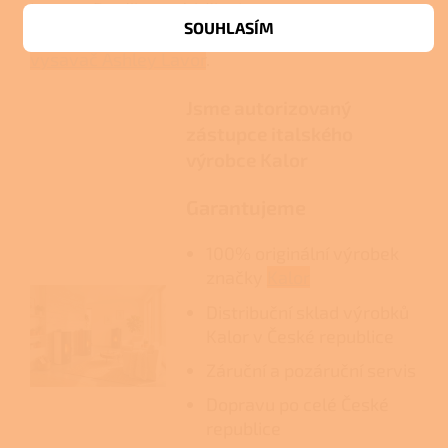
kamen. Pro čistou údržbu je
SOUHLASÍM
vhodný
vysavač na popel
nebo
vysavač Ashley Lavor
.
Jsme autorizovaný
zástupce italského
výrobce Kalor
Garantujeme
100% originální výrobek
značky
Kalor
Distribuční sklad výrobků
Kalor v České republice
Záruční a pozáruční servis
Dopravu po celé České
republice