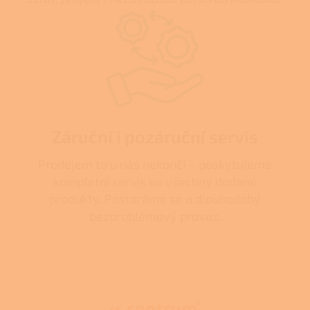
Záruční i pozáruční servis
Prodejem to u nás nekončí – poskytujeme
kompletní servis na všechny dodané
produkty. Postaráme se o dlouhodobý
bezproblémový provoz.
Z
á
p
a