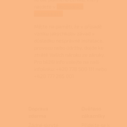
najdete v
Obchodních
podmínkách.
Mějte na paměti, že v případě
vzniku jakýchkoliv závad v
důsledku nesprávné instalace,
provozu nebo údržby, dojde ke
ztrátě Vašich nároku ze záruky.
Pro bližší info volejte na naši
infolinku: +420 778 500 111 nebo
+420 777 285 001
Doprava
Ověřeno
zdarma
zákazníky
Žádné skryté
Přidejte se k