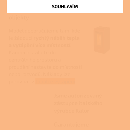
SOUHLASÍM
Pro byty, domy i rekreační
objekty
Model doporučujeme tam, kde
je žádoucí
rychlý náběh tepla
a vytápění více místností
.
Kamna instalujte do
centrálního prostoru a
proudění nastavte do místnosti
nebo rozvodů. Náklady lze
porovnat v
tabulce vytápění
.
Jsme autorizovaný
zástupce italského
výrobce Kalor
Garantujeme