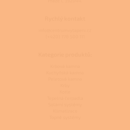
Praze C 392044.
Rychlý kontakt
info@centrumvytapeni.cz
(+420) 778 500 111
Kategorie produktů:
Krbová kamna
Kuchyňská kamna
Peletová kamna
Krby
Kotle
Tepelná čerpadla
Solární systémy
Klimatizace
Topné systémy