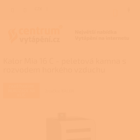
Přejít
na
CZK
NÁKUP
obsah
KOŠÍK
Kalor Mia 16 C - peletová kamna s
rozvodem horkého vzduchu
ZAJIŠŤUJEME
Značka:
KALOR
REALIZACE NA
KLÍČ