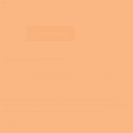
Přidat do košíku
Zdarma od nás dostanete
+ Lavor Ashley 412 - Vysavač na popel
v hodnotě 1 990 Kč
Peletová kamna Kalor Mia 16 C s rozvodem horkého vzduchu
s vysokou účinností až 98%. Peletová kamna s plně automatickým
komfortním provozem.
Záruka 7 let na kotlové těleso.
Detailní informace