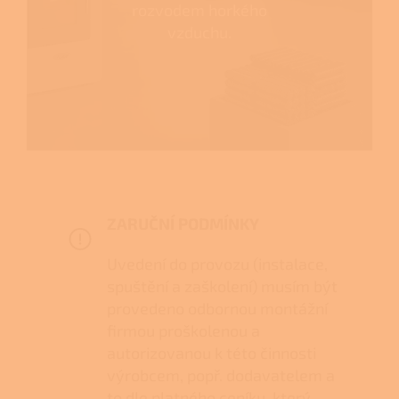
rozvodem horkého
vzduchu.
ZARUČNÍ PODMÍNKY
Uvedení do provozu (instalace,
spuštění a zaškolení) musím být
provedeno odbornou montážní
firmou proškolenou a
autorizovanou k této činnosti
výrobcem, popř. dodavatelem a
to dle platného ceníku, který