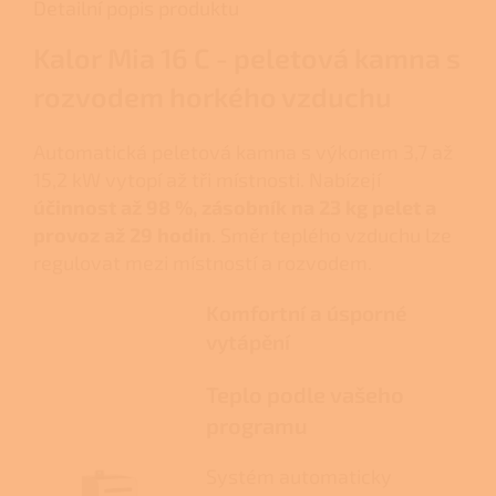
Detailní popis produktu
Kalor Mia 16 C - peletová kamna s
rozvodem horkého vzduchu
Automatická peletová kamna s výkonem 3,7 až
15,2 kW vytopí až tři místnosti. Nabízejí
účinnost až 98 %, zásobník na 23 kg pelet a
provoz až 29 hodin
. Směr teplého vzduchu lze
regulovat mezi místností a rozvodem.
Komfortní a úsporné
vytápění
Teplo podle vašeho
programu
Systém automaticky