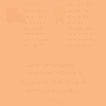
poplatky –
více než 500
tato krbová
zákazníkům,
kamna vám
kteří tento
doručíme s
produkt
dopravou
zakoupili před
zdarma až k
vámi a hodnotí
vašim dveřím
ho s maximální
po celé ČR.
spokojeností.
Centrum vytápění –
komplexní řešení pro
teplo vašeho domova od
návrhu až po realizaci