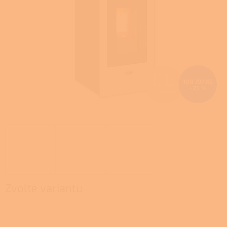
Z
108 797 Kč
–25 %
ZDARMA
D
A
R
M
A
Zvolte variantu