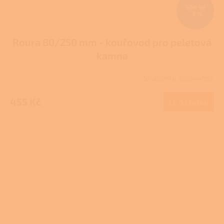
500 Kč
–9 %
Roura 80/250 mm - kouřovod pro peletová
kamna
Skladem u dodavatele
455 Kč
Do košíku