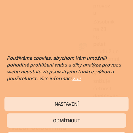
provoz
u
Zásobník
na 23
kg
pelet
prodlužuje
Používáme cookies, abychom Vám umožnili
autonomní
pohodlné prohlížení webu a díky analýze provozu
provoz
webu neustále zlepšovali jeho funkce, výkon a
a
použitelnost. Více informací
zde
snižuje
četnost
doplňování
paliva.
NASTAVENÍ
ODMÍTNOUT
Názor odborníka