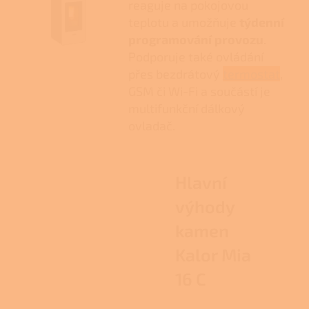
reaguje na pokojovou
teplotu a umožňuje
týdenní
programování provozu
.
Podporuje také ovládání
přes bezdrátový
termostat
,
GSM či Wi-Fi a součástí je
multifunkční dálkový
ovladač.
Hlavní
výhody
kamen
Kalor Mia
16 C