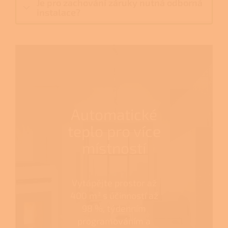
Je pro zachování záruky nutná odborná
instalace?
Automatické
teplo pro více
místností
Vytápějte prostor až
400 m³ s účinností až
98 %, týdenním
programováním a