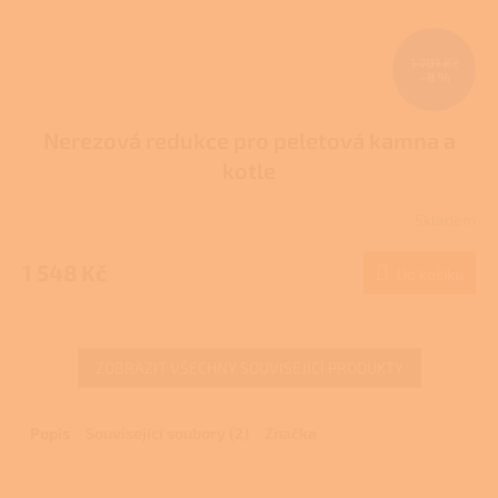
1 701 Kč
–8 %
Nerezová redukce pro peletová kamna a
kotle
Skladem
Průměrné
hodnocení
produktu
1 548 Kč
Do košíku
je
4,0
z
5
ZOBRAZIT VŠECHNY SOUVISEJÍCÍ PRODUKTY
hvězdiček.
Popis
Související soubory (2)
Značka