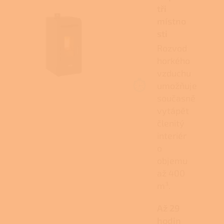
tři
místno
sti
Rozvod
horkého
vzduchu
umožňuje
současně
vytápět
členitý
interiér
o
objemu
až 400
m³.
Až 29
hodin