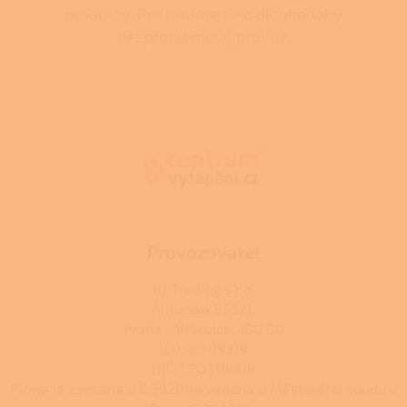
produkty. Postaráme se o dlouhodobý
bezproblémový provoz.
Z
á
p
a
t
í
Provozovatel
RJ-Trading s.r.o.
Amurská 855/1,
Praha - Vršovice, 100 00
IČO: 03119319
DIČ: CZ03119319
Firma je zapsána u C 392044 vedená u Městského soudu v