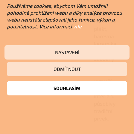
cký
Používáme cookies, abychom Vám umožnili
vzhled
pohodlné prohlížení webu a díky analýze provozu
webu neustále zlepšovali jeho funkce, výkon a
Kachlový
použitelnost. Více informací
zde
plášť,
barevná
keramika
a ručně
NASTAVENÍ
zdobený
motiv
ODMÍTNOUT
slunce
vytvoří
SOUHLASÍM
v
interiéru
působivý
tradiční
prvek.