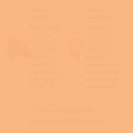
Doprava
Ověřeno
zdarma
zákazníky
Žádné skryté
Přidejte se k
poplatky –
více než 500
tato krbová
zákazníkům,
kamna vám
kteří tento
doručíme s
produkt
dopravou
zakoupili před
zdarma až k
vámi a hodnotí
vašim dveřím
ho s maximální
po celé ČR.
spokojeností.
Centrum vytápění –
komplexní řešení pro
teplo vašeho domova od