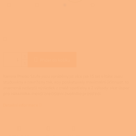
Přidat do košíku
Kamna Phebo Stufe jsou vyráběny již více jak 15 let v Itálii. Jsou
studovány a navrženy tak, aby poskytovaly maximální účinnost, to
znamená nejlepší výsledek z malé spotřeby a 2 výhody
: více úspor
pro zákazníka, menší znečištění životního prostředí.
Detailní informace