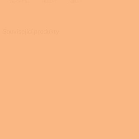
ZEPTAT SE
HLÍDAT
SDÍLET
Související produkty