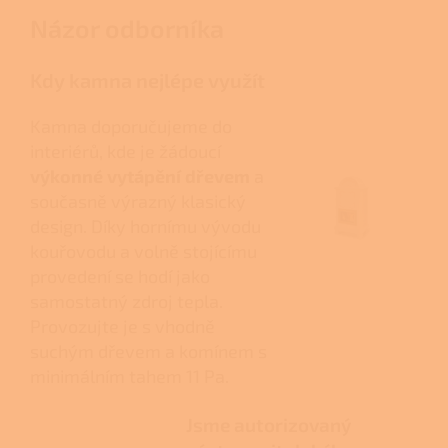
Názor odborníka
Kdy kamna nejlépe využít
Kamna doporučujeme do
interiérů, kde je žádoucí
výkonné vytápění dřevem
a
současně výrazný klasický
design. Díky hornímu vývodu
kouřovodu a volně stojícímu
provedení se hodí jako
samostatný zdroj tepla.
Provozujte je s vhodně
suchým dřevem a komínem s
minimálním tahem 11 Pa.
Jsme autorizovaný