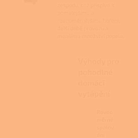
zespodu, což přispívá k
pomalejšímu a
rovnoměrnějšímu hoření,
delší době provozu a
menšímu množství popela.
Výhody pro
pohodlné
domácí
vytápění
Rovno
měrné
spalov
ání