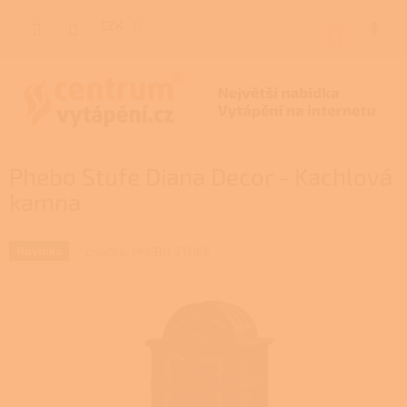
Přejít
na
CZK
NÁKUP
obsah
KOŠÍK
Phebo Stufe Diana Decor - Kachlová
kamna
Značka:
PHEBO STUFE
Novinka