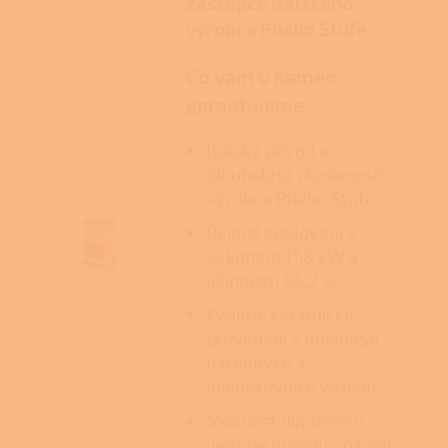
zástupce italského
výrobce Phebo Stufe
Co vám u kamen
garantujeme
Italský původ a
dlouholeté zkušenosti
výrobce Phebo Stufe.
Účinné spalování s
výkonem 11,8 kW a
účinností 85,2 %.
Kvalitní keramické
provedení s možností
barevných a
dekorativních variant.
Možnost doplnění o
ventilační sadu, rozvod