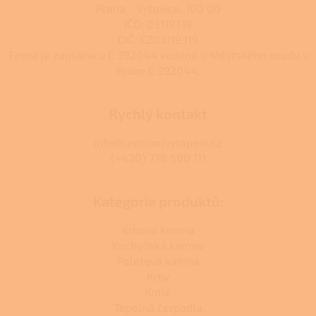
Praha - Vršovice, 100 00
IČO: 03119319
DIČ: CZ03119319
Firma je zapsána u C 392044 vedená u Městského soudu v
Praze C 392044.
Rychlý kontakt
info@centrumvytapeni.cz
(+420) 778 500 111
Kategorie produktů:
Krbová kamna
Kuchyňská kamna
Peletová kamna
Krby
Kotle
Tepelná čerpadla