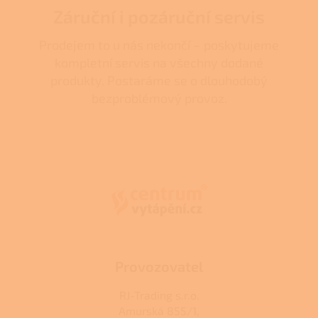
Záruční i pozáruční servis
Prodejem to u nás nekončí – poskytujeme
kompletní servis na všechny dodané
produkty. Postaráme se o dlouhodobý
bezproblémový provoz.
Z
á
p
a
t
í
Provozovatel
RJ-Trading s.r.o.
Amurská 855/1,