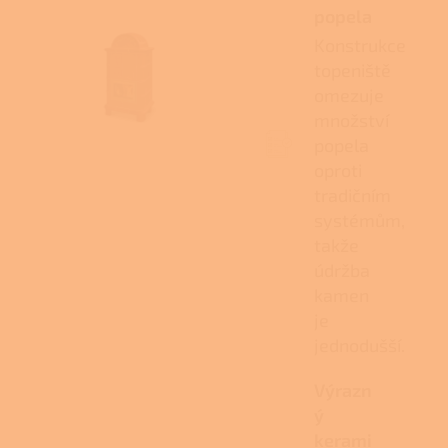
popela
Konstrukce
topeniště
omezuje
množství
popela
oproti
tradičním
systémům,
takže
údržba
kamen
je
jednodušší.
Výrazn
ý
kerami