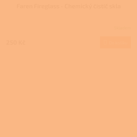
Faren Fireglass - Chemický čistič skla
Skladem
Průměrné
hodnocení
produktu
250 Kč
Do košíku
je
3,7
z
5
hvězdiček.