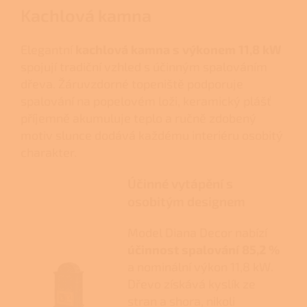
Kachlová kamna
Elegantní
kachlová kamna s výkonem 11,8 kW
spojují tradiční vzhled s účinným spalováním
dřeva. Žáruvzdorné topeniště podporuje
spalování na popelovém loži, keramický plášť
příjemně akumuluje teplo a ručně zdobený
motiv slunce dodává každému interiéru osobitý
charakter.
Účinné vytápění s
osobitým designem
Model Diana Decor nabízí
účinnost spalování 85,2 %
a nominální výkon 11,8 kW.
Dřevo získává kyslík ze
stran a shora, nikoli