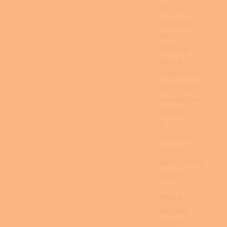
Přívod
vzduchu
ze
stran a
shora
podporuje
pomalejší,
homogenní
hoření
a
účinnější
využití
palivového
dřeva.
Méně
zbytko
vého