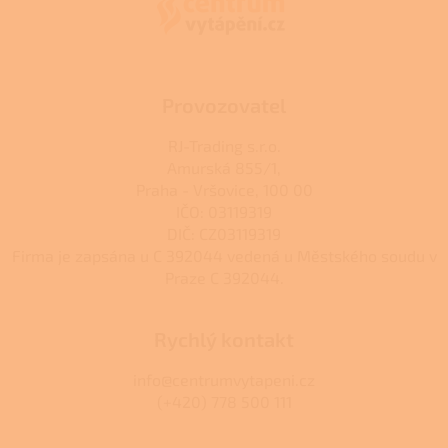
t
í
Provozovatel
RJ-Trading s.r.o.
Amurská 855/1,
Praha - Vršovice, 100 00
IČO: 03119319
DIČ: CZ03119319
Firma je zapsána u C 392044 vedená u Městského soudu v
Praze C 392044.
Rychlý kontakt
info@centrumvytapeni.cz
(+420) 778 500 111