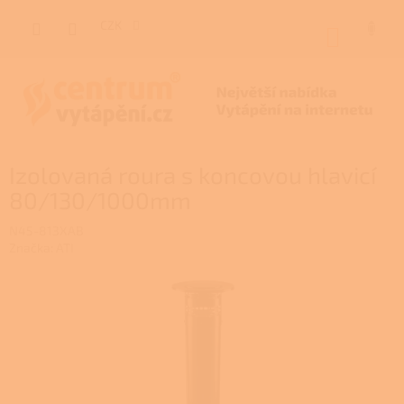
Přejít
na
CZK
NÁKUP
obsah
KOŠÍK
Izolovaná roura s koncovou hlavicí
80/130/1000mm
N45-813XAB
Značka:
ATI