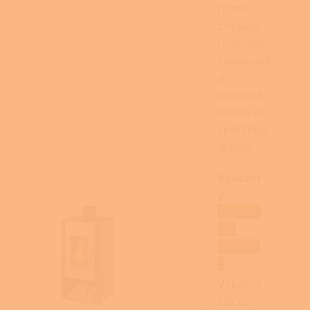
plyny,
zvyšuje
účinnost
spalování
a
pomáhá
snižovat
spotřebu
dřeva.
Výkonn
ý
teplovo
dní
výmění
k
Výkon 7
kW do