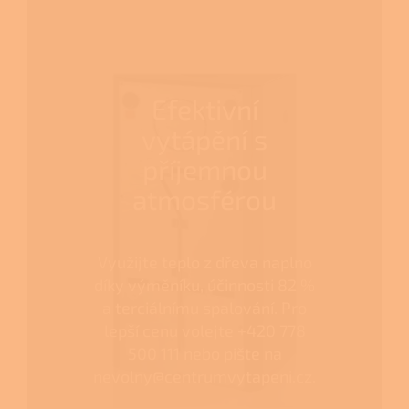
Efektivní
vytápění s
příjemnou
atmosférou
Využijte teplo z dřeva naplno
díky výměníku, účinnosti 82 %
a terciálnímu spalování. Pro
lepší cenu volejte +420 778
500 111 nebo pište na
nevolny@centrumvytapeni.cz.