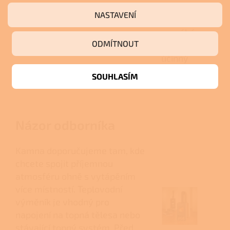
údržbu
NASTAVENÍ
a
pomáhá
ODMÍTNOUT
udržovat
účinný
provoz
SOUHLASÍM
kamen.
Názor odborníka
Kamna doporučujeme tam, kde
chcete spojit příjemnou
atmosféru ohně s vytápěním
více místností. Teplovodní
výměník je vhodný pro
napojení na topná tělesa nebo
stávající topný systém. Před