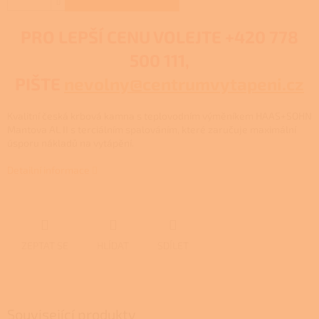
PRO LEPŠÍ CENU VOLEJTE
+420 778
500 111,
PIŠTE
nevolny@centrumvytapeni.cz
Kvalitní česká krbová kamna s teplovodním výměníkem HAAS+SOHN
Mantova AL II s terciálním spalováním, které zaručuje maximální
úsporu nákladů na vytápění.
Detailní informace
ZEPTAT SE
HLÍDAT
SDÍLET
Související produkty