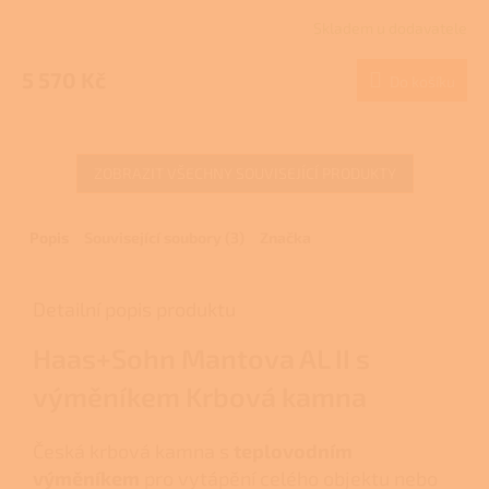
Skladem u dodavatele
5 570 Kč
Do košíku
ZOBRAZIT VŠECHNY SOUVISEJÍCÍ PRODUKTY
Popis
Související soubory (3)
Značka
Detailní popis produktu
Haas+Sohn Mantova AL II s
výměníkem Krbová kamna
Česká krbová kamna s
teplovodním
výměníkem
pro vytápění celého objektu nebo