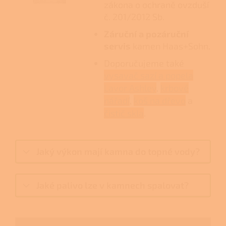
zákona o ochraně ovzduší
č. 201/2012 Sb.
Záruční a pozáruční
servis
kamen Haas+Sohn.
Doporučujeme také
vysavač sazí a popela
Lavor Ashley
,
krbové
nářadí
,
koš na dřevo
a
čistič skla
.
Jaký výkon mají kamna do topné vody?
Jaké palivo lze v kamnech spalovat?