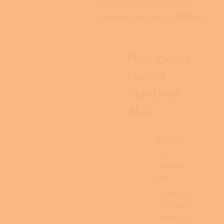
Kamna jsou vhodná pro
vytápěný prostor až
189 m³
.
Proč zvolit
kamna
Mantova
AL II
Terciál
ní
spalov
ání
Využívá
zbytkové
hořlavé