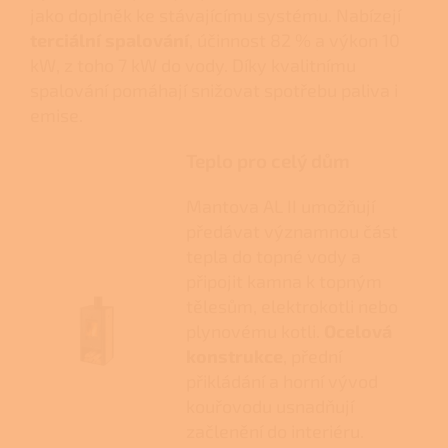
jako doplněk ke stávajícímu systému. Nabízejí
terciální spalování
, účinnost 82 % a výkon 10
kW, z toho 7 kW do vody. Díky kvalitnímu
spalování pomáhají snižovat spotřebu paliva i
emise.
Teplo pro celý dům
Mantova AL II umožňují
předávat významnou část
tepla do topné vody a
připojit kamna k topným
tělesům, elektrokotli nebo
plynovému kotli.
Ocelová
konstrukce
, přední
přikládání a horní vývod
kouřovodu usnadňují
začlenění do interiéru.