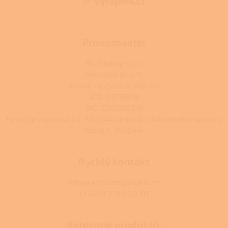
í
Provozovatel
RJ-Trading s.r.o.
Amurská 855/1,
Praha - Vršovice, 100 00
IČO: 03119319
DIČ: CZ03119319
Firma je zapsána u C 392044 vedená u Městského soudu v
Praze C 392044.
Rychlý kontakt
info@centrumvytapeni.cz
(+420) 778 500 111
Kategorie produktů: