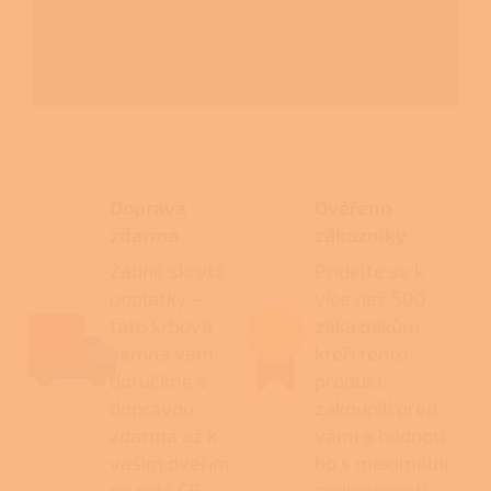
Doprava
Ověřeno
zdarma
zákazníky
Žádné skryté
Přidejte se k
poplatky –
více než 500
tato krbová
zákazníkům,
kamna vám
kteří tento
doručíme s
produkt
dopravou
zakoupili před
zdarma až k
vámi a hodnotí
vašim dveřím
ho s maximální
po celé ČR.
spokojeností.