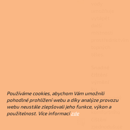
vody
umožňuje
vytápět
další
místnosti
prostřednictvím
topných
těles.
Snadné
čištění
výmění
ku
Používáme cookies, abychom Vám umožnili
Patentovaný
pohodlné prohlížení webu a díky analýze provozu
systém
webu neustále zlepšovali jeho funkce, výkon a
komfortního
použitelnost. Více informací
zde
čištění
zjednodušuje