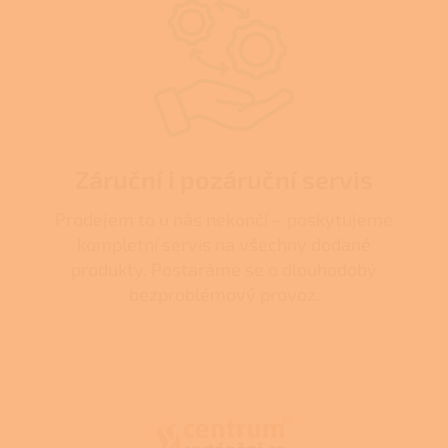
Záruční i pozáruční servis
Prodejem to u nás nekončí – poskytujeme
kompletní servis na všechny dodané
produkty. Postaráme se o dlouhodobý
bezproblémový provoz.
Z
á
p
a
t