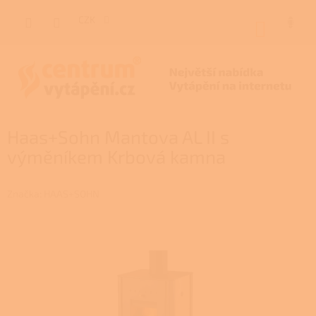
Přejít
na
CZK
NÁKUP
obsah
KOŠÍK
Haas+Sohn Mantova AL II s
výměníkem Krbová kamna
Značka:
HAAS+SOHN