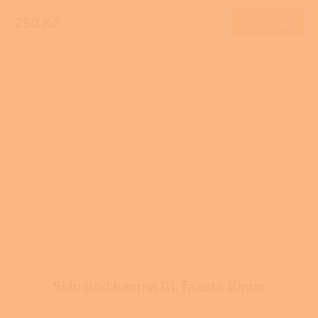
hodnocení
produktu
250 Kč
Do košíku
je
3,7
z
5
hvězdiček.
Sklo pod kamna G1, fazeta 10mm