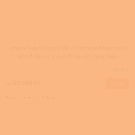
Haas+Sohn Empoli AL II Kachlová kamna s
výměníkem a vychlazovací smyčkou
Skladem
62 990 Kč
od
DETAIL
Bordó
Hnědá
Zelená