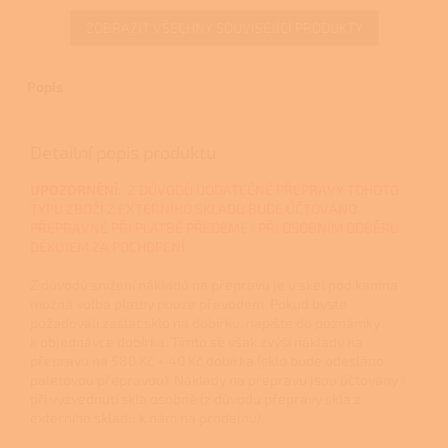
ZOBRAZIT VŠECHNY SOUVISEJÍCÍ PRODUKTY
Popis
Detailní popis produktu
UPOZORNĚNÍ:
Z DŮVODŮ DODATEČNÉ PŘEPRAVY TOHOTO
TYPU ZBOŽÍ Z EXTERNÍHO SKLADU BUDE ÚČTOVÁNO
PŘEPRAVNÉ PŘI PLATBĚ PŘEDEME I PŘI OSOBNÍM ODBĚRU.
DĚKUJEM ZA POCHOPENÍ
Z důvodů snížení nákladů na přepravu je u skel pod kamna
možná volba platby pouze převodem. Pokud byste
požadovali zaslat sklo na dobírku, napište do poznámky
k objednávce dobírka. Tímto se však zvýší náklady na
přepravu na 580 Kč + 40 Kč dobírka (sklo bude odesláno
paletovou přepravou). Náklady na přepravu jsou účtovány i
při vyzvednutí skla osobně (z důvodu přepravy skla z
externího skladu k nám na prodejnu).