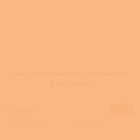
Haas+Sohn Mantova AL II s výměníkem
Krbová kamna
Skladem
42 990 Kč
DETAIL
Černá, béžová dlažba
Antracit/Stříbrná dvířka