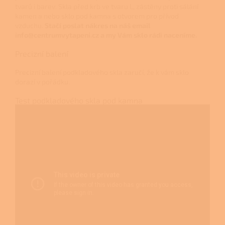
tvarů i barev. Skla před krb ve tvaru L, zástěny proti sálání
kamen a nebo sklo pod kamna s otvorem pro přívod
vzduchu.
Stačí poslat nákres na náš email
info@centrumvytapeni.cz a my Vám sklo rádi naceníme.
Precizní balení
Precizní balení podkladového skla zaručí, že k vám sklo
dorazí v pořádku.
Test podkladového skla pod kamna