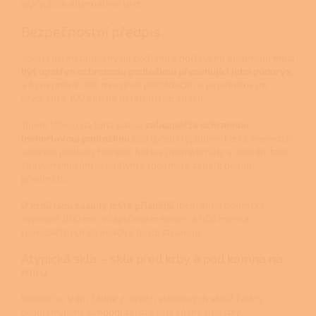
Bezpečnostní předpis
Spotřebič instalovaný na podlahu z hořlavého materiálu
musí
být opatřen ochrannou podložkou přesahující jeho půdorys
,
a to nejméně 300 mm před přikládacím a popelníkovým
otvorem a 100 mm na ostatních stranách.
Topné těleso na tuhá paliva
zabezpečte ochrannou
(nehořlavou) podložkou
pod (před) topidlem, které znemožní
vznícení podlahy tvořené hořlavými materiály a zabrání také
žhavým uhlíkům vypadlým z topeniště zapálit okolní
předměty
.
U krbů jsou zásady ještě přísnější
(ochranná podložka
nejméně 800 mm v otevřeném směru a 400 mm na
rovnoběžných stranách s touto stranou).
Atypická skla – skla před krby a pod kamna na
míru
Nehodí se Vám žádné z našich skladových skel? Žádný
problém, jsme schopni zajistit skla různé tloušťky,