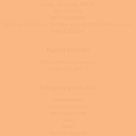
Praha - Vršovice, 100 00
IČO: 03119319
DIČ: CZ03119319
Firma je zapsána u C 392044 vedená u Městského soudu v
Praze C 392044.
Rychlý kontakt
info@centrumvytapeni.cz
(+420) 778 500 111
Kategorie produktů:
Krbová kamna
Kuchyňská kamna
Peletová kamna
Krby
Kotle
Tepelná čerpadla