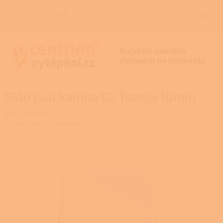
Přejít
na
CZK
NÁKUP
obsah
KOŠÍK
Sklo pod kamna G1, fazeta 10mm
SKLO-FAZ10G1
Značka:
Kamnářství König