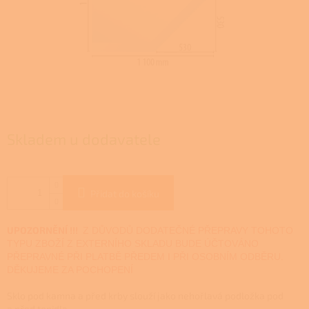
Skladem u dodavatele
Přidat do košíku
UPOZORNĚNÍ !!!
Z DŮVODŮ DODATEČNÉ PŘEPRAVY TOHOTO
TYPU ZBOŽÍ Z EXTERNÍHO SKLADU BUDE ÚČTOVÁNO
PŘEPRAVNÉ PŘI PLATBĚ PŘEDEM I PŘI OSOBNÍM ODBĚRU.
DĚKUJEME ZA POCHOPENÍ
Sklo pod kamna a před krby slouží jako nehořlavá podložka pod
a před topidla.