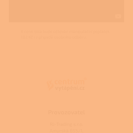
K ceně skla bude účtován manipulační poplatek
182 Kč i v případě osobního odběru.
Z
á
p
a
t
í
Provozovatel
RJ-Trading s.r.o.
Amurská 855/1,