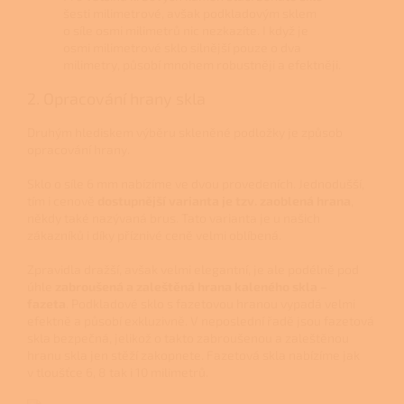
šesti milimetrové, avšak podkladovým sklem
o síle osmi milimetrů nic nezkazíte. I když je
osmi milimetrové sklo silnější pouze o dva
milimetry, působí mnohem robustněji a efektněji.
2. Opracování hrany skla
Druhým hlediskem výběru skleněné podložky je způsob
opracování hrany.
Sklo o síle 6 mm nabízíme ve dvou provedeních. Jednodušší,
tím i cenově
dostupnější varianta je tzv. zaoblená hrana
,
někdy také nazývaná brus. Tato varianta je u našich
zákazníků i díky příznivé ceně velmi oblíbená.
Zpravidla dražší, avšak velmi elegantní, je ale podélně pod
úhle
zabroušená a zaleštěná hrana kaleného skla –
fazeta
. Podkladové sklo s fazetovou hranou vypadá velmi
efektně a působí exkluzivně. V neposlední řadě jsou fazetová
skla bezpečná, jelikož o takto zabroušenou a zaleštěnou
hranu skla jen stěží zakopnete. Fazetová skla nabízíme jak
v tloušťce 6, 8 tak i 10 milimetrů.