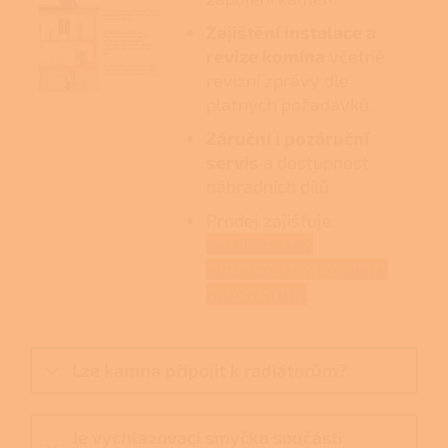
Zajištění instalace a
revize komína
včetně
revizní zprávy dle
platných požadavků.
Záruční i pozáruční
servis
a dostupnost
náhradních dílů.
Prodej zajišťuje
certifikovaný
autorizovaný prodejce
HAAS+SOHN
.
Lze kamna připojit k radiátorům?
Je vychlazovací smyčka součástí