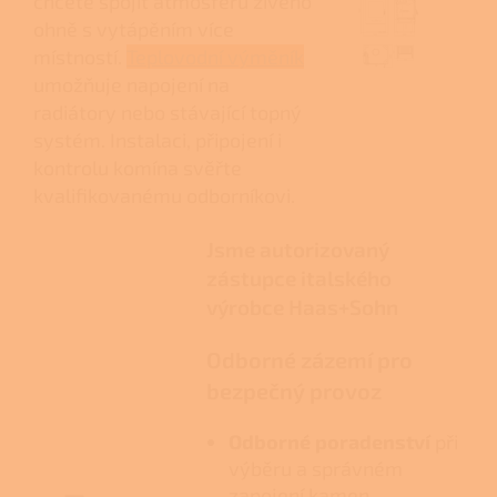
chcete spojit atmosféru živého
ohně s vytápěním více
místností.
Teplovodní výměník
umožňuje napojení na
radiátory nebo stávající topný
systém. Instalaci, připojení i
kontrolu komína svěřte
kvalifikovanému odborníkovi.
Jsme autorizovaný
zástupce italského
výrobce Haas+Sohn
Odborné zázemí pro
bezpečný provoz
Odborné poradenství
při
výběru a správném
zapojení kamen.