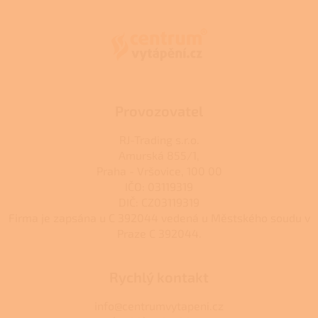
á
p
a
t
í
Provozovatel
RJ-Trading s.r.o.
Amurská 855/1,
Praha - Vršovice, 100 00
IČO: 03119319
DIČ: CZ03119319
Firma je zapsána u C 392044 vedená u Městského soudu v
Praze C 392044.
Rychlý kontakt
info@centrumvytapeni.cz