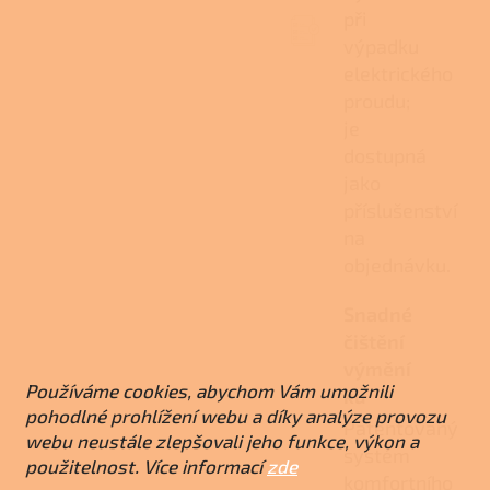
při
výpadku
elektrického
proudu;
je
dostupná
jako
příslušenství
na
objednávku.
Snadné
čištění
výmění
Používáme cookies, abychom Vám umožnili
ku
pohodlné prohlížení webu a díky analýze provozu
Patentovaný
webu neustále zlepšovali jeho funkce, výkon a
systém
použitelnost. Více informací
zde
komfortního