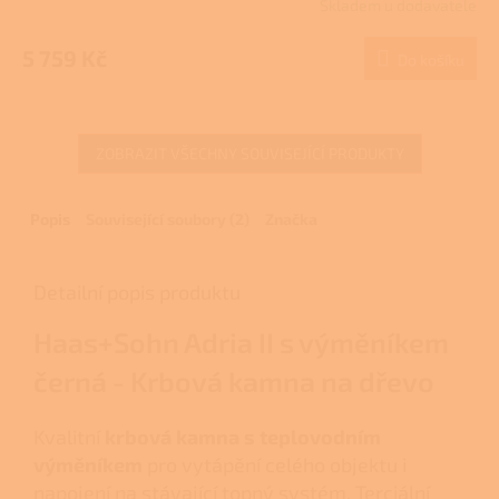
Skladem u dodavatele
5 759 Kč
Do košíku
ZOBRAZIT VŠECHNY SOUVISEJÍCÍ PRODUKTY
Popis
Související soubory (2)
Značka
Detailní popis produktu
Haas+Sohn Adria II s výměníkem
černá - Krbová kamna na dřevo
Kvalitní
krbová kamna s teplovodním
výměníkem
pro vytápění celého objektu i
napojení na stávající topný systém. Terciální