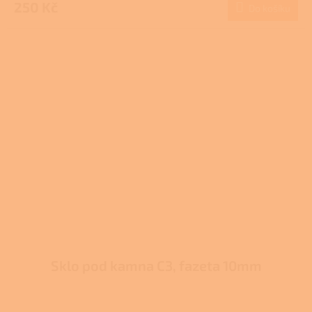
produktu
250 Kč
Do košíku
je
3,7
z
5
hvězdiček.
Sklo pod kamna C3, fazeta 10mm