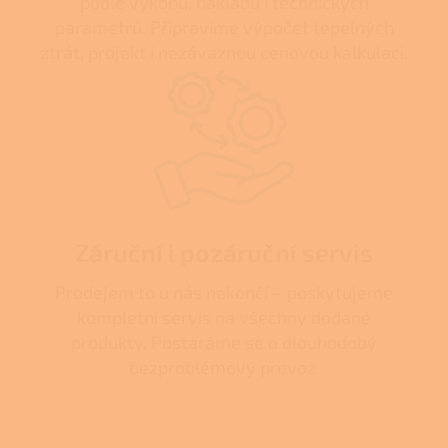
podle výkonu, nákladů i technických
parametrů. Připravíme výpočet tepelných
ztrát, projekt i nezávaznou cenovou kalkulaci.
Záruční i pozáruční servis
Prodejem to u nás nekončí – poskytujeme
kompletní servis na všechny dodané
produkty. Postaráme se o dlouhodobý
bezproblémový provoz.
Z