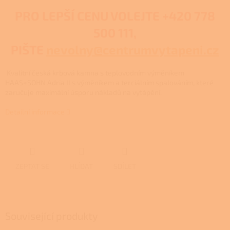
PRO LEPŠÍ CENU VOLEJTE
+420 778
500 111,
PIŠTE
nevolny@centrumvytapeni.cz
Kvalitní česká krbová kamna s teplovodním výměníkem
HAAS+SOHN Adria II s výměníkem a terciálním spalováním, které
zaručuje maximální úsporu nákladů na vytápění.
Detailní informace
ZEPTAT SE
HLÍDAT
SDÍLET
Související produkty