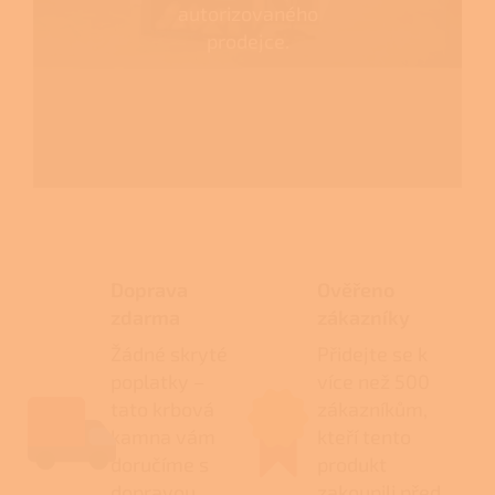
autorizovaného
prodejce.
Doprava
Ověřeno
zdarma
zákazníky
Žádné skryté
Přidejte se k
poplatky –
více než 500
tato krbová
zákazníkům,
kamna vám
kteří tento
doručíme s
produkt
dopravou
zakoupili před