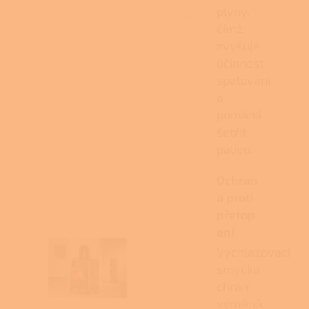
plyny,
čímž
zvyšuje
účinnost
spalování
a
pomáhá
šetřit
palivo.
Ochran
a proti
přetop
ení
Vychlazovací
smyčka
chrání
výměník