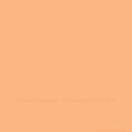
Faren Fireglass - Chemický čistič skla
Skladem
Průměrné
hodnocení