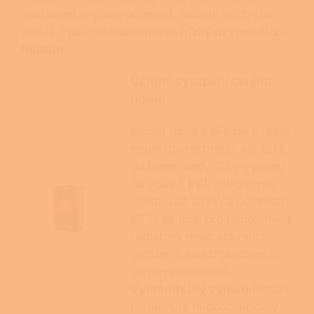
spalování zvyšuje účinnost, snižuje spotřebu
paliva a pomáhá dosahovat
nízkých emisních
hodnot
.
Účinné vytápění celého
domu
Model Adria II předává teplo
nejen do místnosti, ale také
do topné vody. Díky výkonu
do vody
5 kW
, celkovému
výkonu až 10 kW a účinnosti
83 % se hodí pro napojení na
radiátory nebo stávající
systém s elektrokotlem či
plynovým kotlem.
Vyměnitelný výměník
navíc
usnadňuje budoucí úpravy