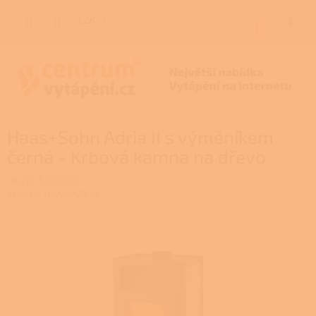
Přejít
na
CZK
NÁKUP
obsah
KOŠÍK
Haas+Sohn Adria II s výměníkem
černá - Krbová kamna na dřevo
0431015000000
Značka:
HAAS+SOHN