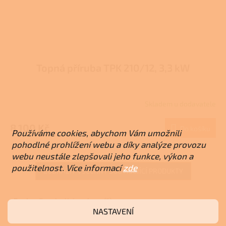
Topná příruba TPK 210/12, 3,3 kW
Skladem u dodavatele
8 100 Kč
Do košíku
Používáme cookies, abychom Vám umožnili
pohodlné prohlížení webu a díky analýze provozu
webu neustále zlepšovali jeho funkce, výkon a
použitelnost. Více informací
zde
ZOBRAZIT VŠECHNY SOUVISEJÍCÍ PRODUKTY
Popis
Související soubory (1)
NASTAVENÍ