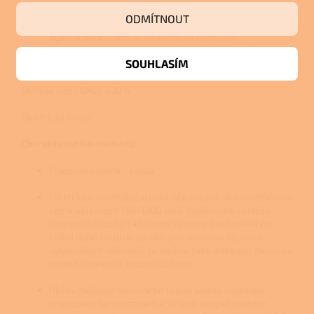
Detailní popis produktu
ODMÍTNOUT
Upozornění:
Zboží je skladem na extermín
skladu, proto i při osobním oběru bude účtováno
SOUHLASÍM
poštovné a balné. Děkujeme za pochopení!
Ohřívač vody OKCE 500 S
Elektrický boiler
Charakteristika ohřívačů
Pracovní poloha - svislá
Elektrické akumulační ohřívače určené pro zavěšení na
zeď o objemech 160-1000 litrů. Vodorovné rozteče
kotevních šroubů (450 mm) výrobce zachovává po
celou dobu historie výroby pro snadnou výměnu
vysloužilých ohřívačů. Je možno také dokoupit závěs na
rozteč kotevních šroubů 350 mm.
Ohřev zajišťuje keramické topné těleso ovládané
provozním termostatem a jištěné bezpečnostním