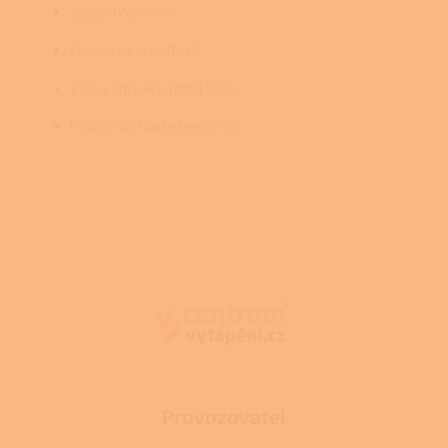
Příkon
[W] 2 200
Elektrické krytí IP 45
Výška ohřívače [mm] 1924
Průměr ohřívače [mm] 700
Z
á
p
a
t
í
Provozovatel