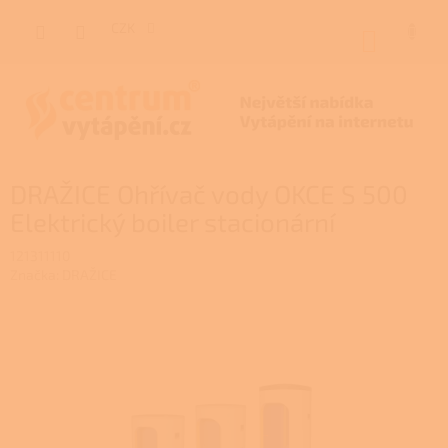
Přejít
na
CZK
NÁKUP
obsah
KOŠÍK
DRAŽICE Ohřívač vody OKCE S 500
Elektrický boiler stacionární
121311110
Značka:
DRAŽICE