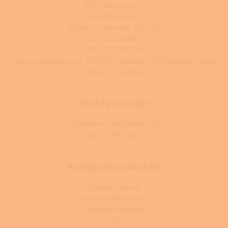
RJ-Trading s.r.o.
Amurská 855/1,
Praha - Vršovice, 100 00
IČO: 03119319
DIČ: CZ03119319
Firma je zapsána u C 392044 vedená u Městského soudu v
Praze C 392044.
Rychlý kontakt
info@centrumvytapeni.cz
(+420) 778 500 111
Kategorie produktů:
Krbová kamna
Kuchyňská kamna
Peletová kamna
Krby