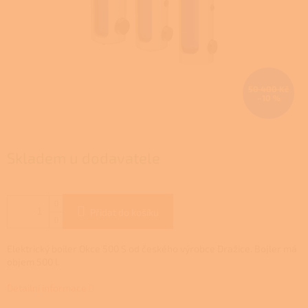
50 400 Kč
–10 %
Skladem u dodavatele
Přidat do košíku
Elektrický boiler Okce 500 S od českého výrobce Dražice. Bojler má
objem 500 l.
Detailní informace