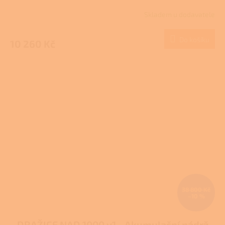
Skladem u dodavatele
Do košíku
10 260 Kč
38 800 Kč
–10 %
DRAŽICE NAD 1000 v1 - Akumulační nádrž