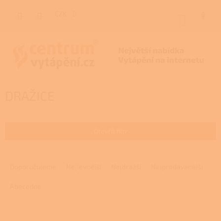
Přejít
na
CZK
NÁKUP
obsah
KOŠÍK
DRAŽICE
Otevřít filtr
Ř
a
Doporučujeme
Nejlevnější
Nejdražší
Nejprodávanější
z
e
Abecedně
n
í
V
p