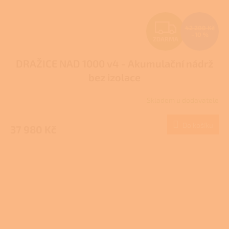
Z
42 200 Kč
–10 %
ZDARMA
D
DRAŽICE NAD 1000 v4 - Akumulační nádrž
A
bez izolace
R
Skladem u dodavatele
M
Do košíku
37 980 Kč
A