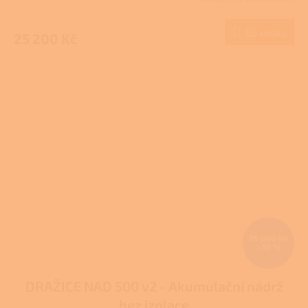
M
Do košíku
25 200 Kč
A
25 800 Kč
–10 %
DRAŽICE NAD 500 v2 - Akumulační nádrž
bez izolace