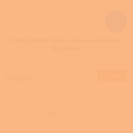
30 000 Kč
–10 %
DRAŽICE NAD 750 v2 - Akumulační nádrž
bez izolace
Skladem u dodavatele
Do košíku
27 000 Kč
NAČÍST 18 DALŠÍCH
S
1
5
t
O
r
80
položek celkem
v
á
l
NAHORU
n
á
k