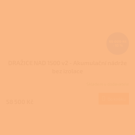
65 000 Kč
–10 %
DRAŽICE NAD 1500 v2 - Akumulační nádrže
bez izolace
Skladem u dodavatele
Do košíku
58 500 Kč