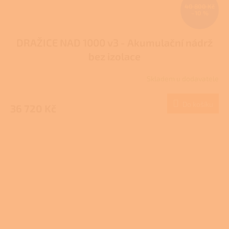
40 800 Kč
–10 %
DRAŽICE NAD 1000 v3 - Akumulační nádrž
bez izolace
Skladem u dodavatele
Do košíku
36 720 Kč