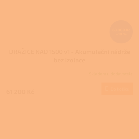
68 000 Kč
–10 %
DRAŽICE NAD 1500 v1 - Akumulační nádrže
bez izolace
Skladem u dodavatele
Do košíku
61 200 Kč