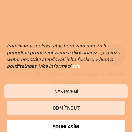
Používáme cookies, abychom Vám umožnili
pohodlné prohlížení webu a díky analýze provozu
72 500 Kč
–10 %
webu neustále zlepšovali jeho funkce, výkon a
použitelnost. Více informací
zde
DRAŽICE NAD 2000 v1 - Akumulační nádrže
bez izolace
NASTAVENÍ
Skladem u dodavatele
ODMÍTNOUT
Do košíku
65 250 Kč
SOUHLASÍM