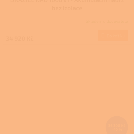
bez izolace
Skladem u dodavatele
Do košíku
34 920 Kč
36 300 Kč
–10 %