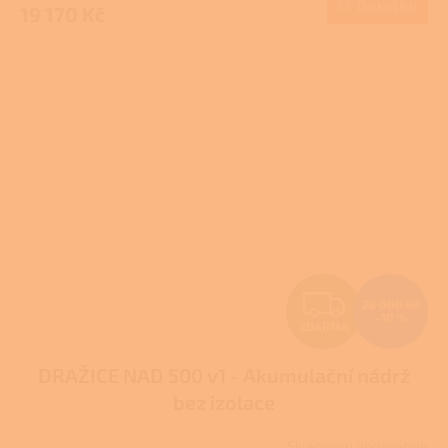
Do košíku
19 170 Kč
Z
28 000 Kč
–10 %
ZDARMA
D
DRAŽICE NAD 500 v1 - Akumulační nádrž
A
bez izolace
R
Skladem u dodavatele