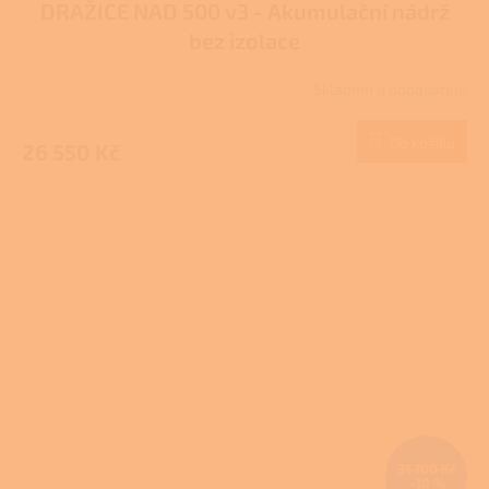
DRAŽICE NAD 500 v3 - Akumulační nádrž
bez izolace
Skladem u dodavatele
Do košíku
26 550 Kč
31 700 Kč
–10 %