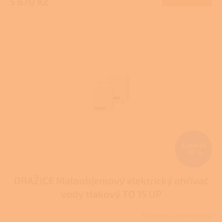
5 670 Kč
6 300 Kč
–10 %
DRAŽICE Maloobjemový elektrický ohřívač
vody tlakový TO 15 UP
Skladem u dodavatele