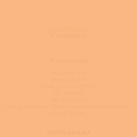
d
o
v
Z
a
á
c
á
n
í
p
í
p
a
r
t
v
í
k
y
v
ý
Provozovatel
p
i
RJ-Trading s.r.o.
s
Amurská 855/1,
u
Praha - Vršovice, 100 00
IČO: 03119319
DIČ: CZ03119319
Firma je zapsána u C 392044 vedená u Městského soudu v
Praze C 392044.
Rychlý kontakt