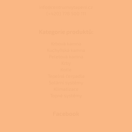
info@centrumvytapeni.cz
(+420) 778 500 111
Kategorie produktů:
Krbová kamna
Kuchyňská kamna
Peletová kamna
Krby
Kotle
Tepelná čerpadla
Solární systémy
Klimatizace
Topné systémy
Facebook