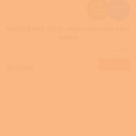
Z
32 800 Kč
–10 %
ZDARMA
D
DRAŽICE NAD 750 v1 - Akumulační nádrž bez
A
izolace
R
Skladem u dodavatele
M
Do košíku
29 520 Kč
A