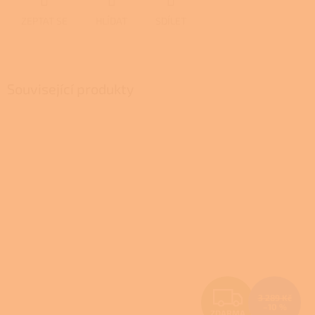
ZEPTAT SE
HLÍDAT
SDÍLET
Související produkty
Z
3 289 Kč
–10 %
ZDARMA