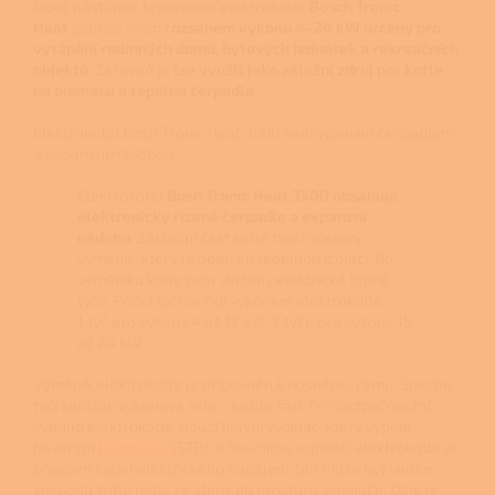
Nové nástěnné teplovodní elektrokotle
Bosch Tronic
Heat
jsou se svým
rozsahem výkonů 4–24 kW určeny pro
vytápění rodinných domů, bytových jednotek a rekreačních
objektů.
Zároveň je
lze využít jako záložní zdroj pro kotle
na biomasu a tepelná čerpadla.
Elektrokotel Bosh Tronic Heat 3000 není vybaven čerpadlem
a expanzní nádobou.
Elektrokotel
Bosh Tronic Heat 3500 obsahuje
elektronicky řízené čerpadlo a expanzní
nádobu
. Základní část kotle tvoří ocelový
výměník, který je opatřen tepelnou izolací. Do
výměníku kotle jsou vloženy elektrické topné
tyče. Počet tyčí se řídí výkonem elektrokotle.
1 tyč pro výkony 4 až 12 kW, 2 tyče pro výkony 15
až 24 kW.
Výměník elektrokotle je připevněn k nosnému rámu. Spínání
tyčí zajišťují výkonová relé v každé fázi. Pro bezpečnostní
vypnutí elektrokotle slouží hlavní vypínač, který vypíná
havarijní
termostat
(STB). K hlavnímu vypínači elektrokotle je
připojen kabel elektrického napájení, ten může být veden
zespodu kotle nebo ze stěny do prostoru vypínače. Dále je