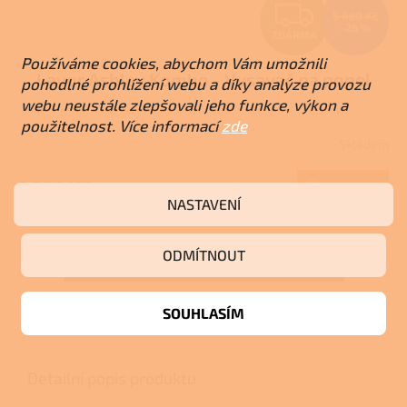
Z
5 460 Kč
–26 %
ZDARMA
D
Používáme cookies, abychom Vám umožnili
Lavor Ashley Kombo - Vysavač na popel
A
pohodlné prohlížení webu a díky analýze provozu
webu neustále zlepšovali jeho funkce, výkon a
R
použitelnost. Více informací
zde
Skladem
Průměrné
M
hodnocení
produktu
3 990 Kč
Do košíku
A
je
NASTAVENÍ
3,0
z
5
ODMÍTNOUT
ZOBRAZIT VŠECHNY SOUVISEJÍCÍ PRODUKTY
hvězdiček.
SOUHLASÍM
Popis
Detailní popis produktu