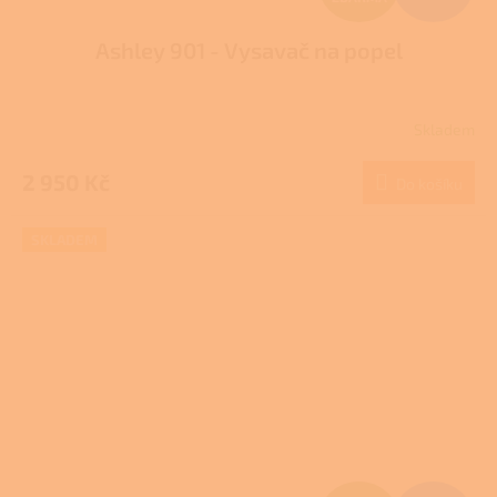
D
Ashley 901 - Vysavač na popel
A
R
Skladem
M
2 950 Kč
Do košíku
A
SKLADEM