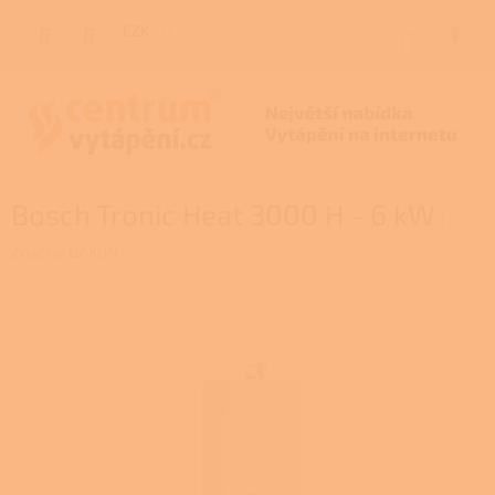
Přejít
na
CZK
NÁKUP
obsah
KOŠÍK
Bosch Tronic Heat 3000 H - 6 kW
1
Značka:
DAKON