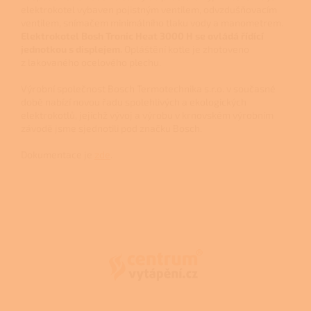
elektrokotel vybaven pojistným ventilem, odvzdušňovacím
ventilem, snímačem minimálního tlaku vody a manometrem.
Elektrokotel Bosh Tronic Heat 3000 H se ovládá řídící
jednotkou s displejem.
Opláštění kotle je zhotoveno
z lakovaného ocelového plechu.
Výrobní společnost Bosch Termotechnika s.r.o. v současné
době nabízí novou řadu spolehlivých a ekologických
elektrokotlů, jejichž vývoj a výrobu v krnovském výrobním
závodě jsme sjednotili pod značku Bosch.
Dokumentace je
zde
.
Z
á
p
a
t
í