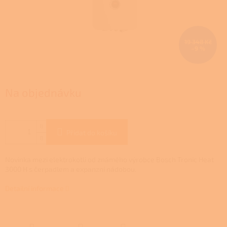
19 348 Kč
–9 %
Na objednávku
Přidat do košíku
Novinka mezi elektrokotli od známého výrobce Bosch Tronic Heat
3000 H s čerpadlem a expanzní nádobou.
Detailní informace