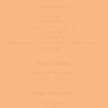
Provozovatel
RJ-Trading s.r.o.
Amurská 855/1,
Praha - Vršovice, 100 00
IČO: 03119319
DIČ: CZ03119319
Firma je zapsána u C 392044 vedená u Městského soudu v
Praze C 392044.
Rychlý kontakt
info@centrumvytapeni.cz
(+420) 778 500 111
Kategorie produktů:
Krbová kamna
Kuchyňská kamna