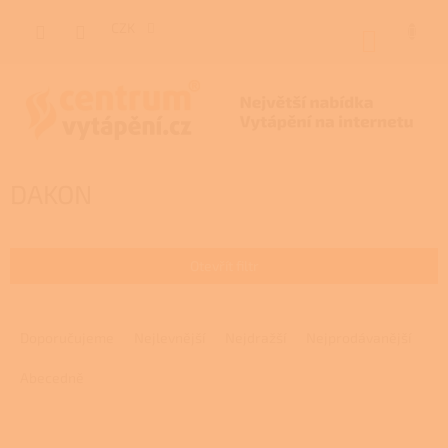
Přejít
na
CZK
NÁKUP
obsah
KOŠÍK
DAKON
Otevřít filtr
Ř
a
Doporučujeme
Nejlevnější
Nejdražší
Nejprodávanější
z
e
Abecedně
n
í
V
p