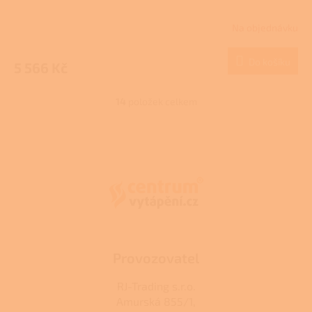
Na objednávku
Do košíku
5 566 Kč
14
položek celkem
O
v
l
Z
á
á
d
p
a
a
c
t
í
í
p
r
v
k
Provozovatel
y
v
RJ-Trading s.r.o.
ý
Amurská 855/1,
p