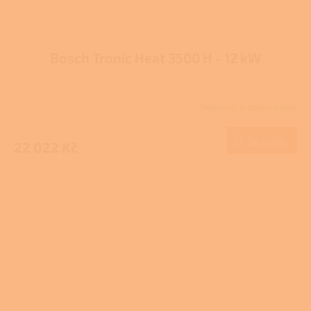
Bosch Tronic Heat 3500 H - 12 kW
Skladem u dodavatele
Do košíku
22 022 Kč