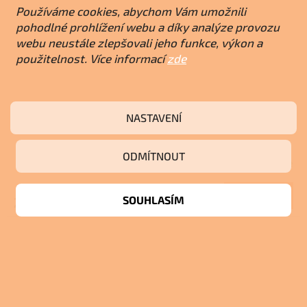
Používáme cookies, abychom Vám umožnili
pohodlné prohlížení webu a díky analýze provozu
webu neustále zlepšovali jeho funkce, výkon a
použitelnost. Více informací
zde
Bosch Tronic Heat 3500 H - 18 kW
NASTAVENÍ
ODMÍTNOUT
Skladem u dodavatele
Do košíku
SOUHLASÍM
23 716 Kč