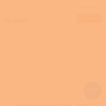
Na objednávku
Do košíku
20 200 Kč
23 704 Kč
–2 %
Bosch Tronic Heat 3000 H - 24 kW