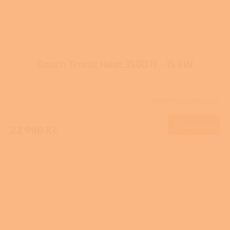
Bosch Tronic Heat 3500 H - 15 kW
Skladem u dodavatele
Do košíku
22 990 Kč