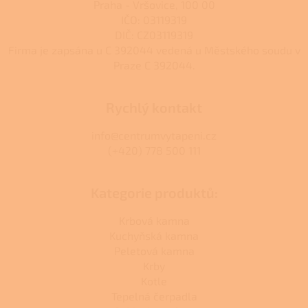
Praha - Vršovice, 100 00
i
s
IČO: 03119319
u
DIČ: CZ03119319
Firma je zapsána u C 392044 vedená u Městského soudu v
Praze C 392044.
Rychlý kontakt
info@centrumvytapeni.cz
(+420) 778 500 111
Kategorie produktů:
Krbová kamna
Kuchyňská kamna
Peletová kamna
Krby
Kotle
Tepelná čerpadla