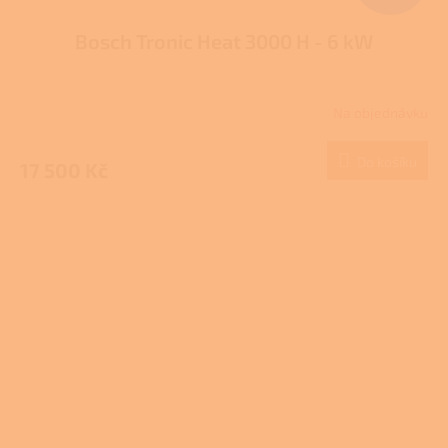
Bosch Tronic Heat 3000 H - 6 kW
Na objednávku
Do košíku
17 500 Kč