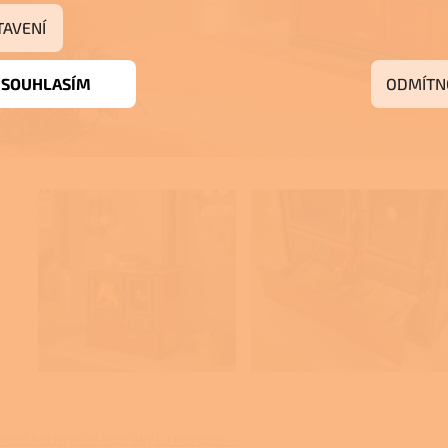
TAVENÍ
SOUHLASÍM
ODMÍTN
nout kuchyňské sporáky La Nordica >>