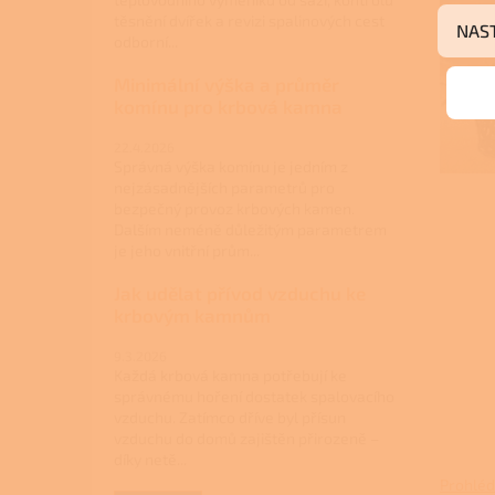
těsnění dvířek a revizi spalinových cest
NAS
odborní...
Minimální výška a průměr
komínu pro krbová kamna
22.4.2026
Správná výška komínu je jedním z
nejzásadnějších parametrů pro
bezpečný provoz krbových kamen.
Dalším neméně důležitým parametrem
je jeho vnitřní prům...
Jak udělat přívod vzduchu ke
krbovým kamnům
9.3.2026
Každá krbová kamna potřebují ke
správnému hoření dostatek spalovacího
vzduchu. Zatímco dříve byl přísun
vzduchu do domů zajištěn přirozeně –
díky netě...
Prohléd