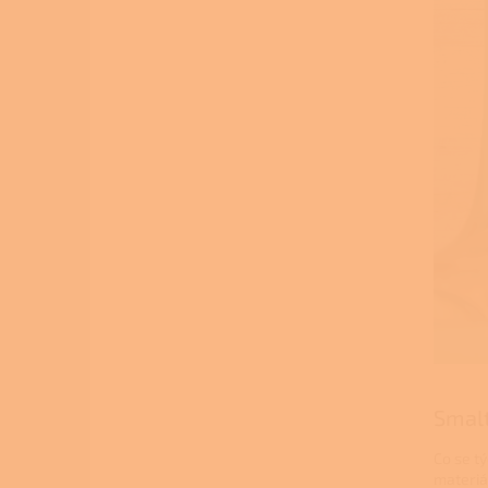
Smal
Co se t
materiá