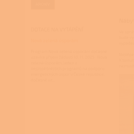
ARCHIV
Nábyt
DOTACE NA VYTÁPĚNÍ
Ve sprá
bude vy
Nová zelená úsporám
vypadaj
Program Nová zelená úsporám dočasně
Nejlépe
uzavírá příjem žádostí 10. 11. 2025 Nová
K tomut
zelená úsporám, jeden z
nemusíte
nejúspěšnějších programů na podporu
energetických úspor v České republice,
dočasně uz...