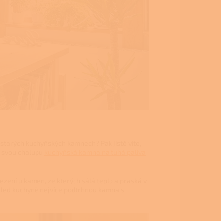
e starých kuchyňských kamnech? Pak jistě víte,
na svou chalupu
kuchyňská kamna na tuhá paliva
sezení u kamen, ze kterých sálá teplo a praská v
zhled kuchyně nejvíce podtrhnou kamna s