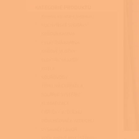
n
KATEGORIE PRODUKTŮ
e
l
Kamna a kotle s instalací
KUCHYŇSKÉ SPORÁKY
KRBOVÁ KAMNA
PELETOVÁ KAMNA
KRBOVÉ VLOŽKY
ELEKTRICKÉ KRBY
KOTLE
KOUŘOVODY
TEPELNÁ ČERPADLA
SOLÁRNÍ SYSTÉMY
KLIMATIZACE
ČISTIČKY VZDUCHU
ODVLHČOVAČE VZDUCHU
VYSAVAČE LAVOR
PODLAHOVÉ MYCÍ STROJE