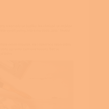
dny a komody se šuplíky. Na chalupě se nejlépe
e využít patiny, která mu dodá „léta“. Skvěle
ůžete nejen nábytek, ale i dekorace nebo stěny.
yrobíte opravdu zajímavé kousky. Bát se
 příběhy.