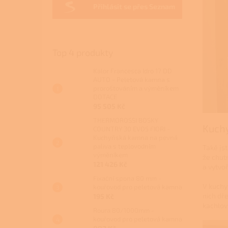
Přihlásit se přes Seznam
Top 4 produkty
Kalor Francesca Idro 17 DD
AUTO - Peletová kamna s
proroštováním a výměníkem
DOTACE
95 505 Kč
THERMOROSSI BOSKY
Kuch
COUNTRY 30 EVO5 FIORI -
Kuchyňská kamna na pevná
paliva s teplovodním
Také js
výměníkem
že chut
121 426 Kč
a vytvo
Fixační spona 80 mm -
V kuchy
kouřovod pro peletová kamna
nich dř
195 Kč
kachlov
Roura 80/1000mm -
kouřovod pro peletová kamna