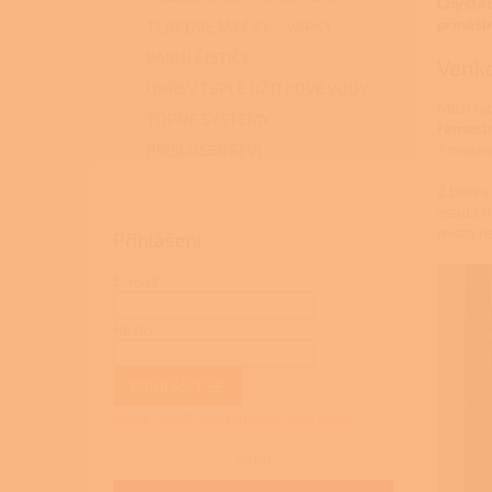
Chystát
přináší
TLAKOVÉ MYČKY - VAPKY
PARNÍ ČISTIČE
Venko
OHŘEV TEPLÉ UŽITKOVÉ VODY
Mezi ty
TOPNÉ SYSTÉMY
řemesln
PŘÍSLUŠENSTVÍ
z masiv
Z barev 
vsadit 
místa n
Přihlášení
E-mail
Heslo
PŘIHLÁSIT SE
Nová registrace
Zapomenuté heslo
nebo