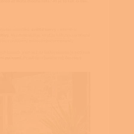
rou už máte dlouhá léta? Ať je to tak, či tak,
bytku i doplňků,
světlé barvy
v interiéru,
otivy
. Nejvhodnější je, když je nábytek vyrobený
ý nebo vyzdobený malovanými ornamenty.
ních tónech. Více než na lesklý povrch je potřeba
mi policemi
. Právě tam budete mít dostatek