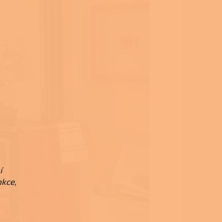
í
nkce,