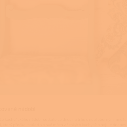
tované nádobí
ýče kuchyňského nádobí, setkáte se dnes na trhu s nepřeberným množstv
l, který přečkal staletí a o své místo v českých kuchyních bojuje dodn