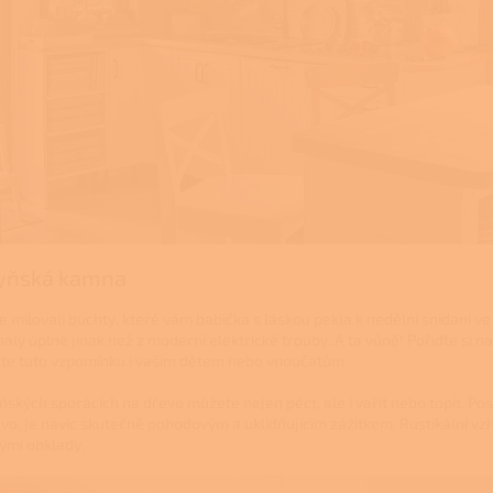
yňská kamna
te milovali buchty, které vám babička s láskou pekla k nedělní snídani v
naly úplně jinak než z moderní elektrické trouby. A ta vůně! Pořiďte si 
řte tuto vzpomínku i vašim dětem nebo vnoučatům.
ňských sporácích na dřevo můžete nejen péct, ale i vařit nebo topit. Po
evo, je navíc skutečně pohodovým a uklidňujícím zážitkem. Rustikální v
ými obklady.