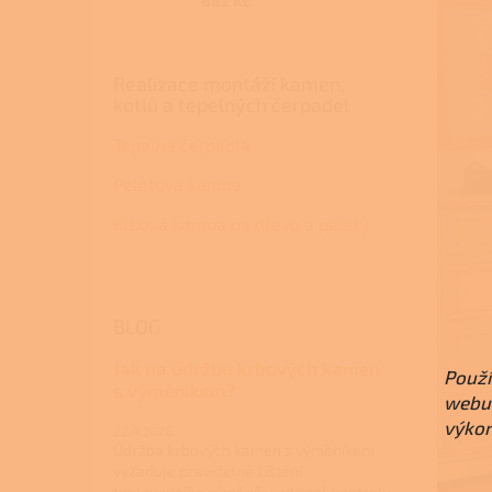
882 Kč
Realizace montáží kamen,
kotlů a tepelných čerpadel
Tepelná čerpadla
Peletová kamna
Krbová kamna na dřevo a pelety
BLOG
Jak na údržbu krbových kamen
Použí
s výměníkem?
webu 
výkon
22.4.2026
Údržba krbových kamen s výměníkem
vyžaduje pravidelné čištění
teplovodního výměníku od sazí, kontrolu