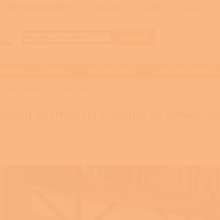
OBCHODNÍ PODMÍNKY
REKLAMACE
GDPR
BLOG
HLEDAT
DOTACE NA VYTÁPĚNÍ
FOTOVOLTAIKA
TEPELNÁ ČERPADLA
 ve venkovském či rustikálním stylu
zařídit kuchyni na chalupě ve venkovsk
21