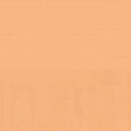
e se zařizovat kuchyni na své nové chalupě nebo jen renovujete tu, kte
me vám tipy, jak zařídit kuchyni ve venkovském stylu.
vský styl
pické prvky venkovského či rustikálního stylu patří
přírodní materiály
ná
é detaily
, pohodlný masivní nábytek a
kostkované vzory či florální m
ního dřeva a je do detailů řemeslně opracovaný. Může být patinovan
dominuje bílá barva. Dobře ji doplňují pastelové barvy a barvy v přírod
na matný vzhled. V tomto stylu se velmi často můžete setkat s
otevřený
a vystavení všeho, co vnáší do interiéru venkovskou náladu.