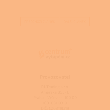
PŘEDCHOZÍ ČLÁNEK
DALŠÍ ČLÁNEK
Z
á
p
a
t
í
Provozovatel
RJ-Trading s.r.o.
Amurská 855/1,
Praha - Vršovice, 100 00
IČO: 03119319
DIČ: CZ03119319