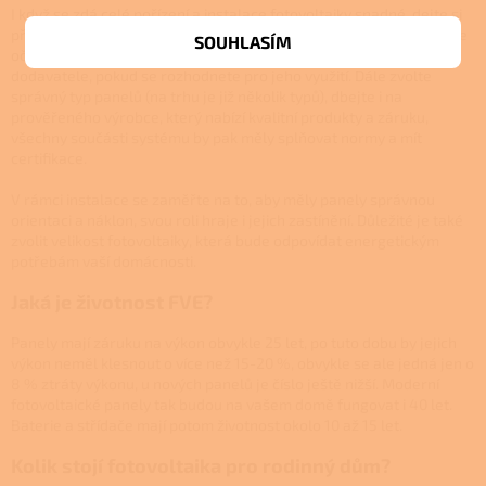
I když se zdá celé pořízení a instalace fotovoltaiky snadné, dejte si
při tom pozor na několik zásadních bodů, které zajistí, že splní vaše
SOUHLASÍM
očekávání a vy opravdu ušetříte. Tím prvním je výběr správného
dodavatele, pokud se rozhodnete pro jeho využití. Dále zvolte
správný typ panelů (na trhu je již několik typů), dbejte i na
prověřeného výrobce, který nabízí kvalitní produkty a záruku,
všechny součásti systému by pak měly splňovat normy a mít
certifikace.
V rámci instalace se zaměřte na to, aby měly panely správnou
orientaci a náklon, svou roli hraje i jejich zastínění. Důležité je také
zvolit velikost fotovoltaiky, která bude odpovídat energetickým
potřebám vaší domácnosti.
Jaká je životnost FVE?
Panely mají záruku na výkon obvykle 25 let, po tuto dobu by jejich
výkon neměl klesnout o více než 15-20 %, obvykle se ale jedná jen o
8 % ztráty výkonu, u nových panelů je číslo ještě nižší. Moderní
fotovoltaické panely tak budou na vašem domě fungovat i 40 let.
Baterie a střídače mají potom životnost okolo 10 až 15 let.
Kolik stojí fotovoltaika pro rodinný dům?