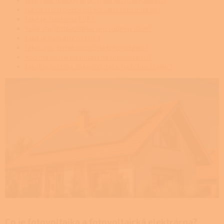
Na co si dát pozor při pořízení fotovoltaiky?
Jaká je životnost FVE?
Kolik stojí fotovoltaika pro rodinný dům?
Jaká je návratnost FVE?
Jakou jde získat dotaci na fotovoltaiku?
Kdo má nárok na dotaci na fotovoltaiku?
Jak dlouho trvá získání dotace na fotovoltaiku?
Co je fotovoltaika a fotovoltaická elektrárna?