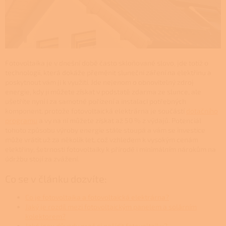
Fotovoltaika je v dnešní době často skloňované slovo, jde totiž o
technologii, která dokáže přeměnit sluneční záření na elektřinu a
poskytnout vám ji k využití. Jde nejenom o obnovitelný zdroj
energie, kdy ji můžete získat v podstatě zdarma ze slunce, ale
ušetříte nyní i za samotné pořízení a instalaci potřebných
komponent, protože fotovoltaická elektrárna je součástí
dotačního
programu
a vy na ní můžete získat až 50 % z výdajů. Potenciál
tohoto způsobu výroby energie stále stoupá a vám se investice
může vrátit už za několik let, což vzhledem k vysokým cenám
elektřiny, šetrnosti fotovoltaiky k přírodě i minimálním nárokům na
údržbu stojí za zvážení.
Co se v článku dozvíte:
Co je fotovoltaika a fotovoltaická elektrárna?
Jaký je rozdíl mezi fotovoltaickým panelem a solárním
kolektorem?
Jaké jsou důvody proč si pořídit fotovoltaiku?