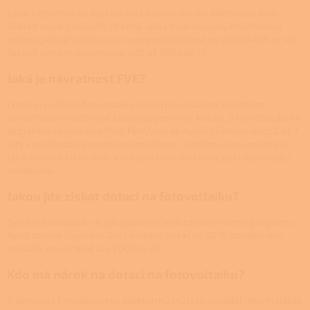
Cena fotovoltaické elektrárny závisí na mnoha faktorech. Jako
příklad může posloužit středně velký dům obývaný čtyřčlennou
rodinou, která vyžaduje co nejmenší závislost na dodávkách ze sítě.
Takový systém stojí zhruba 400 až 500 tisíc Kč.
Jaká je návratnost FVE?
I když je pořízení fotovoltaiky poměrně nákladná záležitost,
návratnost investované částky je poměrně krátká, a to i vzhledem k
aktuálním cenám elektřiny. Pohybuje se nyní v průměru mezi 2 až 7
lety v závislosti na nastaveném výkonu i systému, svou roli hraje
také velikost elektrárny a výkupní cena elektřiny, pokud přebytky
prodáváte.
Jakou jde získat dotaci na fotovoltaiku?
Systém fotovoltaiky a jeho pořízení je dotováno v rámci programu
Nová zelená úsporám. Zpět můžete získat až 50 % uznatelných
nákladů, maximálně ale 200 tisíc Kč.
Kdo má nárok na dotaci na fotovoltaiku?
O dotaci na fotovoltaickou elektrárnu můžete požádat jako majitelé