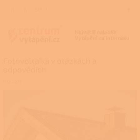
Přejít
na
CZK
NÁKUP
obsah
KOŠÍK
Fotovoltaika v otázkách a
odpovědích
4.12.2023