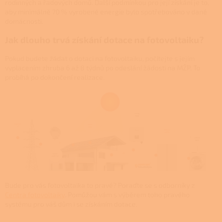
rodinných a řadových domů. Další podmínkou pro její získání je to,
aby minimálně 70 % vyrobené energie bylo spotřebováno v dané
domácnosti.
Jak dlouho trvá získání dotace na fotovoltaiku?
Pokud budete žádat o dotaci na fotovoltaiku, počítejte s jejím
vyplacením zhruba 6 až 8 týdnů po odeslání žádosti na MŽP. To
probíhá po dokončení realizace.
Bude pro vás fotovoltaika to pravé? Poraďte se s odborníky z
Centra fotovoltaiky
. Pomůžou vám s výběrem toho pravého
systému pro váš dům i se získáním dotace.