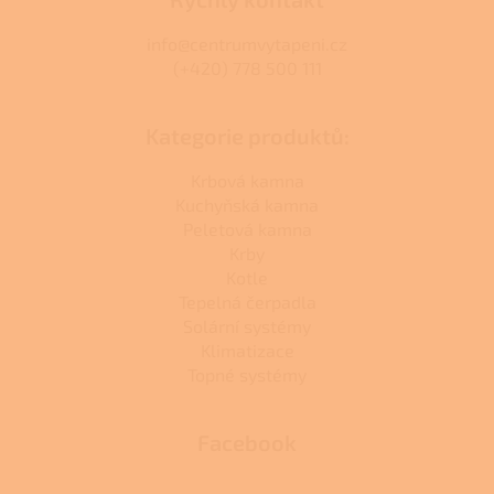
info@centrumvytapeni.cz
(+420) 778 500 111
Kategorie produktů:
Krbová kamna
Kuchyňská kamna
Peletová kamna
Krby
Kotle
Tepelná čerpadla
Solární systémy
Klimatizace
Topné systémy
Facebook