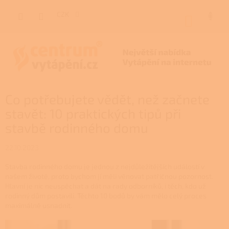
Přejít
na
CZK
NÁKUP
obsah
KOŠÍK
Co potřebujete vědět, než začnete
stavět: 10 praktických tipů při
stavbě rodinného domu
22.10.2023
Stavba rodinného domu je jednou z nejdůležitějších událostí v
našem životě, proto bychom jí měli věnovat patřičnou pozornost.
Hlavní je nic neuspěchat a dát na rady odborníků, i těch, kdo už
rodinný dům postavili. Těchto 10 bodů by vám mělo celý proces
maximálně usnadnit.