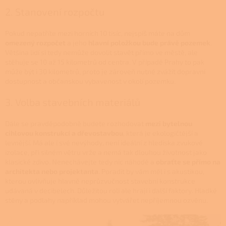
2. Stanovení rozpočtu
Pokud nepatříte mezi horních 10 tisíc, nejspíš máte na dům
omezený rozpočet
a jeho
hlavní položkou bude právě pozemek
.
Většina lidí si tedy nemůže dovolit stavět přímo ve městě, ale
stěhuje se 10 až 15 kilometrů od centra. V případě Prahy to pak
může být i 30 kilometrů, proto je zároveň nutné zvážit dopravní
dostupnost a občanskou vybavenost v okolí pozemku.
3. Volba stavebních materiálů
Dále se pravděpodobně budete rozhodovat
mezi bytelnou
cihlovou konstrukcí a dřevostavbou
, která je ekologičtější a
levnější. Má ale i své nevýhody, není ideální z hlediska zvukové
izolace, při silném větru vrže a nemá tak dlouhou životnost jako
klasické zdivo. Nenechávejte tedy nic náhodě a
obraťte se přímo na
architekta nebo projektanta
. Poradit by vám měl i s akustikou,
kterou ovlivňuje hlavně neprůzvučnost stavební konstrukce
udávaná v decibelech. Důležitou roli ale hrají i další faktory. Hladké
stěny a podlahy například mohou vytvářet nepříjemnou ozvěnu.