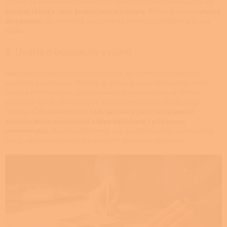
chránit se nejen kvalitním plotem. Důležitou funkci mají například
požární hlásiče nebo bezpečnostní kamery
. Přičemž dnešní
chytrá
domácnost
vás okamžitě upozorní na jakýkoliv problém, a to i na
dálku.
9. Úvaha o budoucím využití
Nakonec nezapomeňte popřemýšlet, jak jednotlivé místnosti
využijete v budoucnu. Priority se přece jen v průběhu času mění.
Jakmile děti vyrostou, potřebují více prostoru a pak se možná
odstěhují úplně, nebo naopak budou chtít v domě žít i se svojí
rodinou.
Čím variabilnější tedy prostory jsou, tím snadněji
změníte jejich uspořádání a lépe zvládnete i případnou
rekonstrukci.
Mnoha rodinám se pak osvědčil i jeden samostatný
pokoj, nejlépe v přízemí a s vlastním sociálním zařízením.