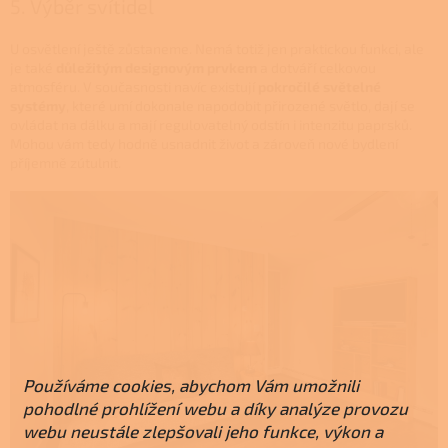
5. Výběr svítidel
U osvětlení ještě zůstaneme. Nemá totiž jen praktickou funkci, ale
je také
důležitým designovým prvkem
a dotváří celkovou
atmosféru. V současnosti navíc existují
pokročilé světelné
systémy
, které umí dokonale napodobit přirozené světlo, dají se
ovládat na dálku a mají regulovatelný odstín i intenzitu paprsků.
Mohou vám tedy hodně usnadnit život a zároveň nové bydlení
příjemně zútulnit.
Používáme cookies, abychom Vám umožnili
pohodlné prohlížení webu a díky analýze provozu
webu neustále zlepšovali jeho funkce, výkon a