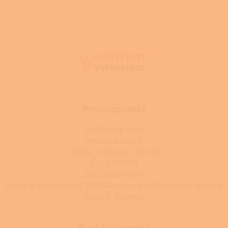
Z
á
p
a
t
í
Provozovatel
RJ-Trading s.r.o.
Amurská 855/1,
Praha - Vršovice, 100 00
IČO: 03119319
DIČ: CZ03119319
Firma je zapsána u C 392044 vedená u Městského soudu v
Praze C 392044.
Rychlý kontakt