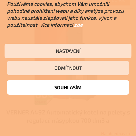
220 220 Kč
Používáme cookies, abychom Vám umožnili
pohodlné prohlížení webu a díky analýze provozu
webu neustále zlepšovali jeho funkce, výkon a
použitelnost. Více informací
zde
NASTAVENÍ
ODMÍTNOUT
SOUHLASÍM
VERNER A492 Automatický kotel na pelety s
regulací, násypkou 700 dm3 a
odpopelněním - KOTLÍKOVÁ DOTACE
Na objednávku