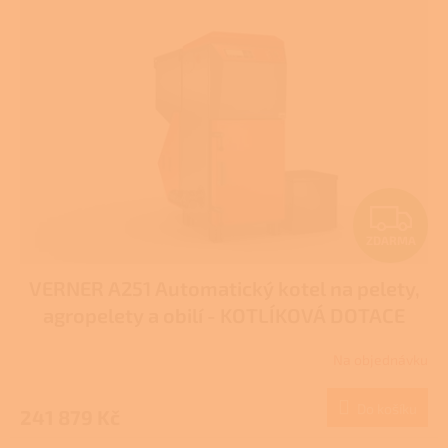
p
i
s
p
r
o
d
u
k
t
Z
ů
ZDARMA
D
VERNER A251 Automatický kotel na pelety,
A
agropelety a obilí - KOTLÍKOVÁ DOTACE
R
Na objednávku
M
Do košíku
241 879 Kč
A