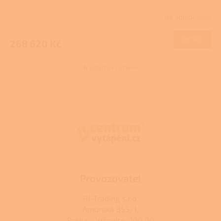
Na objednávku
DETAIL
268 620 Kč
4
položek celkem
O
v
l
Z
á
á
d
p
a
a
c
t
í
í
p
r
v
k
Provozovatel
y
v
RJ-Trading s.r.o.
ý
Amurská 855/1,
p
Praha - Vršovice, 100 00