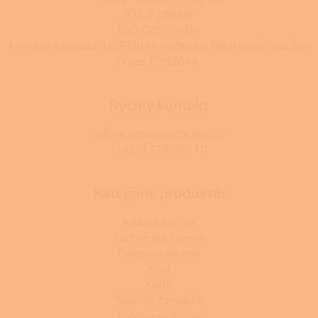
i
s
IČO: 03119319
u
DIČ: CZ03119319
Firma je zapsána u C 392044 vedená u Městského soudu v
Praze C 392044.
Rychlý kontakt
info@centrumvytapeni.cz
(+420) 778 500 111
Kategorie produktů:
Krbová kamna
Kuchyňská kamna
Peletová kamna
Krby
Kotle
Tepelná čerpadla
Solární systémy