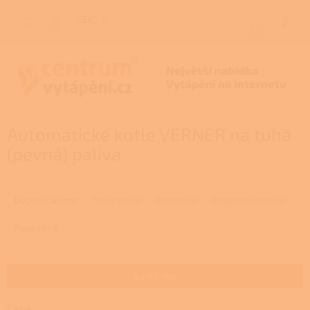
Přejít
na
CZK
NÁKUP
obsah
KOŠÍK
Automatické kotle VERNER na tuhá
(pevná) paliva
Ř
a
Doporučujeme
Nejlevnější
Nejdražší
Nejprodávanější
z
e
Abecedně
n
í
p
Zavřít filtr
r
o
Cena