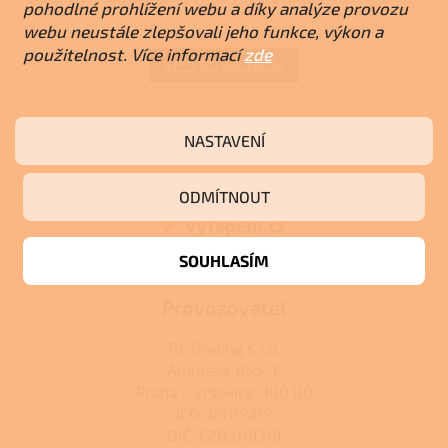
pohodlné prohlížení webu a díky analýze provozu
webu neustále zlepšovali jeho funkce, výkon a
použitelnost. Více informací
zde
ZPĚT DO OBCHODU
Z
NASTAVENÍ
á
p
a
ODMÍTNOUT
t
í
SOUHLASÍM
Provozovatel
RJ-Trading s.r.o.
Amurská 855/1,
Praha - Vršovice, 100 00
IČO: 03119319
DIČ: CZ03119319