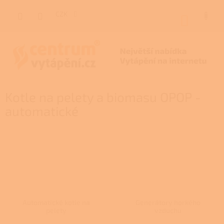
Přejít
na
CZK
NÁKUP
obsah
KOŠÍK
Kotle na pelety a biomasu OPOP -
automatické
Automatické kotle na
Generátory horkého
pelety
vzduchu