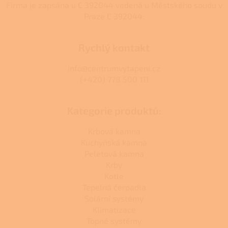
Firma je zapsána u C 392044 vedená u Městského soudu v
Praze C 392044.
Rychlý kontakt
info@centrumvytapeni.cz
(+420) 778 500 111
Kategorie produktů:
Krbová kamna
Kuchyňská kamna
Peletová kamna
Krby
Kotle
Tepelná čerpadla
Solární systémy
Klimatizace
Topné systémy