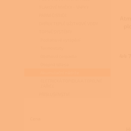
TLAKOVÉ MYČKY - VAPKY
PARNÍ ČISTIČE
Atm
OHŘEV TEPLÉ UŽITKOVÉ VODY
pl
TOPNÉ SYSTÉMY
pro
Podlahové vytápění
Termostaty
44 
Oběhová čerpadla
Otopná tělesa
Akumulační nádrže
ELETRICKÁ TOPIDLA A TEPELNÉ
ZÁŘIČE
PŘÍSLUŠENSTVÍ
Cena
H