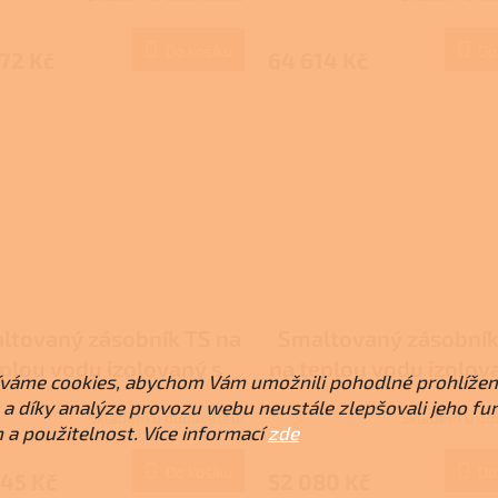
Do košíku
Do
72 Kč
64 614 Kč
ltovaný zásobník TS na
Smaltovaný zásobní
plou vodu izolovaný s
na teplou vodu izolov
váme cookies, abychom Vám umožnili pohodlné prohlížen
dním výměníkem 500 l
dvěma výměníky 50
a díky analýze provozu webu neustále zlepšovali jeho fu
Skladem u dodavatele
Skladem u do
 a použitelnost. Více informací
zde
Do košíku
Do
345 Kč
52 080 Kč