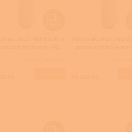
Z
ZDARMA
Z
D
os akumul. nádrž 500l s
Atmos akumul. nádrž 
A
ovoucím bojlerem 140l
plovoucím bojlerem 
R
o ohřev TUV+solár bez
pro ohřev TUV+solá
Skladem u dodavatele
Skladem u do
izolace typ DZ
izolací typ DZ
M
Do košíku
Do
00 Kč
48 300 Kč
A
Z