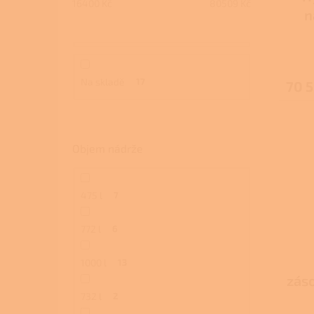
16400
Kč
80509
Kč
n
výmě
Na skladě
17
70 5
Objem nádrže
475 l
7
772 l
6
1000 l
13
zás
732 l
2