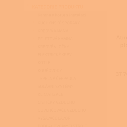
s
o
n
p
d
KATEGORIE PRODUKTŮ
e
r
u
l
Kamna a kotle s instalací
o
k
KUCHYŇSKÉ SPORÁKY
d
t
KRBOVÁ KAMNA
u
ů
Atm
k
PELETOVÁ KAMNA
t
pl
KRBOVÉ VLOŽKY
ů
pr
ELEKTRICKÉ KRBY
KOTLE
KOUŘOVODY
37 7
TEPELNÁ ČERPADLA
SOLÁRNÍ SYSTÉMY
KLIMATIZACE
ČISTIČKY VZDUCHU
ODVLHČOVAČE VZDUCHU
VYSAVAČE LAVOR
PODLAHOVÉ MYCÍ STROJE