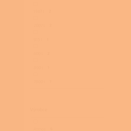
1507 l
2
2007 l
2
915 l
1
600 l
2
800 l
1
7800 l
1
Výrobce
Atmos
6