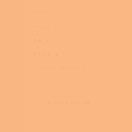
ATTACK
0
DRAŽICE
0
GSN
7
REGULUS
3
SCHINDLER+HOFMANN
0
VYMAZAT FILTRY
Položek k zobrazení:
17