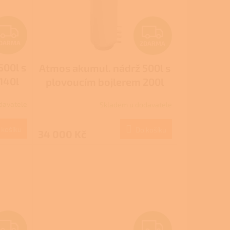
Z
Z
DARMA
ZDARMA
D
D
500l s
Atmos akumul. nádrž 500l s
A
A
140l
plovoucím bojlerem 200l
R
R
r s
pro ohřev TUV bez izolace
davatele
Skladem u dodavatele
typ DZ
M
M
 košíku
Do košíku
34 000 Kč
A
A
Z
Z