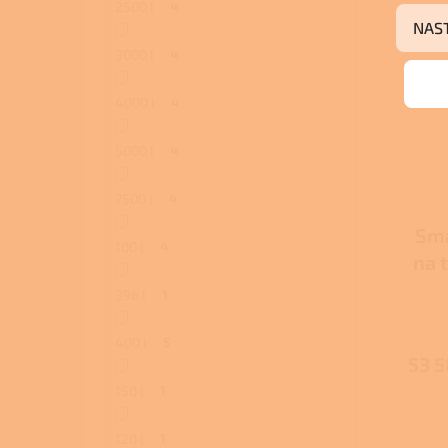
2500 l
4
NAS
3000 l
4
4000 l
4
5000 l
4
7500 l
4
Sma
100 l
4
na 
če
396 l
1
400 l
5
53 5
150 l
1
120 l
1