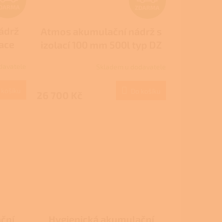
DARMA
ZDARMA
D
D
ádrž
Atmos akumulační nádrž s
A
A
lace
izolací 100 mm 500l typ DZ
R
R
davatele
Skladem u dodavatele
M
M
 košíku
Do košíku
26 700 Kč
A
A
ční
Hygienická akumulační