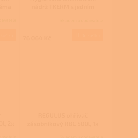
věma
nádrž TKERM s jedním
 PU
výměníkem - 500l, s PU
davatele
Skladem u dodavatele
ací
měkknou izolací
 košíku
Do košíku
76 064 Kč
č
REGULUS ohřívač
l, 2x
zásobníkový RBC 500l, 1x
ce
výměník, vč. izolace
davatele
Skladem u dodavatele