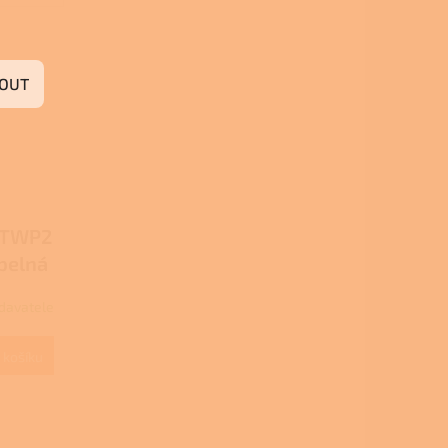
OUT
 TWP2
epelná
a
davatele
500 l
 košíku