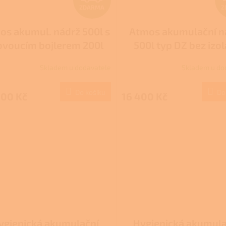
ZDARMA
Z
D
os akumul. nádrž 500l s
Atmos akumulační n
A
ovoucím bojlerem 200l
500l typ DZ bez izo
R
 ohřev TUV s izolací typ
Skladem u dodavatele
Skladem u do
DZ
M
Do košíku
Do
700 Kč
16 400 Kč
A
ygienická akumulační
Hygienická akumula