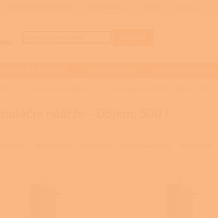
OBCHODNÍ PODMÍNKY
REKLAMACE
GDPR
BLOG
HLEDAT
DOTACE NA VYTÁPĚNÍ
FOTOVOLTAIKA
TEPELNÁ ČERPADLA
ÉMY
Akumulační nádrže
Akumulační nádrže - Objem: 500 l
ulační nádrže - Objem: 500 l
učujeme
Nejlevnější
Nejdražší
Nejprodávanější
Abecedně