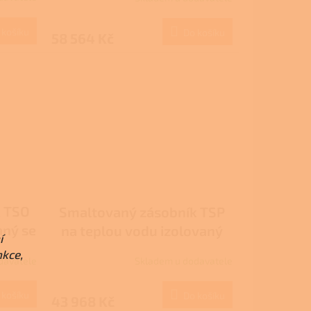
 košíku
Do košíku
58 564 Kč
k TSO
Smaltovaný zásobník TSP
aný se
na teplou vodu izolovaný
í
0 l
500 l
nkce,
davatele
Skladem u dodavatele
 košíku
Do košíku
43 968 Kč