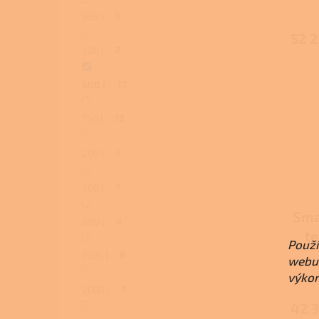
999 l
5
52 2
320 l
2
500 l
17
750 l
12
200 l
4
300 l
7
Sma
800 l
8
te
Použí
je
1500 l
8
webu 
výkon
2000 l
7
42 