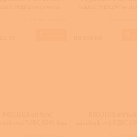
ádrž TKER2 se dvěma
nádrž TKER2M se d
níky - 500l, bez izolace
výměníky - 500l, s
Skladem u dodavatele
Skladem u do
odnímatelnou izol
Do košíku
Do
62 Kč
80 509 Kč
REGULUS ohřívač
REGULUS ohříva
obníkový R0BC 500l, bez
zásobníkový R2BC 500
výměníku, vč. izolace
výměník, vč. izola
Skladem u dodavatele
Skladem u do