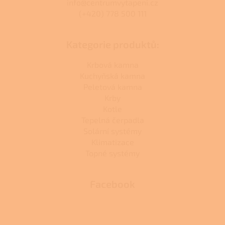
info@centrumvytapeni.cz
(+420) 778 500 111
Kategorie produktů:
Krbová kamna
Kuchyňská kamna
Peletová kamna
Krby
Kotle
Tepelná čerpadla
Solární systémy
Klimatizace
Topné systémy
Facebook