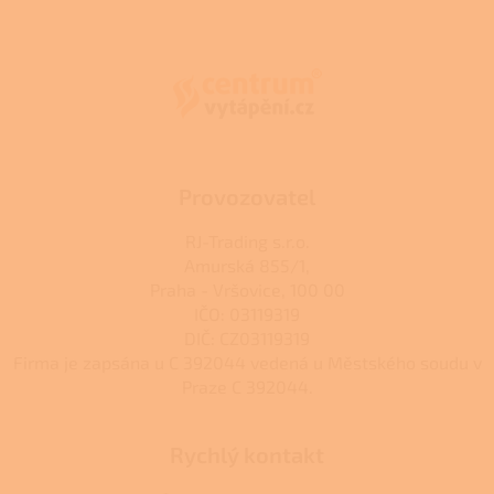
Z
á
p
a
t
í
Provozovatel
RJ-Trading s.r.o.
Amurská 855/1,
Praha - Vršovice, 100 00
IČO: 03119319
DIČ: CZ03119319
Firma je zapsána u C 392044 vedená u Městského soudu v
Praze C 392044.
Rychlý kontakt