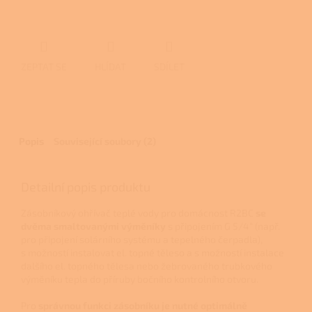
ZEPTAT SE
HLÍDAT
SDÍLET
Popis
Související soubory (2)
Detailní popis produktu
Zásobníkový ohřívač teplé vody pro domácnost R2BC
se
dvěma smaltovanými výměníky
s připojením G 5/4“ (např.
pro připojení solárního systému a tepelného čerpadla),
s možností instalovat el. topné těleso a s možností instalace
dalšího el. topného tělesa nebo žebrovaného trubkového
výměníku tepla do příruby bočního kontrolního otvoru.
Pro
správnou funkci zásobníku je nutné optimálně