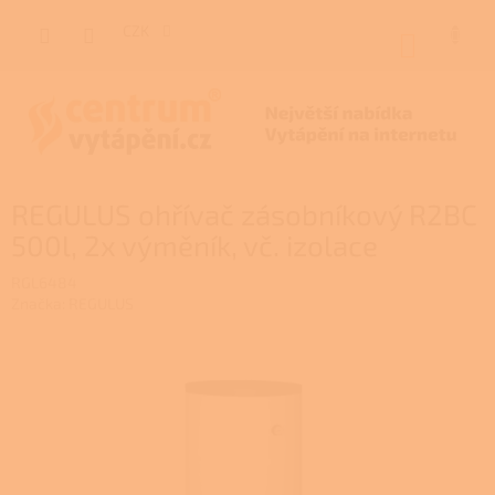
Přejít
na
CZK
NÁKUP
obsah
KOŠÍK
REGULUS ohřívač zásobníkový R2BC
500l, 2x výměník, vč. izolace
RGL6484
Značka:
REGULUS