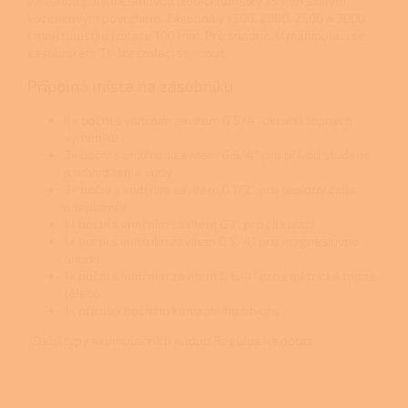
tvrzenou polyuretanovou izolací tloušťky 75 mm s bílým
koženkovým povrchem. Zásobníky 1500, 2000, 2500 a 3000
l mají tloušťku izolace 100 mm. Pro snadnější manipulaci se
zásobníkem TV lze izolaci sejmout.
Přípojná místa na zásobníku
4× boční s vnitřním závitem G 5/4“ okruhů topných
výměníků
2× boční s vnitřním závitem G 5/4“ pro přívod studené
a odvod teplé vody
3× boční s vnitřním závitem G 1/2“ pro teplotní čidla
a teploměr
1× boční s vnitřním závitem G 1“ pro cirkulaci
1× horní s vnitřním závitem G 5/4“ pro magnesiovou
anodu
1× boční s vnitřním závitem G 6/4“ pro elektrické topné
těleso
1× příruba bočního kontrolního otvoru
*Další typy akumulačních nádob Regulus na dotaz.