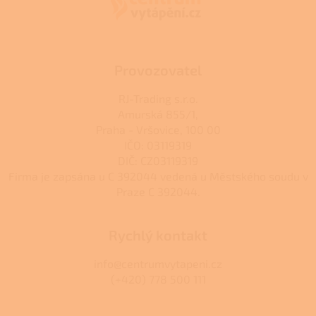
t
í
Provozovatel
RJ-Trading s.r.o.
Amurská 855/1,
Praha - Vršovice, 100 00
IČO: 03119319
DIČ: CZ03119319
Firma je zapsána u C 392044 vedená u Městského soudu v
Praze C 392044.
Rychlý kontakt
info@centrumvytapeni.cz
(+420) 778 500 111