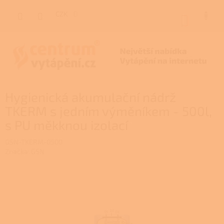
Přejít
na
CZK
NÁKUP
obsah
KOŠÍK
Hygienická akumulační nádrž
TKERM s jedním výměníkem - 500l,
s PU měkknou izolací
GSN-TKERM-0500
Značka:
GSN