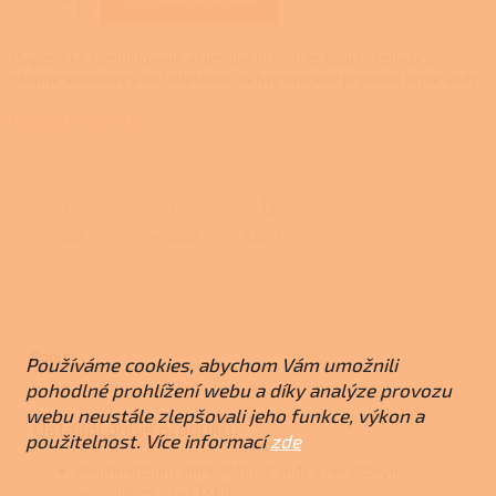
Hygienické kombinované akumulační nádrže jsou určeny pro
otopné soustavy s požadavkem na hygienickou přípravu teplé vody.
Detailní informace
ZEPTAT SE
HLÍDAT
SDÍLET
Popis
Používáme cookies, abychom Vám umožnili
pohodlné prohlížení webu a díky analýze provozu
webu neustále zlepšovali jeho funkce, výkon a
Detailní popis produktu
použitelnost. Více informací
zde
Nepřímotopný ohřívač teplé vody s nerezovým
výměníkem - typ TKER