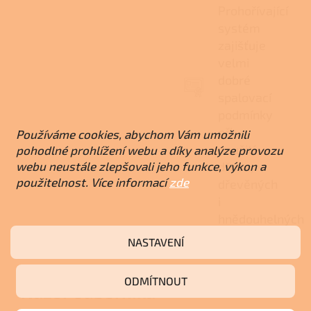
Prohořívající
systém
zajišťuje
velmi
dobré
spalovací
podmínky
při
Používáme cookies, abychom Vám umožnili
použití
pohodlné prohlížení webu a díky analýze provozu
webu neustále zlepšovali jeho funkce, výkon a
dřeva,
použitelnost. Více informací
zde
dřevěných
i
hnědouhelných
briket.
NASTAVENÍ
ODMÍTNOUT
Názor odborníka