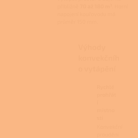
přibližně
70 až 180 m³
. Horní
napojení kouřovodu má
průměr 150 mm.
Výhody
konvekčníh
o vytápění
Rychlé
prohřát
í
místno
sti
Konvekční
proudění