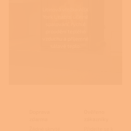
Litinová vložka ABX
York L nabízí účinné
spalování, rychlé
proudění teplého
vzduchu a příjemné
sálavé teplo.
Doprava
Ověřeno
zdarma
zákazníky
Žádné skryté
Přidejte se k