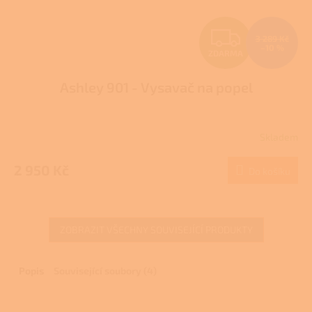
Z
3 289 Kč
–10 %
ZDARMA
D
Ashley 901 - Vysavač na popel
A
R
Skladem
M
2 950 Kč
Do košíku
A
ZOBRAZIT VŠECHNY SOUVISEJÍCÍ PRODUKTY
Popis
Související soubory (4)