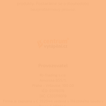
produkty. Postaráme se o dlouhodobý
bezproblémový provoz.
Z
á
p
a
t
í
Provozovatel
RJ-Trading s.r.o.
Amurská 855/1,
Praha - Vršovice, 100 00
IČO: 03119319
DIČ: CZ03119319
Firma je zapsána u C 392044 vedená u Městského soudu v