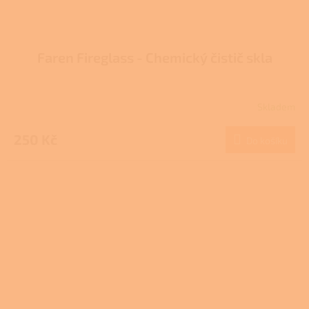
Faren Fireglass - Chemický čistič skla
Skladem
Průměrné
hodnocení
produktu
250 Kč
Do košíku
je
3,7
z
5
hvězdiček.