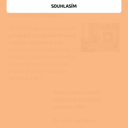
SOUHLASÍM
Vhodná volba pro
pravidelné přitápění
ABX York L doporučujeme pro
přitápění i vytápění středně
velkých místností
, kde
oceníte rychlý náběh tepla. Při
instalaci zajistěte dostatečný
přívod čerstvého vzduchu,
případně otvor o průřezu
nejméně 2 dm².
Jsme autorizovaný
zástupce italského
výrobce ABX
Co vám můžeme