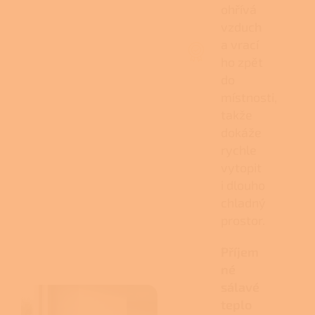
ohřívá
vzduch
a vrací
ho zpět
do
místnosti,
takže
dokáže
rychle
vytopit
i dlouho
chladný
prostor.
Příjem
né
sálavé
teplo