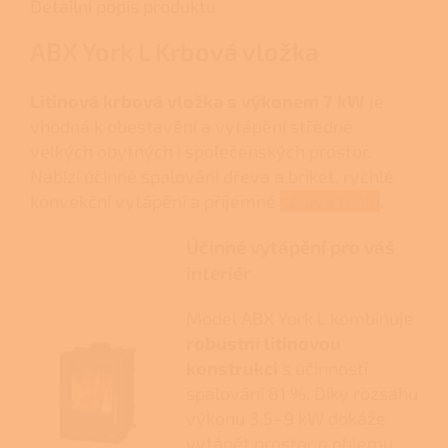
Detailní popis produktu
ABX York L Krbová vložka
Litinová krbová vložka s výkonem 7 kW
je
vhodná k obestavění a vytápění středně
velkých obytných i společenských prostor.
Nabízí účinné spalování dřeva a briket, rychlé
konvekční vytápění a příjemné
sálavé teplo
.
Účinné vytápění pro váš
interiér
Model ABX York L kombinuje
robustní litinovou
konstrukci
s účinností
spalování 81 %. Díky rozsahu
výkonu 3,5–9 kW dokáže
vytápět prostor o objemu