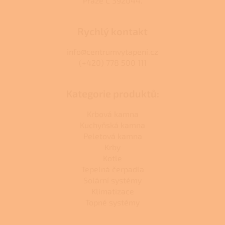
Praze C 392044.
Rychlý kontakt
info@centrumvytapeni.cz
(+420) 778 500 111
Kategorie produktů:
Krbová kamna
Kuchyňská kamna
Peletová kamna
Krby
Kotle
Tepelná čerpadla
Solární systémy
Klimatizace
Topné systémy