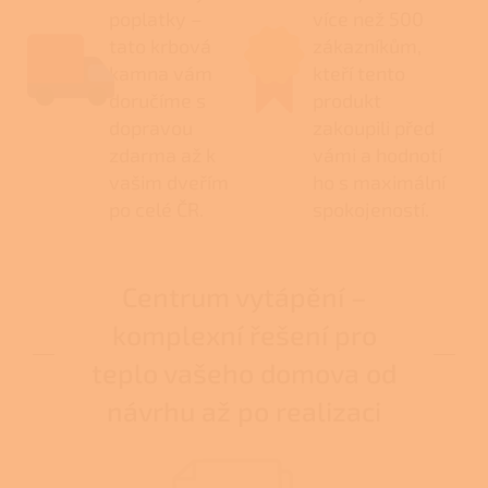
poplatky –
více než 500
tato krbová
zákazníkům,
kamna vám
kteří tento
doručíme s
produkt
dopravou
zakoupili před
zdarma až k
vámi a hodnotí
vašim dveřím
ho s maximální
po celé ČR.
spokojeností.
Centrum vytápění –
komplexní řešení pro
teplo vašeho domova od
návrhu až po realizaci