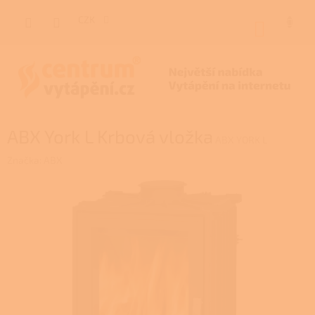
Přejít
na
CZK
NÁKUP
obsah
KOŠÍK
ABX York L Krbová vložka
ABX YORK L
Značka:
ABX