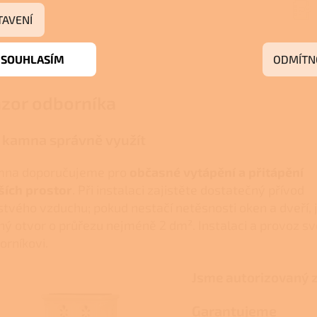
TAVENÍ
SOUHLASÍM
ODMÍTN
zor odborníka
 kamna správně využít
na doporučujeme pro
občasné vytápění a přitápění
ších prostor
. Při instalaci zajistěte dostatečný přívod
stvého vzduchu; pokud nestačí netěsnosti oken a dveří, 
ný otvor o průřezu nejméně 2 dm². Instalaci a provoz sv
orníkovi.
Jsme autorizovaný 
Garantujeme