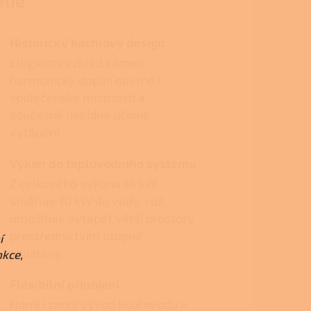
elie
Historický kachlový design
Elegantní vzhled kamen
harmonicky doplní obytné i
společenské místnosti a
současně nabídne účinné
vytápění.
Výkon do teplovodního systému
Z celkového výkonu 14 kW
směřuje 10 kW do vody, což
umožňuje vytápět větší prostory
prostřednictvím otopné
í
soustavy.
nkce,
Flexibilní připojení
Horní i zadní vývod kouřovodu a