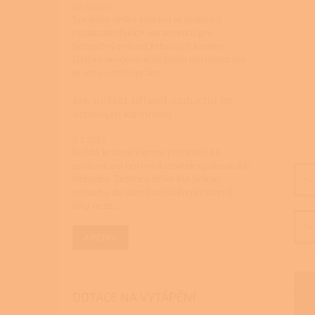
22.4.2026
Správná výška komínu je jedním z
nejzásadnějších parametrů pro
bezpečný provoz krbových kamen.
Dalším neméně důležitým parametrem
je jeho vnitřní prům...
Jak udělat přívod vzduchu ke
krbovým kamnům
9.3.2026
Každá krbová kamna potřebují ke
správnému hoření dostatek spalovacího
vzduchu. Zatímco dříve byl přísun
vzduchu do domů zajištěn přirozeně –
díky netě...
ARCHIV
DOTACE NA VYTÁPĚNÍ