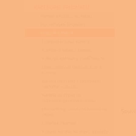
n
KATEGORIE PRODUKTŮ
e
l
Kamna a kotle s instalací
KUCHYŇSKÉ SPORÁKY
KRBOVÁ KAMNA
Litinová krbová kamna
Kachlová krbová kamna
KRBOVÁ KAMNA S VÝMĚNÍKEM
Dvouplášťová teplovzdušná
kamna
Kamna na dřevo s rozvodem
horkého vzduchu
Kamna na dřevo do
nízkoenergetických domů
Hermeticky uzavřená kamna na
Souvi
dřevo
Lázeňská kamna
Krbová kamna na dřevo a pelety