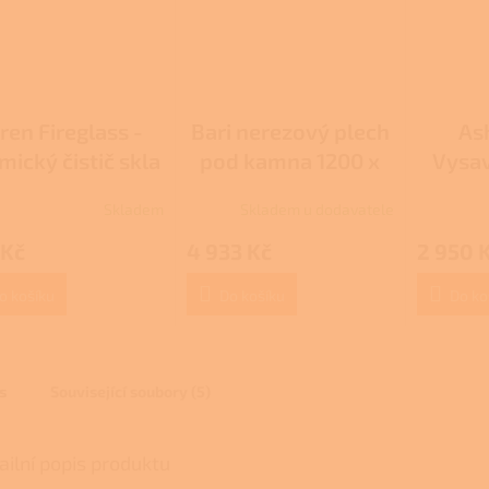
ren Fireglass -
Bari nerezový plech
As
ický čistič skla
pod kamna 1200 x
Vysav
1300 mm
Skladem
Skladem u dodavatele
rné
cení
 Kč
4 933 Kč
2 950 
ktu
o košíku
Do košíku
Do ko
ček.
s
Související soubory (5)
ailní popis produktu