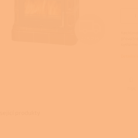
Z
Kachlov
ZDARMA
převážně
D
systémem
Detailní
A
R
TISK
M
sející produkty
A