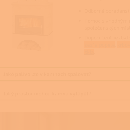
Odborné poradenstv
Pomoc s vhodným ř
společenských míst
Doporučení nezbytn
sazí a popela
,
krbov
skla
.
Jaké palivo lze v kamnech spalovat?
Jaký prostor mohou kamna vytápět?