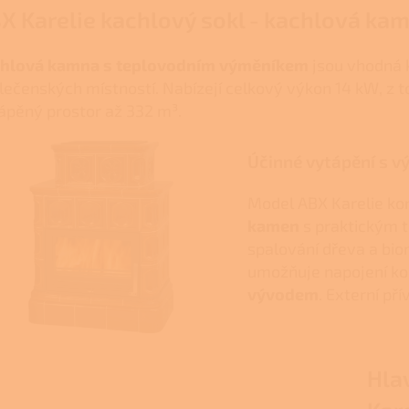
X Karelie kachlový sokl - kachlová k
hlová kamna s teplovodním výměníkem
jsou vhodná k
lečenských místností. Nabízejí celkový výkon 14 kW, z 
ápěný prostor až 332 m³.
Účinné vytápění s 
Model ABX Karelie k
kamen
s praktickým 
spalování dřeva a bio
umožňuje napojení k
vývodem
. Externí p
Hla