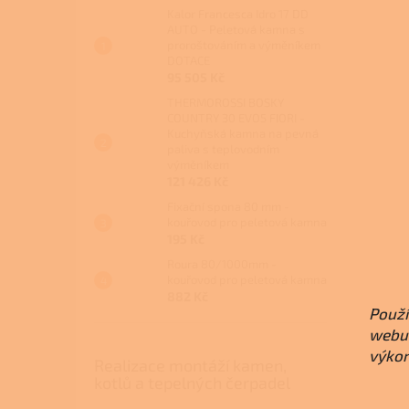
Kalor Francesca Idro 17 DD
AUTO - Peletová kamna s
proroštováním a výměníkem
DOTACE
95 505 Kč
THERMOROSSI BOSKY
COUNTRY 30 EVO5 FIORI -
Kuchyňská kamna na pevná
paliva s teplovodním
výměníkem
121 426 Kč
Fixační spona 80 mm -
kouřovod pro peletová kamna
195 Kč
Roura 80/1000mm -
kouřovod pro peletová kamna
882 Kč
Použí
webu 
výkon
Realizace montáží kamen,
kotlů a tepelných čerpadel