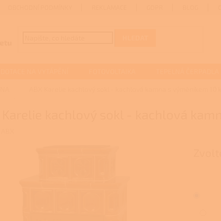
OBCHODNÍ PODMÍNKY
REKLAMACE
GDPR
BLOG
HLEDAT
DOTACE NA VYTÁPĚNÍ
FOTOVOLTAIKA
TEPELNÁ ČERPADLA
MNA
ABX Karelie kachlový sokl - kachlová kamna s výměníkem 10
 Karelie kachlový sokl - kachlová ka
:
ABX
Zvolt