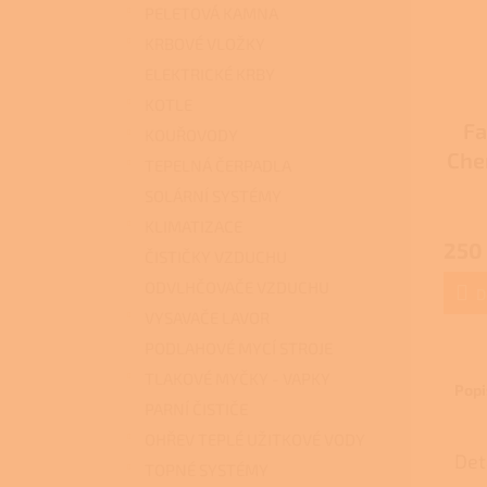
PELETOVÁ KAMNA
KRBOVÉ VLOŽKY
ELEKTRICKÉ KRBY
KOTLE
Fa
KOUŘOVODY
Chem
TEPELNÁ ČERPADLA
SOLÁRNÍ SYSTÉMY
Průmě
KLIMATIZACE
hodno
250
produ
ČISTIČKY VZDUCHU
je
ODVLHČOVAČE VZDUCHU
3,7
D
z
VYSAVAČE LAVOR
5
PODLAHOVÉ MYCÍ STROJE
hvězdi
TLAKOVÉ MYČKY - VAPKY
Popi
PARNÍ ČISTIČE
OHŘEV TEPLÉ UŽITKOVÉ VODY
Det
TOPNÉ SYSTÉMY