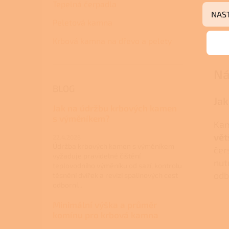
Tepelná čerpadla
NAS
Peletová kamna
Krbová kamna na dřevo a pelety
Ná
BLOG
Jak
Jak na údržbu krbových kamen
s výměníkem?
Kam
vět
22.4.2026
Údržba krbových kamen s výměníkem
čer
vyžaduje pravidelné čištění
nut
teplovodního výměníku od sazí, kontrolu
odb
těsnění dvířek a revizi spalinových cest
odborní...
Minimální výška a průměr
komínu pro krbová kamna