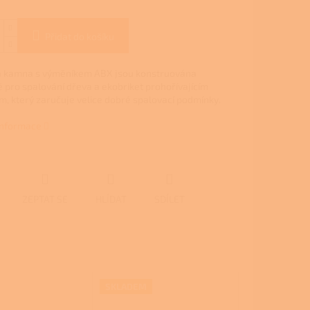
Přidat do košíku
á kamna s výměníkem ABX jsou konstruována
 pro spalování dřeva a ekobriket prohořívajícím
, který zaručuje velice dobré spalovací podmínky.
 informace
ZEPTAT SE
HLÍDAT
SDÍLET
SKLADEM