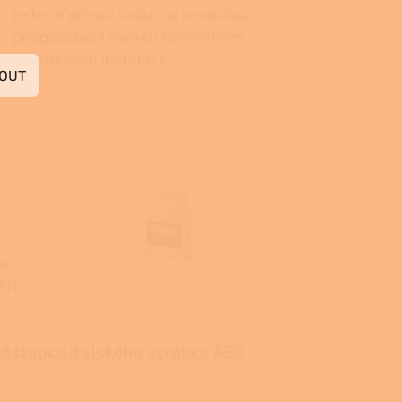
externí přívod vzduchu usnadňují
přizpůsobení kamen konkrétním
podmínkám instalace.
OUT
je
ěřte
zástupce italského výrobce ABX