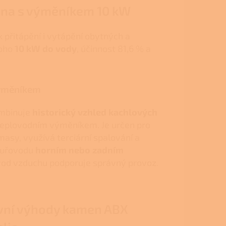
amna s výměníkem 10 kW
 přitápění i vytápění obytných a
toho
10 kW do vody
, účinnost 81,6 % a
výměníkem
ombinuje
historický vzhled kachlových
teplovodním výměníkem. Je určen pro
masy, využívá terciární spalování a
ouřovodu
horním nebo zadním
řívod vzduchu podporuje správný provoz.
vní výhody kamen ABX