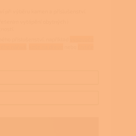
í při výběru kamen a příslušenství.
ešením vytápění obytných i
ností.
ého příslušenství, například
vysavače
ého nářadí
,
koše na dřevo
nebo
čističe