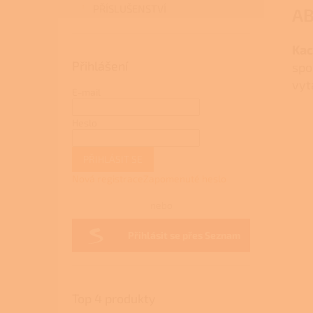
PŘÍSLUŠENSTVÍ
AB
Kac
Přihlášení
spo
vyt
E-mail
Heslo
PŘIHLÁSIT SE
Nová registrace
Zapomenuté heslo
nebo
Přihlásit se přes Seznam
Top 4 produkty