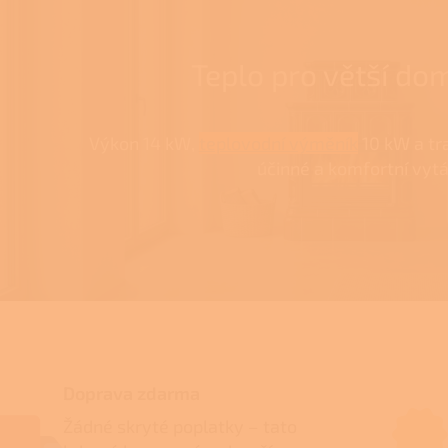
Teplo pro větší do
Výkon 14 kW,
teplovodní výměník
10 kW a tr
účinné a komfortní vytá
Doprava zdarma
Žádné skryté poplatky – tato