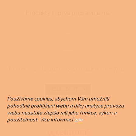
Produkty teprve připravujeme.
Můžete se ale podívat na ostatní kategorie.
ZPĚT DO OBCHODU
Používáme cookies, abychom Vám umožnili
pohodlné prohlížení webu a díky analýze provozu
Z
webu neustále zlepšovali jeho funkce, výkon a
á
použitelnost. Více informací
zde
p
a