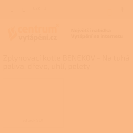
Přejít
na
CZK
NÁKUP
obsah
KOŠÍK
Zplynovací kotle BENEKOV - Na tuhá
paliva: dřevo, uhlí, pelety
Attack SLX