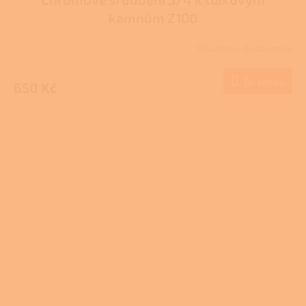
kamnům Z100
Skladem u dodavatele
Do košíku
650 Kč