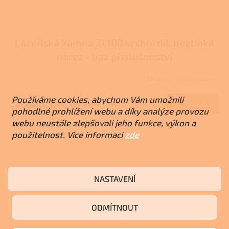
Lázeňská kamna ZL100 vrchní díl, beztlaká
nerez - bez příslušenství
Skladem u dodavatele
Průměrné
hodnocení
Používáme cookies, abychom Vám umožnili
produktu
Do košíku
15 000 Kč
je
pohodlné prohlížení webu a díky analýze provozu
5,0
webu neustále zlepšovali jeho funkce, výkon a
z
použitelnost. Více informací
zde
5
hvězdiček.
NASTAVENÍ
ODMÍTNOUT