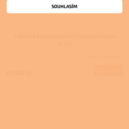
SOUHLASÍM
Lázeňská nerezová beztlaková kamna
ZL100
Skladem u dodavatele
Do košíku
28 500 Kč