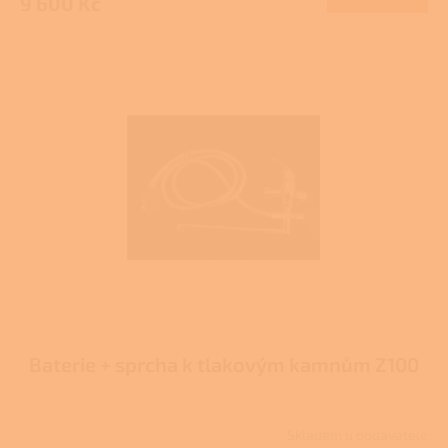
9 600 Kč
Baterie + sprcha k tlakovým kamnům Z100
Skladem u dodavatele
Průměrné