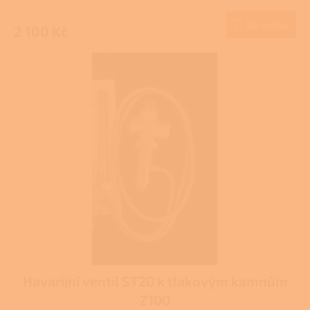
hodnocení
produktu
Do košíku
2 100 Kč
je
5,0
z
5
hvězdiček.
Havarijní ventil ST20 k tlakovým kamnům
Z100