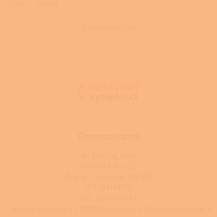
Černá
Hnědá
11
položek celkem
O
v
l
Z
á
á
d
p
a
a
c
t
í
í
p
r
v
k
Provozovatel
y
v
RJ-Trading s.r.o.
ý
Amurská 855/1,
p
Praha - Vršovice, 100 00
i
s
IČO: 03119319
u
DIČ: CZ03119319
Firma je zapsána u C 392044 vedená u Městského soudu v