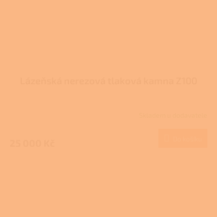
Lázeňská nerezová tlaková kamna Z100
Skladem u dodavatele
Do košíku
25 000 Kč