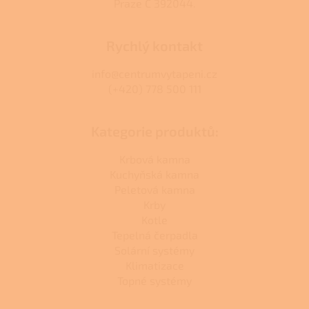
Praze C 392044.
Rychlý kontakt
info@centrumvytapeni.cz
(+420) 778 500 111
Kategorie produktů:
Krbová kamna
Kuchyňská kamna
Peletová kamna
Krby
Kotle
Tepelná čerpadla
Solární systémy
Klimatizace
Topné systémy