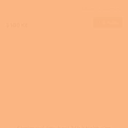
Skladem u dodavatele
Do košíku
3 100 Kč
Chromové šroubení 3/4 k tlakovým