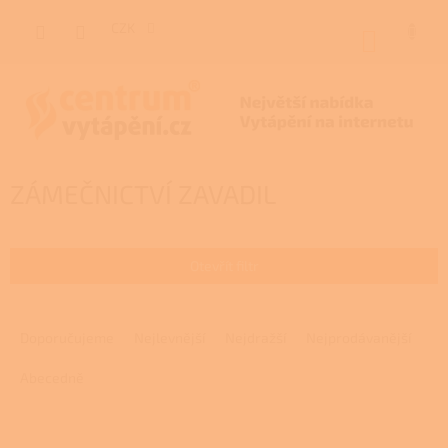
Přejít
na
CZK
NÁKUP
obsah
KOŠÍK
ZÁMEČNICTVÍ ZAVADIL
Otevřít filtr
Ř
a
Doporučujeme
Nejlevnější
Nejdražší
Nejprodávanější
z
e
Abecedně
n
í
V
p