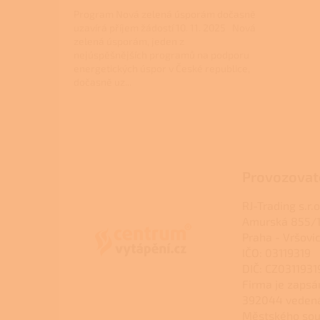
Program Nová zelená úsporám dočasně
uzavírá příjem žádostí 10. 11. 2025 Nová
zelená úsporám, jeden z
nejúspěšnějších programů na podporu
energetických úspor v České republice,
dočasně uz...
Z
á
p
a
Provozovat
t
í
RJ-Trading s.r.o
Amurská 855/1
Praha - Vršovi
IČO: 03119319
DIČ: CZ0311931
Firma je zapsá
392044 veden
Městského sou