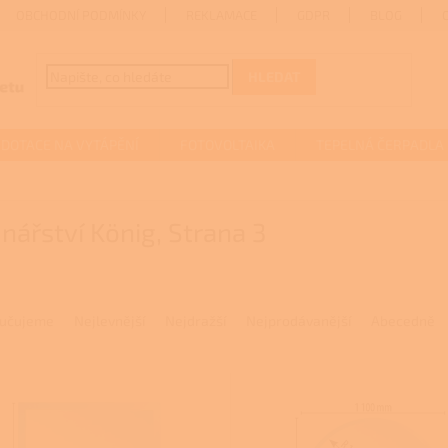
OBCHODNÍ PODMÍNKY
REKLAMACE
GDPR
BLOG
HLEDAT
DOTACE NA VYTÁPĚNÍ
FOTOVOLTAIKA
TEPELNÁ ČERPADLA
nářství König
, Strana 3
učujeme
Nejlevnější
Nejdražší
Nejprodávanější
Abecedně