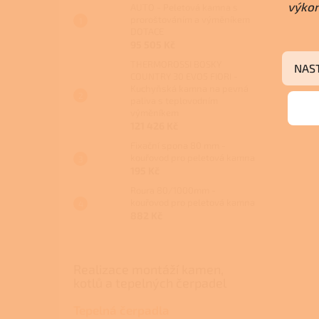
výkon
AUTO - Peletová kamna s
proroštováním a výměníkem
DOTACE
95 505 Kč
THERMOROSSI BOSKY
NAS
COUNTRY 30 EVO5 FIORI -
Kuchyňská kamna na pevná
paliva s teplovodním
výměníkem
121 426 Kč
Fixační spona 80 mm -
kouřovod pro peletová kamna
195 Kč
Roura 80/1000mm -
kouřovod pro peletová kamna
882 Kč
Realizace montáží kamen,
kotlů a tepelných čerpadel
Tepelná čerpadla