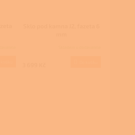
azeta
Sklo pod kamna J2, fazeta 6
mm
davatele
Skladem u dodavatele
 košíku
Do košíku
3 699 Kč