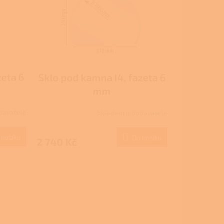
zeta 6
Sklo pod kamna I4, fazeta 6
mm
davatele
Skladem u dodavatele
 košíku
Do košíku
2 740 Kč