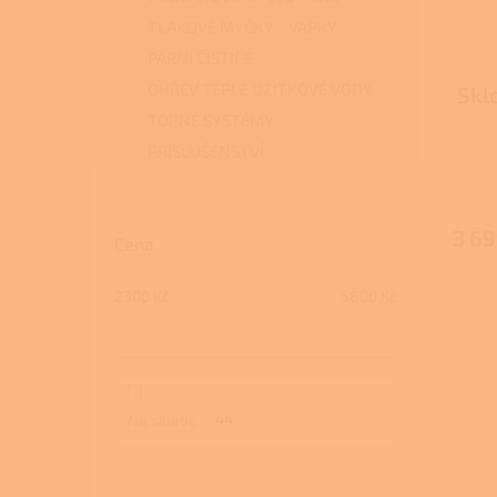
TLAKOVÉ MYČKY - VAPKY
PARNÍ ČISTIČE
OHŘEV TEPLÉ UŽITKOVÉ VODY
Skl
TOPNÉ SYSTÉMY
PŘÍSLUŠENSTVÍ
3 69
Cena
2300
Kč
5800
Kč
Na skladě
44