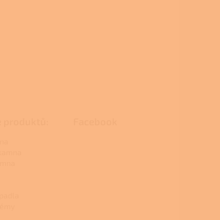
e produktů:
Facebook
na
 kamna
amna
padla
témy