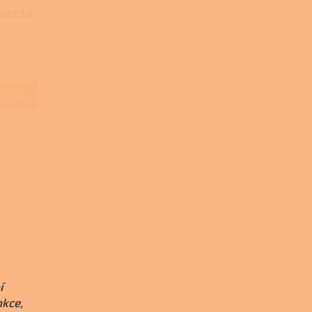
azeta
davatele
 košíku
í
nkce,