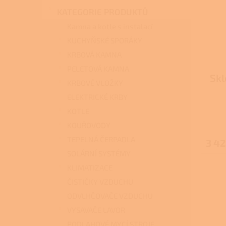
i
r
n
s
o
KATEGORIE PRODUKTŮ
e
p
d
l
Kamna a kotle s instalací
r
u
KUCHYŇSKÉ SPORÁKY
o
k
KRBOVÁ KAMNA
d
t
u
ů
PELETOVÁ KAMNA
Skl
k
KRBOVÉ VLOŽKY
t
ELEKTRICKÉ KRBY
ů
KOTLE
KOUŘOVODY
TEPELNÁ ČERPADLA
3 42
SOLÁRNÍ SYSTÉMY
KLIMATIZACE
ČISTIČKY VZDUCHU
ODVLHČOVAČE VZDUCHU
VYSAVAČE LAVOR
PODLAHOVÉ MYCÍ STROJE