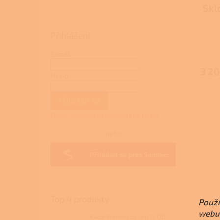
Skl
Přihlášení
E-mail
3 20
Heslo
PŘIHLÁSIT SE
Nová registrace
Zapomenuté heslo
nebo
Přihlásit se přes Seznam
Top 4 produkty
Použí
webu 
Kalor Francesca Idro 17 DD