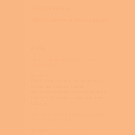
Peletová kamna
Krbová kamna na dřevo a pelety
BLOG
Jak na údržbu krbových kamen s
výměníkem?
22.4.2026
Údržba krbových kamen s výměníkem
vyžaduje pravidelné čištění
teplovodního výměníku od sazí, kontrolu
těsnění dvířek a revizi spalinových cest
odborní...
Minimální výška a průměr komínu
pro krbová kamna
22.4.2026