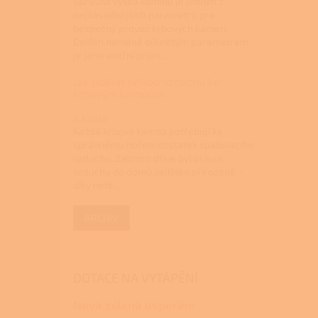
Správná výška komínu je jedním z
nejzásadnějších parametrů pro
bezpečný provoz krbových kamen.
Dalším neméně důležitým parametrem
je jeho vnitřní prům...
Jak udělat přívod vzduchu ke
krbovým kamnům
9.3.2026
Každá krbová kamna potřebují ke
správnému hoření dostatek spalovacího
vzduchu. Zatímco dříve byl přísun
vzduchu do domů zajištěn přirozeně –
díky netě...
ARCHIV
DOTACE NA VYTÁPĚNÍ
Nová zelená úsporám