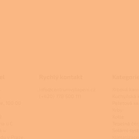
el
Rychlý kontakt
Kategori
.
info@centrumvytapeni.cz
Krbová kam
,
(+420) 778 500 111
Kuchyňská
ce, 100 00
Peletová k
Krby
9
Kotle
na u C
Tepelná čer
á u
Solární sys
du v Praze
Klimatizace