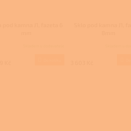
o pod kamna J1, fazeta 6
Sklo pod kamna J1, f
mm
8mm
Skladem u dodavatele
Skladem u do
Do košíku
Do
9 Kč
3 603 Kč