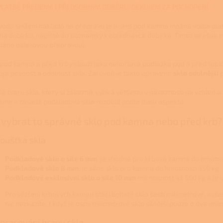
PLATBĚ PŘEDEME I PŘI OSOBNÍM ODBĚRU. DĚKUJEM ZA POCHOPENÍ
vodů snížení nákladů na přepravu je u skel pod kamna možná volba pla
 na dobírku, napiště do poznámky k objednávce dobírka. Tímto se však z
láno paletovou přepravou).
 pod kamna a před krby slouží jako nehořlavá podložka pod a před topidl
uje pevnost a odolnost skla. Zároveň je takto upravené
sklo odolnější
p
ě tvaru skla, který si zákazník vybírá většinou v návaznosti na vzhled 
me v zásadě podkladová skla rozdělit podle dvou aspektů.
 vybrat to správné sklo pod kamna nebo před krb?
Tloušťka skla
Podkladové sklo o síle 6 mm
, je vhodné pro krbová kamna do hmotno
Podkladové sklo 8 mm
, je silné sklo pro kamna do hmotnosti 350 kg
Podkladové exklusivní sklo o síle 10 mm
má nosnost až 500 kg a je
Pro většinu krbových kamen stačí bohatě sklo šesti milimetrové, avš
nic nezkazíte. I když je osmi milimetrové sklo silnější pouze o dva mi
Opracování hrany skla