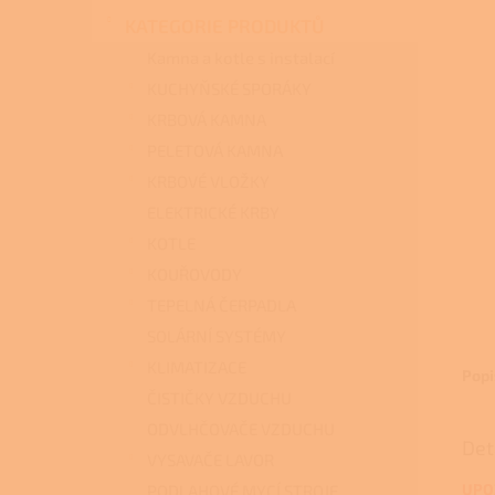
n
KATEGORIE PRODUKTŮ
e
l
Kamna a kotle s instalací
KUCHYŇSKÉ SPORÁKY
KRBOVÁ KAMNA
PELETOVÁ KAMNA
KRBOVÉ VLOŽKY
ELEKTRICKÉ KRBY
KOTLE
KOUŘOVODY
TEPELNÁ ČERPADLA
SOLÁRNÍ SYSTÉMY
KLIMATIZACE
Popi
ČISTIČKY VZDUCHU
ODVLHČOVAČE VZDUCHU
Det
VYSAVAČE LAVOR
UPO
PODLAHOVÉ MYCÍ STROJE