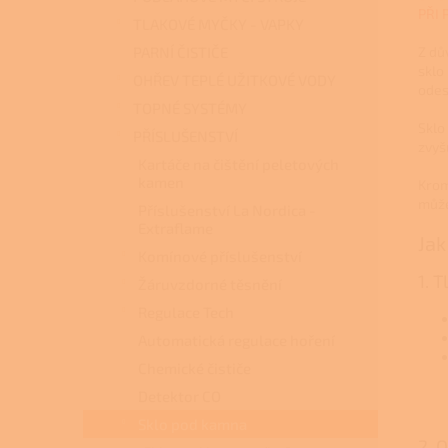
PŘI 
TLAKOVÉ MYČKY - VAPKY
PARNÍ ČISTIČE
Z dů
sklo
OHŘEV TEPLÉ UŽITKOVÉ VODY
odes
TOPNÉ SYSTÉMY
Sklo
PŘÍSLUŠENSTVÍ
zvyš
Kartáče na čištění peletových
kamen
Krom
může
Příslušenství La Nordica -
Extraflame
Jak
Komínové příslušenství
1. 
Žáruvzdorné těsnění
Regulace Tech
Automatická regulace hoření
Chemické čističe
Detektor CO
Sklo pod kamna
2. 