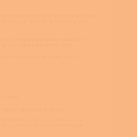
tby pouze převodem. Pokud byste požadovali zaslat
výší náklady na přepravu na 350 Kč (sklo bude
a. Sklo je
tepelně zpracováno „kalením“
, tím se
roti poškrábání, případně proti rozbití.
a umístění krbových kamen či krbu v prostoru,
sti 200 kg
 určené pro opravdové fajnšmekry.
ak podkladovým sklem o síle osmi milimetrů
limetry, působí mnohem robustněji a efektněji.