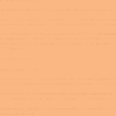
ým hlediskem výběru skleněné podložky je způsob opracování hrany.
 o síle 6 mm nabízíme ve dvou provedeních. Jednodušší, tím i cenově
dos
 nazývaná brus. Tato varianta je u našich zákazníků i díky příznivé ceně 
vidla dražší, avšak velmi elegantní, je ale podélně pod úhle
zabroušená 
ta
. Podkladové sklo s fazetovou hranou vypadá velmi efektně a působí 
ečná, jelikož o takto zabroušenou a zaleštěnou hranu skla jen stěží zak
 i 10 milimetrů.
pečnostní předpis
řebič instalovaný na podlahu z hořlavého materiálu
musí být opatřen 
éně 300 mm před přikládacím a popelníkovým otvorem a 100 mm na ost
é těleso na tuhá paliva
zabezpečte ochrannou (nehořlavou) podložko
ahy tvořené hořlavými materiály a zabrání také žhavým uhlíkům vypadl
bů jsou zásady ještě přísnější
(ochranná podložka nejméně 800 mm v 
nách s touto stranou).