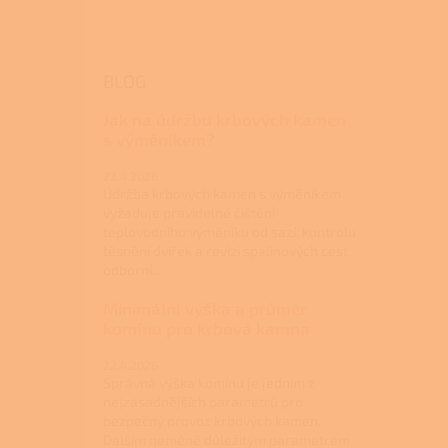
BLOG
Jak na údržbu krbových kamen
s výměníkem?
22.4.2026
Údržba krbových kamen s výměníkem
vyžaduje pravidelné čištění
teplovodního výměníku od sazí, kontrolu
těsnění dvířek a revizi spalinových cest
odborní...
Minimální výška a průměr
komínu pro krbová kamna
22.4.2026
Správná výška komínu je jedním z
nejzásadnějších parametrů pro
bezpečný provoz krbových kamen.
Dalším neméně důležitým parametrem