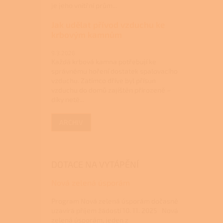
je jeho vnitřní prům...
Jak udělat přívod vzduchu ke
krbovým kamnům
9.3.2026
Každá krbová kamna potřebují ke
správnému hoření dostatek spalovacího
vzduchu. Zatímco dříve byl přísun
vzduchu do domů zajištěn přirozeně –
díky netě...
ARCHIV
DOTACE NA VYTÁPĚNÍ
Nová zelená úsporám
Program Nová zelená úsporám dočasně
uzavírá příjem žádostí 10. 11. 2025 Nová
zelená úsporám, jeden z