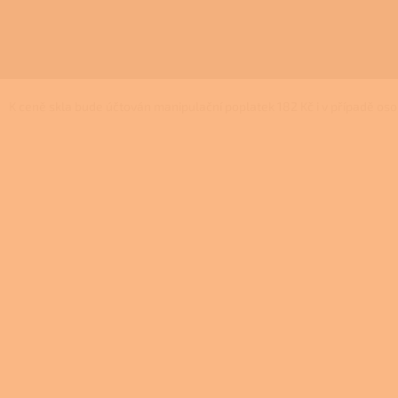
K ceně skla bude účtován manipulační poplatek 182 Kč i v případě os