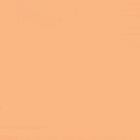
TOHOTO
ÚČTOVÁ
OSOBNÍ
Sklo pod
a před t
Detailní
TISK
s
ailní popis produktu
ZORNĚNÍ:
Z DŮVODŮ DODATEČNÉ PŘEPRAVY TOHOTO TYPU ZBOŽÍ Z E