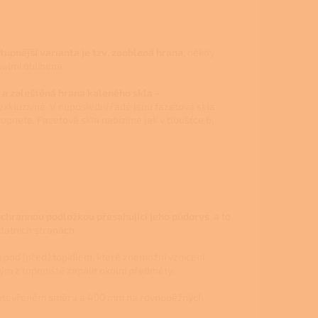
tupnější varianta je tzv. zaoblená hrana
, někdy
velmi oblíbená.
a zaleštěná hrana kaleného skla –
exkluzivně. V neposlední řadě jsou fazetová skla
opnete. Fazetová skla nabízíme jak v tloušťce 6,
ochrannou podložkou přesahující jeho půdorys
, a to
atních stranách.
u
pod (před) topidlem, které znemožní vznícení
ým z topeniště zapálit okolní předměty
.
otevřeném směru a 400 mm na rovnoběžných