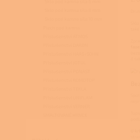
Sklo pod kamna síla 6 mm
Sklo pod kamna síla 8 mm
Druh
Sklo pod kamna síla 10 mm
Sklo
Plech pod kamna
také
Příslušenství ATMOS
Zpra
Příslušenství DAKON
faze
bezp
Příslušenství HAAS+SOHN
8 tak
Příslušenství JOTUL
Příslušenství PONAST
Příslušenství ROMOTOP
Bez
Příslušenství TEKLA
Spot
Příslušenství UNIFLAM
nejm
Příslušenství VERNER
Topn
SMALTOVANÉ HRNCE
podl
U kr
stra