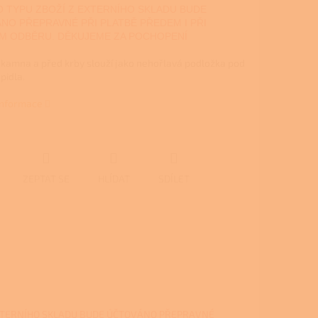
 TYPU ZBOŽÍ Z EXTERNÍHO SKLADU BUDE
NO PŘEPRAVNÉ PŘI PLATBĚ PŘEDEM I PŘI
M ODBĚRU. DĚKUJEME ZA POCHOPENÍ
 kamna a před krby slouží jako nehořlavá podložka pod
opidla.
 informace
ZEPTAT SE
HLÍDAT
SDÍLET
XTERNÍHO SKLADU BUDE ÚČTOVÁNO PŘEPRAVNÉ