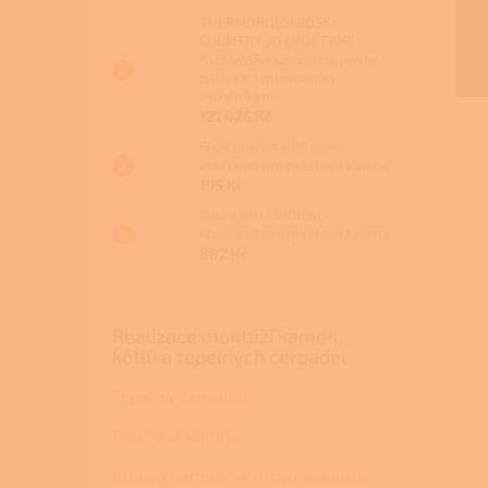
THERMOROSSI BOSKY
COUNTRY 30 EVO5 FIORI -
Kuchyňská kamna na pevná
paliva s teplovodním
výměníkem
121 426 Kč
Fixační spona 80 mm -
kouřovod pro peletová kamna
195 Kč
Roura 80/1000mm -
kouřovod pro peletová kamna
882 Kč
Realizace montáží kamen,
kotlů a tepelných čerpadel
Tepelná čerpadla
Peletová kamna
Krbová kamna na dřevo a pelety