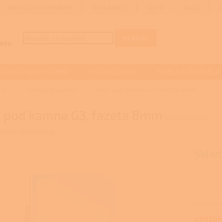
OBCHODNÍ PODMÍNKY
REKLAMACE
GDPR
BLOG
HLEDAT
DOTACE NA VYTÁPĚNÍ
FOTOVOLTAIKA
TEPELNÁ ČERPADLA
VÍ
Sklo pod kamna
Sklo pod kamna G3, fazeta 8mm
o pod kamna G3, fazeta 8mm
SKLO-FAZ8G3
:
Kamnářství König
Sklad
UPOZORN