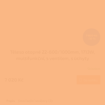
7 800 Kč
–10 %
Těleso otopné 22-600/1000mm, 1713W,
multifunkční, s ventilem, s úchyty
Skladem
7 020 Kč
Do košíku
Popis
Související soubory (2)