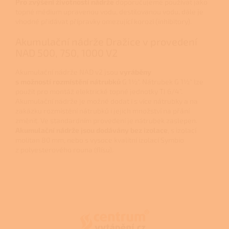
Pro zvýšení životnosti nádrže
doporučujeme používat jako
topné médium upravenou vodu, destilovanou vodu, dále je
vhodné přidávat přípravky omezující korozi (inhibitory).
Akumulační nádrže Dražice v provedení
NAD 500, 750, 1000 V2
Akumulační nádrže NAD v2 jsou
vyráběny
s možností rozmístění nátrubků
G 1½“. Nátrubek G 1½“ lze
použít pro montáž elektrické topné jednotky TJ 6/4“.
Akumulační nádrže je možné dodat i s více nátrubky a na
zakázku rozmístění nátrubků i jejich množství na přání
změnit. Ve standardním provedení je nátrubek zaslepen.
Akumulační nádrže jsou dodávány bez izolace
, s izolací
molitan 80 mm, nebo s vysoce kvalitní izolací Symbio
z polyesterového rouna (flísu).
Z
á
p
a
t