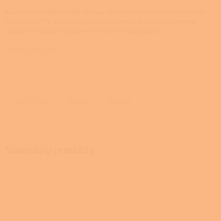
Akumulační nádrže NAD v2 jsou vyráběny s možností rozmístění
nátrubků G 1½“. Akumulační nádrž je vhodná jako vyrovnávací
zásobník k topným systémům s kotli na tuhá paliva.
Detailní informace
ZEPTAT SE
HLÍDAT
SDÍLET
Související produkty