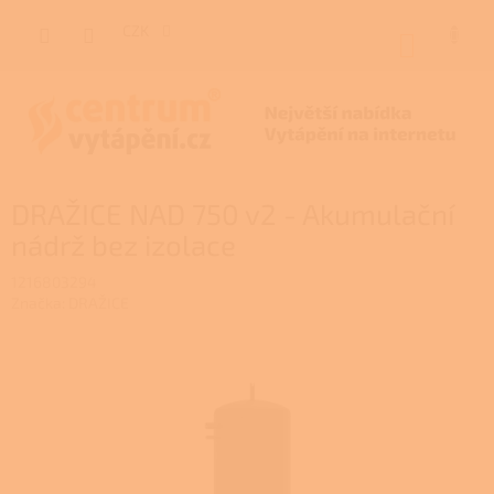
Přejít
na
CZK
NÁKUP
obsah
KOŠÍK
DRAŽICE NAD 750 v2 - Akumulační
nádrž bez izolace
1216803294
Značka:
DRAŽICE