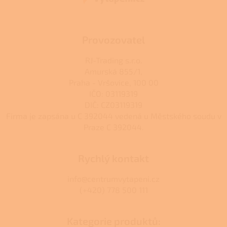
í
Provozovatel
RJ-Trading s.r.o.
Amurská 855/1,
Praha - Vršovice, 100 00
IČO: 03119319
DIČ: CZ03119319
Firma je zapsána u C 392044 vedená u Městského soudu v
Praze C 392044.
Rychlý kontakt
info@centrumvytapeni.cz
(+420) 778 500 111
Kategorie produktů: