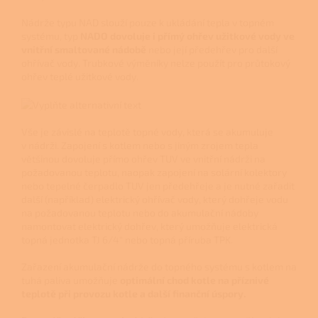
Nádrže typu NAD slouží pouze k ukládání tepla v topném
systému, typ
NADO dovoluje i přímý ohřev užitkové vody ve
vnitřní smaltované nádobě
nebo její předehřev pro další
ohřívač vody. Trubkové výměníky nelze použít pro průtokový
ohřev teplé užitkové vody.
Vše je závislé na teplotě topné vody, která se akumuluje
v nádrži. Zapojení s kotlem nebo s jiným zrojem tepla
většinou dovoluje přímo ohřev TUV ve vnitřní nádrži na
požadovanou teplotu, naopak zapojení na solární kolektory
nebo tepelné čerpadlo TUV jen předehřeje a je nutné zařadit
další (například) elektrický ohřívač vody, který dohřeje vodu
na požadovanou teplotu nebo do akumulační nádoby
namontovat elektrický dohřev, který umožňuje elektrická
topná jednotka TJ 6/4" nebo topná příruba TPK.
Zařazení akumulační nádrže do topného systému s kotlem na
tuhá paliva umožňuje
optimální chod kotle na příznivé
teplotě při provozu kotle a další finanční úspory.