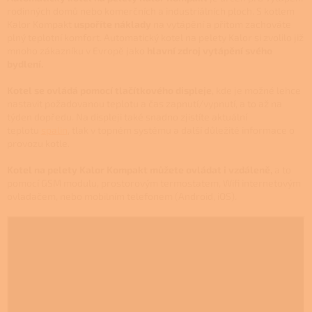
rodinných domů nebo komerčních a industriálních ploch. S kotlem
Kalor Kompakt
uspoříte náklady
na vytápění a přitom zachováte
plný teplotní komfort. Automatický kotel na pelety Kalor si zvolilo již
mnoho zákazníku v Evropě jako
hlavní zdroj vytápění svého
bydlení.
Kotel se ovládá pomocí tlačítkového displeje
, kde je možné lehce
nastavit požadovanou teplotu a čas zapnutí/vypnutí, a to až na
týden dopředu. Na displeji také snadno zjistíte aktuální
teplotu
spalin
, tlak v topném systému a další důležité informace o
provozu kotle.
Kotel na pelety Kalor Kompakt můžete ovládat i vzdáleně,
a to
pomocí GSM modulu, prostorovým termostatem, Wifi internetovým
ovladačem, nebo mobilním telefonem (Android, iOS).