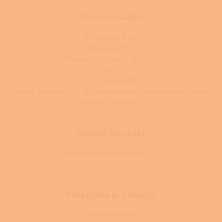
Provozovatel
RJ-Trading s.r.o.
Amurská 855/1,
Praha - Vršovice, 100 00
IČO: 03119319
DIČ: CZ03119319
Firma je zapsána u C 392044 vedená u Městského soudu v
Praze C 392044.
Rychlý kontakt
info@centrumvytapeni.cz
(+420) 778 500 111
Kategorie produktů:
Krbová kamna