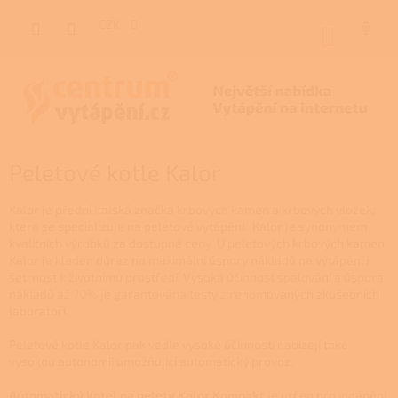
Přejít
na
CZK
NÁKUP
obsah
KOŠÍK
Peletové kotle Kalor
Kalor je přední italská značka krbových kamen a krbových vložek,
která se specializuje na peletové vytápění.
Kalor je synonymem
kvalitních výrobků za dostupné ceny. U peletových krbových kamen
Kalor je kladen důraz na maximální úspory nákladů na vytápění i
šetrnost k životnímu prostředí. Vysoká účinnost spalování a úspora
nákladů až 70% je garantována testy z renomovaných zkušebních
laboratoří.
Peletové kotle Kalor pak vedle vysoké účinnosti nabízejí také
vysokou autonomii umožňující automatický provoz.
Automatický kotel na pelety Kalor Kompakt
je určen pro vytápění