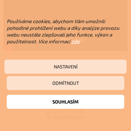
Používáme cookies, abychom Vám umožnili
pohodlné prohlížení webu a díky analýze provozu
webu neustále zlepšovali jeho funkce, výkon a
použitelnost. Více informací
zde
NASTAVENÍ
PŘEDCHOZÍ ČLÁNEK
DALŠÍ ČLÁNEK
ODMÍTNOUT
Z
á
p
SOUHLASÍM
a
t
í