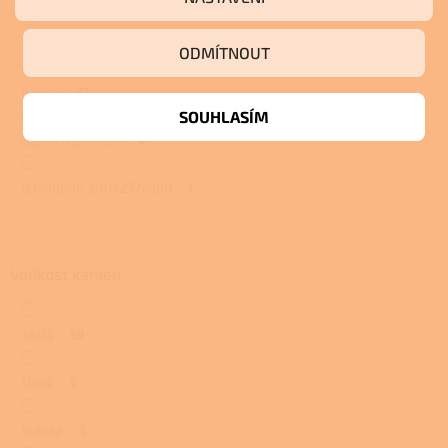
S troubou a plotnou
23
ODMÍTNOUT
S pecí
21
SOUHLASÍM
S pecí a plotnou
21
S troubou 340x277x390
1
Velikost kamen
Malá
59
Úzká
3
Kulatá
3