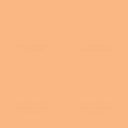
KRBOVÁ KAMNA S
Dvouplášťová
VÝMĚNÍKEM
teplovzdušná kamna
Kamna na dřevo s
Kamna na dřevo do
rozvodem horkého
nízkoenergetických
vzduchu
domů