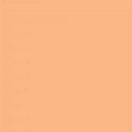
Průměr kouřovodu
Pelety 80 mm, Dřevo 120 mm
0
120 mm
14
125 mm
6
130 mm
39
150 mm
99
160 mm
2
180 mm
0
200 mm
0