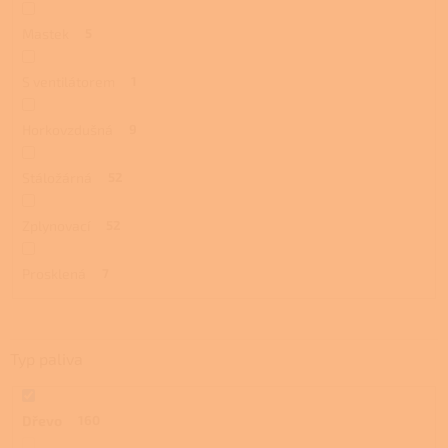
Mastek
5
S ventilátorem
1
Horkovzdušná
9
Stáložárná
52
Zplynovací
52
Prosklená
7
Typ paliva
Dřevo
160