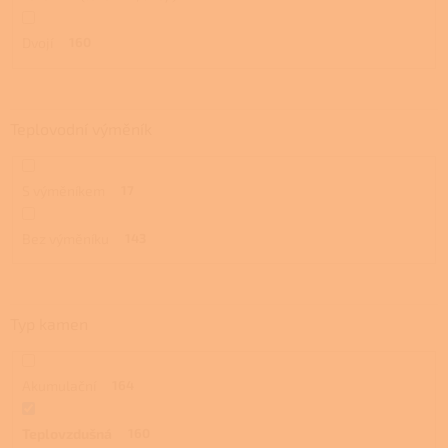
Dvojí
160
Teplovodní výměník
S výměníkem
17
Bez výměníku
143
Typ kamen
Akumulační
164
Teplovzdušná
160