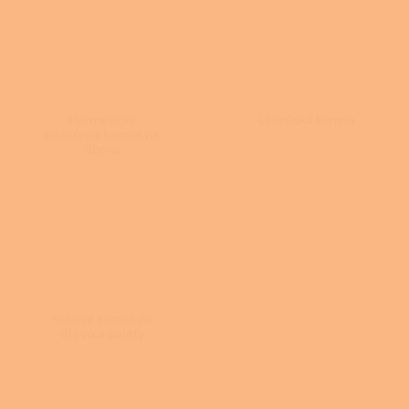
Hermeticky
Lázeňská kamna
uzavřená kamna na
dřevo
Krbová kamna na
dřevo a pelety
Ř