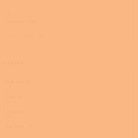
Pelety
0
Biomasa
160
Dřevo a pelety
0
Umístění
Rohová
5
Do dílny
4
Do garáže
5
Na chatu
31