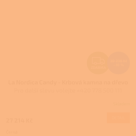
Z
30 238 Kč
–10 %
ZDARMA
D
La Nordica Candy - Krbová kamna na dřevo
A
Pro další slevu volejte +420 778 500 111
R
Skladem
Průměrné
M
hodnocení
produktu
DETAIL
27 214 Kč
A
je
4,3
Černá
z