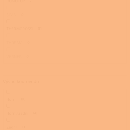
ROMOTOP
7
SCAN
0
THERMOROSSI
31
THORMA
0
VERNER
0
Vývod kouřovodu
Horní
86
Horní/zadní
68
Zadní
13