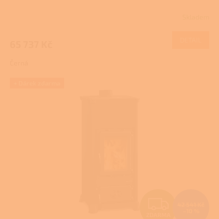
R
Skladem
M
DETAIL
65 737 Kč
A
Černá
+ Dárek zdarma
Z
42 541 Kč
–10 %
ZDARMA