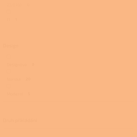
23,0 kW
0
11
1
Design
Designová
8
Norská
20
Moderní
5
Druh přikládání