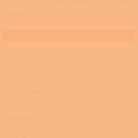
a
Doporučujeme
Nejlevnější
Nejdražší
Nejprodávanější
z
e
Abecedně
n
í
p
Zavřít filtr
r
o
Cena
d
u
14693
Kč
147155
Kč
k
t
ů
Na skladě
159
Celkový výkon
8 kW
24