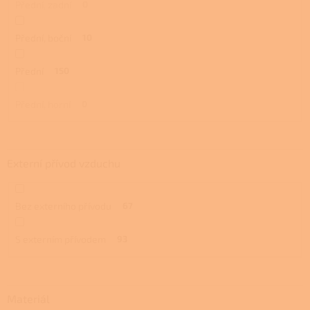
Přední, zadní
0
Přední, boční
10
Přední
150
Přední, horní
0
Externí přívod vzduchu
Bez externího přívodu
67
S externím přívodem
93
Materiál