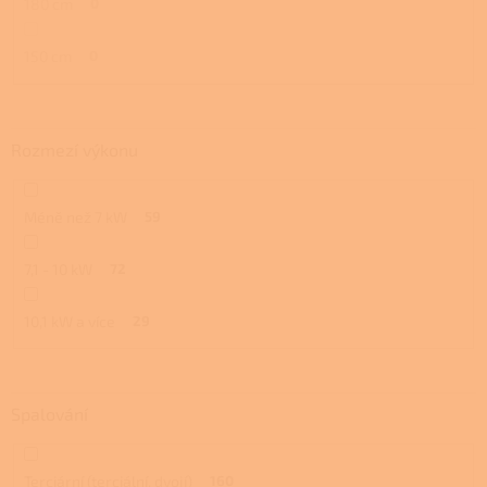
180 cm
0
150 cm
0
Rozmezí výkonu
Méně než 7 kW
59
7,1 - 10 kW
72
10,1 kW a více
29
Spalování
Terciární (terciální, dvojí)
160