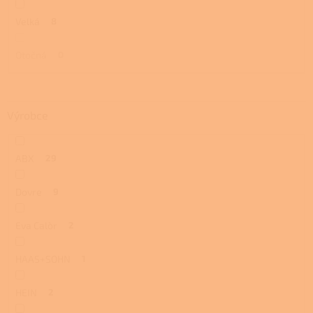
Velká
8
Otočná
0
Výrobce
ABX
29
Dovre
9
Eva Calòr
2
HAAS+SOHN
1
HEIN
2