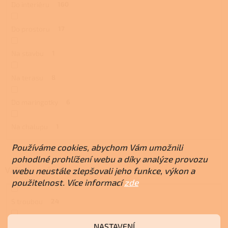
Do interiéru
160
Do prostoru
17
Na stavbu
1
Na terasu
8
Do maringotky
6
Na chalupu
1
Používáme cookies, abychom Vám umožnili
pohodlné prohlížení webu a díky analýze provozu
Vaření a pečení
webu neustále zlepšovali jeho funkce, výkon a
použitelnost. Více informací
zde
S troubou
24
NASTAVENÍ
S plotnou
25