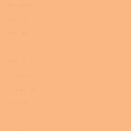
HS FLAMINGO
1
HWAM
0
JOTUL
20
KLOVER
0
KRATKI. PL
9
KVS MORAVIA
0
La Nordica
41
LINCAR
8
PHEBO STUFE
0