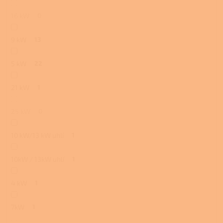
16 kW
0
9 kW
13
5 kW
22
21 kW
1
25 kW
0
10 kW/13 kW uhlí
1
10kW / 13kW uhlí
1
4 kW
1
7kW
1