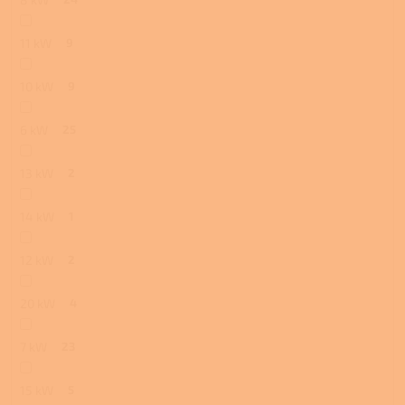
11 kW
9
10 kW
9
6 kW
25
13 kW
2
14 kW
1
12 kW
2
20 kW
4
7 kW
23
15 kW
5