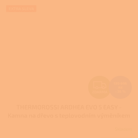
5
hvězdiček.
EXTRA SLEVA
Z
139 695
Kč
–36 %
ZDARMA
D
THERMOROSSI ARDHEA EVO 5 EASY -
A
Kamna na dřevo s teplovodním výměníkem
R
Skladem
Průměrné
M
hodnocení