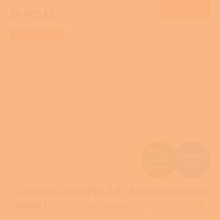
produktu
Do košíku
89 405 Kč
A
je
1,0
z
+ Dárek zdarma
5
hvězdiček.
Z
50 100 Kč
–10 %
ZDARMA
D
La Nordica JENNIFER 2.0 - Krbová kamna na
A
dřevo
Pro další slevu volejte +420 778 500
R
111