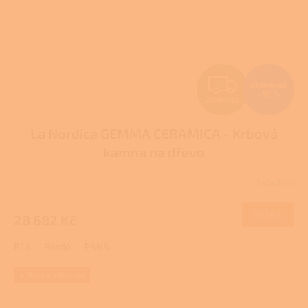
Z
31 868 Kč
–10 %
ZDARMA
D
La Nordica GEMMA CERAMICA - Krbová
A
kamna na dřevo
R
Skladem
Průměrné
M
hodnocení
produktu
DETAIL
28 682 Kč
A
je
3,9
Bílá
Bordó
PANN
z
5
hvězdiček.
+ Dárek zdarma