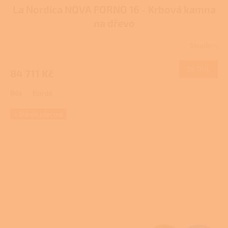
La Nordica NOVA FORNO 16 - Krbová kamna
A
na dřevo
R
Skladem
M
DETAIL
84 711 Kč
A
Bílá
Bordó
+ Dárek zdarma