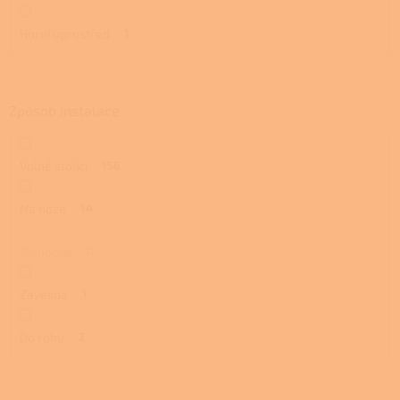
Horní uprostřed
1
Způsob instalace
Volně stojící
156
Na noze
14
Sloupová
0
Závěsná
1
Do rohu
2