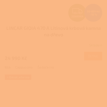
Z
30 831 Kč
–18 %
ZDARMA
D
LINCAR GIOIA 470 A Litinová krbová kamna
A
na dřevo
R
Skladem
Průměrné
M
hodnocení
produktu
DETAIL
24 990 Kč
A
je
3,8
Bílá
Cappuccino
Šedočerná
z
5
hvězdiček.
+ Dárek zdarma