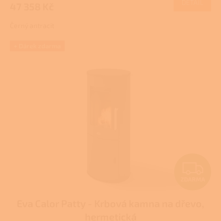
DETAIL
47 358 Kč
A
Černý antracit
+ Dárek zdarma
Z
ZDARMA
D
Eva Calor Patty - Krbová kamna na dřevo,
A
hermetická