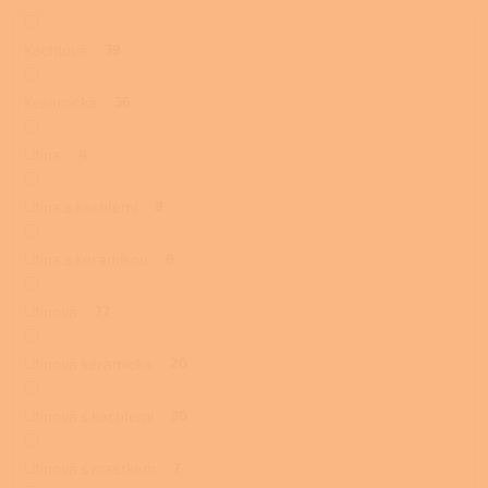
Kachlová
39
Keramická
36
Litina
4
Litina s kachlemi
8
Litina s keramikou
8
Litinová
77
Litinová keramická
20
Litinová s kachlemi
30
Litinová s mastkem
7