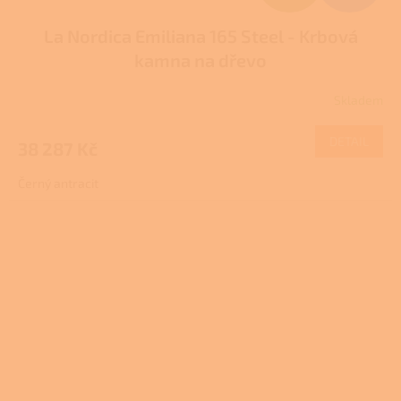
D
La Nordica Emiliana 165 Steel - Krbová
A
kamna na dřevo
R
Skladem
M
DETAIL
38 287 Kč
A
Černý antracit